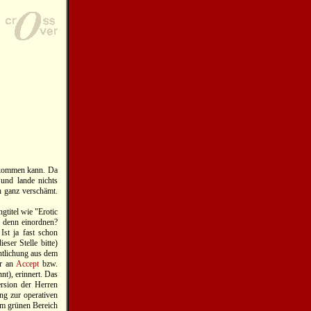
h kommen kann. Da
 und lande nichts
ch ganz verschämt.
gtitel wie "Erotic
 denn einordnen?
Ist ja fast schon
ser Stelle bitte)
ntlichung aus dem
er an
Accept
bzw.
nt), erinnert. Das
ersion der Herren
ng zur operativen
im grünen Bereich