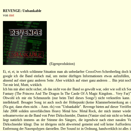
REVENGE: Unbankable
von
mst
(Eigenproduktion)
Ei, ei, ei, in welch schlimme Situation man als unbedarfter CrossOver-Schreiberling doc
google ich die Band einfach mal, um meine dürftigen Informationen etwas aufzufüllen,
ahnend auf einer ganz anderen Seite. Aber wirklich auf einer ganz anderen ... Bin jetzt no
Tut mir leid, Mutti, wirklich.
Ich bin mir aber nicht sicher, ob das nicht von der Band so gewollt war, oder wie soll ich Son
Fantazy (The Princess And The Dragon In The Castle Of A Magic Kingdom... Very Far)"
Obwohl ich mir ein Schmunzeln (nur beim Titel dieses Songs!) nicht verkneifen kann. 
intellektuell. Besagter Song ist auch noch der Höhepunkt (keine Klammerbemerkung an die
(Na gut, dann eben nicht. - Anm. rls) von "Unbankable". Revenge bieten auf dieser Veröffe
Jahr 2008 soliden unverfälschten Heavy Metal bzw. Metal Rock, der mich immer wied
seltsamerweise an die Band von Peter Dirkschneider, Danton (Vanize sind mir nicht so bekan
liegt natürlich immens an der Stimme des Sängers, die irgendwie nach einer nasalen V
Dirkschneider klingt. Das ist übrigens nicht abwertend gemeint und soll keine Aufforderu
Entfernung der Nasenpolypen darstellen. Der Sound ist in Ordnung, handwerklich ist alles 