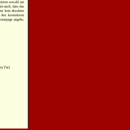
onieren sowohl am
st auch, dass das
zt kein absoluter
 den kostenlosen
homepage angebe,
ry Far)