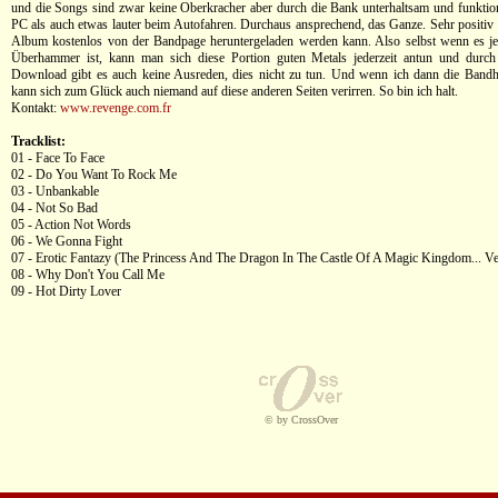
und die Songs sind zwar keine Oberkracher aber durch die Bank unterhaltsam und funkti
PC als auch etwas lauter beim Autofahren. Durchaus ansprechend, das Ganze. Sehr positiv i
Album kostenlos von der Bandpage heruntergeladen werden kann. Also selbst wenn es jet
Überhammer ist, kann man sich diese Portion guten Metals jederzeit antun und durch
Download gibt es auch keine Ausreden, dies nicht zu tun. Und wenn ich dann die Band
kann sich zum Glück auch niemand auf diese anderen Seiten verirren. So bin ich halt.
Kontakt:
www.revenge.com.fr
Tracklist:
01 - Face To Face
02 - Do You Want To Rock Me
03 - Unbankable
04 - Not So Bad
05 - Action Not Words
06 - We Gonna Fight
07 - Erotic Fantazy (The Princess And The Dragon In The Castle Of A Magic Kingdom... Ve
08 - Why Don't You Call Me
09 - Hot Dirty Lover
© by CrossOver