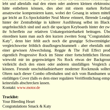
lebt und allenfalls mal den einen oder anderen kleinen elektroni
hätte entbehren können, dies aber mit einem starken Refrai
ansatzweise kompensieren kann, wobei der Gesang in seinen mitte
gar leicht an Ex-Spocksbärtler Neal Morse erinnert, flirrende Leadgi
hinter der Zentralbridge in kälterer Ausführung selbst im Black
ungebräuchlich sind und auch die spacigen Keyboards hinter der zw
ihr Scherflein zur relativen Unkategorisierbarkeit beitragen. Üb
einordnen kann man auch den kurzen zweiten Song "Congratulat
Katy", denn hier fehlt auch noch die grungige Schwermütigkei
vergleichsweise fröhlich drauflosgeschrammelt - aber ebenfalls m
einer gewissen Abwechslung. Reggie & The Full Effect produ
eigentlich Progressive Rock im Sinne einer fortschrittlichen Hera
wiewohl mir im gegenwärtigen Nu Rock etwas der Backgroun
vielleicht doch den einen oder anderen sinnfälligen Vergleich 
können. Freunde unschubladisierbarer moderner Rockmusik sollt
Ohren nach dieser Combo offenhalten und sich vom Bandnamen u
einfältigen Cover (falls es dem einer regulären Veröffentlichung entsp
keinesfalls abschrecken lassen.
Kontakt:
www.motor.de
Tracklist:
Your Bleeding Heart
Congratulations Smack & Katy