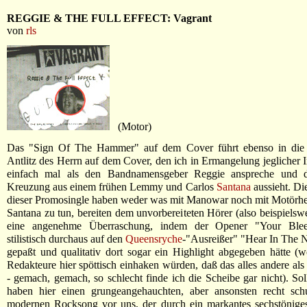
REGGIE & THE FULL EFFECT: Vagrant
von
rls
(Motor)
Das "Sign Of The Hammer" auf dem Cover führt ebenso in die 
Antlitz des Herrn auf dem Cover, den ich in Ermangelung jeglicher 
einfach mal als den Bandnamensgeber Reggie anspreche und d
Kreuzung aus einem frühen Lemmy und Carlos
Santana
aussieht. Di
dieser Promosingle haben weder was mit Manowar noch mit Motörhe
Santana zu tun, bereiten dem unvorbereiteten Hörer (also beispielswe
eine angenehme Überraschung, indem der Opener "Your Blee
stilistisch durchaus auf den
Queensryche
-"Ausreißer" "Hear In The 
gepaßt und qualitativ dort sogar ein Highlight abgegeben hätte (
Redakteure hier spöttisch einhaken würden, daß das alles andere als 
- gemach, gemach, so schlecht finde ich die Scheibe gar nicht). Sol
haben hier einen grungeangehauchten, aber ansonsten recht schu
modernen Rocksong vor uns, der durch ein markantes sechstöniges