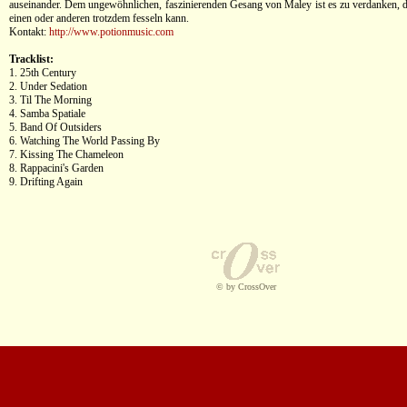
auseinander. Dem ungewöhnlichen, faszinierenden Gesang von Maley ist es zu verdanken, da
einen oder anderen trotzdem fesseln kann.
Kontakt:
http://www.potionmusic.com
Tracklist:
1. 25th Century
2. Under Sedation
3. Til The Morning
4. Samba Spatiale
5. Band Of Outsiders
6. Watching The World Passing By
7. Kissing The Chameleon
8. Rappacini's Garden
9. Drifting Again
© by CrossOver