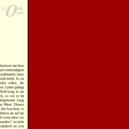
kreieren mit ihrer
t nach mehrmaligem
Kombination muss
cht leicht. Es ist
rden sollen, die
n. Leider gelingt
'Roll-Song in ein
ack, so wie es im
titelgebende Song
den 90ern. Ebenso
 den Anschein, er
ehrers als auf die
ch wenn diese vor
siders" ist nicht
sikalisch zu weit