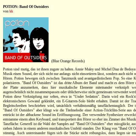
POTION: Band Of Outsiders
von
kk
(Blue Orange Records)
Potion sind mutig, das ist ihnen zugute zu halten. Annie Maley und Michel Diaz de Bedoya 
Musik einen Sound, der sich nicht nur anfangs nicht einsortieren lässt, sondern auch nich
Hören. Potion bewegen sich zwischen Tanzmusik und avantgardistischem Pop. So eine 
polarisieren. "Band Of Outsiders" ist das dritte Album der Band und macht es dem Hörer ni
der Platte anzumerken, dass hier musikalische Elemente miteinander verknüpft we
augenscheinlich nicht zusammenpassen oder üblicherweise nicht gemeinsam verwendet werde
Potion diese Verknüpfung nur selten, etwa in "Under Sedation". Darin wird ein Rock'n
elektronischeres Gewand gekleidet, ein E-Gitarren-Solo bleibt erhalten. Damit ist der Tr
Begleitschreiben beschrieben wird, tatsächlich verhältnismäßig tanzflächentauglich. Der 
"Band Of Outsiders" aber klingt wie die Titelmelodie einer Action-Trickfilm-Serie aus 
entrückt ist der altbackene Sound im Eröffnungssong. Der verwendete Synthesizer erweckt
entstamme einem alten Keyboard, und transportiert den Hörer so eher ins Zimmer des Musikl
Tanzfläche. Generell ist die Wahl der Samples auf "Band Of Outsiders" eher missglückt, au
sieben Jahren in einem anderen musikalischen Umfeld standen. Der Klang von "Band Of Out
stimmig. Auch untereinander fügen sich die Stücke nicht reibungslos, dazu liegen sie mu