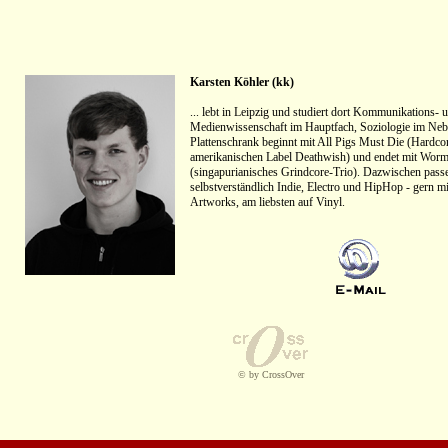
Karsten Köhler (kk)
... lebt in Leipzig und studiert dort Kommunikations- 
Medienwissenschaft im Hauptfach, Soziologie im Neb
Plattenschrank beginnt mit All Pigs Must Die (Hardc
amerikanischen Label Deathwish) und endet mit Worm
(singapurianisches Grindcore-Trio). Dazwischen pass
selbstverständlich Indie, Electro und HipHop - gern m
Artworks, am liebsten auf Vinyl.
© by CrossOver