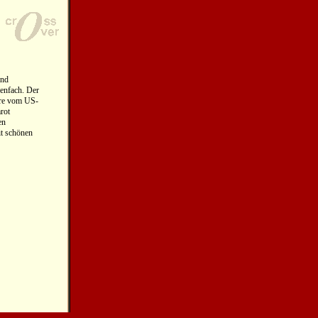
und
enfach. Der
ore vom US-
rot
en
it schönen