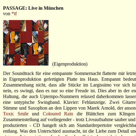
PASSAGE: Live in München
von
*tf
(Eigenproduktion)
Der Soundtrack für eine entspannte Sommernacht flatterte mir letzte
in Eigenproduktion gefertigten Platte ins Haus. Entspannt bedeu
Zusammenhang nicht, dass alle Stücke im Largissimo vor sich hin
nein, es swingt, dass es nur so eine Freude ist. Dies aber in der e
Haltung, die auch Uptempo-Nummern relaxed daherkommen lassen.
eine untypische Swingband. Klavier: Fehlanzeige. Zwei Gitarre
Stimme und Saxophon an den Lippen von Marek Arnold, der ansons
Toxic Smile
und
Coloured Rain
die Blättchen zum Klingen 
Zusammenstellung auf vorliegender - trotz Liveaufnahme sauber un
produzierten - CD hangelt sich am Standardrepertoire vergleichb
entlang. Was den Unterschied ausmacht, ist die Liebe zum Detail u