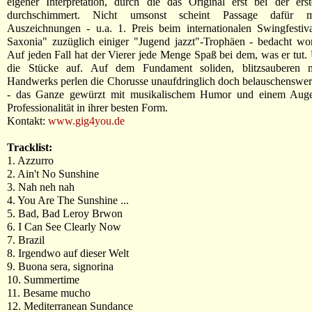
eigener Interpretation, durch die das Original erst bei der ers
durchschimmert. Nicht umsonst scheint Passage dafür m
Auszeichnungen - u.a. 1. Preis beim internationalen Swingfestiv
Saxonia" zuzüglich einiger "Jugend jazzt"-Trophäen - bedacht wo
Auf jeden Fall hat der Vierer jede Menge Spaß bei dem, was er tut.
die Stücke auf. Auf dem Fundament soliden, blitzsauberen m
Handwerks perlen die Chorusse unaufdringlich doch belauschenswert
- das Ganze gewürzt mit musikalischem Humor und einem Auge
Professionalität in ihrer besten Form.
Kontakt:
www.gig4you.de
Tracklist:
1. Azzurro
2. Ain't No Sunshine
3. Nah neh nah
4. You Are The Sunshine ...
5. Bad, Bad Leroy Brwon
6. I Can See Clearly Now
7. Brazil
8. Irgendwo auf dieser Welt
9. Buona sera, signorina
10. Summertime
11. Besame mucho
12. Mediterranean Sundance