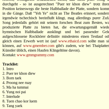
durchgeht - so ist ausgerechnet "Puer ter khon diew" trotz ihre
Position keineswegs die beste Halbballade der Platte, sondern kom
in die Gänge. Daß "Yeh Ye" nicht an The Beatles erinnert, sondern 
irgendwie tschechisch beeinflußt klingt, mag allerdings purer Zufa
Song jedenfalls gehört mit seinem forschen Beat zum Besten, wa
produzierte Platte zu bieten hat, die erwartungsgemäß wied
hymnischen Halbballade ausklingt und bei passender Gele
aufgeschlossene Rockhörer definitiv mindestens einen Testlauf o
gleich einen Erwerb wert ist (auf
www.ethaicd.com
sollte man s
können, auf
www.gmember.com
gibt's zudem, wie bei Thaiplatten 
Künstler üblich, einen Haufen Klingeltöne davon).
Kontakt:
www.gmmgrammy.com
Tracklist:
1. Intro
2. Puer ter khon diew
3. Born taek
4. Proong nee ruay
5. Ma ha tummai
6. Yung noi pai
7. Interlude
8. Tuen chao kor luem
9. Tang yaek