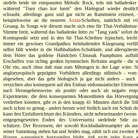
siedeln beide im entspannten Melodic Rock, teils mit balladesker
während "Tuen chao kor luem" den Härtegrad wieder deutlic
schraubt, allerdings ganz und gar nicht an Rammstein erinnert, 
beispielsweise an die neueren
Axxis
-Scheiben, natürlich mit vö
Gesang. In Songs wie diesem macht sich eine für Thai-Verhältnisse 
Stimme breit, während das balladeske Intro zu "Tang yaek" sofort de
Kontrapunkt setzt und in den für Thai-Scheiben typischen, leich
immer ein gewisses Grundpathos beinhaltenden Klargesang verfäl
selbst fällt wieder in die Halbballaden-Schublade, und allerspäteste
dem Hörer das goldene Händchen Chirasak Paanphums auffall
Erschaffen von richtig großen hymnischen Refrains angeht - die n
Ohr ein, auch ohne daß man zum Mitsingen in der Lage wäre. Si
angloeuropäisch geprägten Vorbildern allerdings stilistisch - v
abgesehen, aber das geht biologisch ja gar nicht anders - auch 
verzichten also konsequent auf den Einbau südostasiatischer Element
nach Herangehensweise als positiv oder auch als negativ emp
Experimente, die dem konsequenten Monostilisten das Hörvergnüg
verderben könnten, gibt es in den knapp 41 Minuten durch die Sti
auch schon so genug - anders herum wird freilich auch ein Schuh d
kann den Einfallsreichtum des Künstlers, nicht nebeneinander (wenn 
entgegengesetzten Enden des Universums) siedelnde Stile zu
schätzen. Der Rezensent, der sowohl Rockballadensampler als auc
seiner Sammlung stehen hat und beides mag, zählt sich zur zweiten 
Hörern, wenngleich festzustellen bleibt, daß nicht jeder Song al