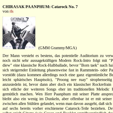
CHIRASAK PAANPHUM: Catarock No. 7
von
rls
(GMM Grammy/MGA)
Der Mann versteht es bestens, das potentielle Auditorium zu ver
noch nicht sehr aussagekräftigen Modern Rock-Intro folgt mit "P
diew" eine klassische Rock-Halbballade, bevor "Born taek" nach hal
sich steigernder Einleitung phasenweise fast in Rammstein- oder Pa
vorstößt (dazu kommen allerdings noch eine ganz eigentümliche B
leicht sphärisches Hauptsolo), "Proong nee ruay" strophenseit
anzusiedeln ist, bevor dann aber doch ein klassischer Rockrefrain 
sich etliche der weiteren Songs eher im traditionellen Melodic 
gemütlich machen. Wen Herr Paanphum mit seiner Platte anspre
bleibt also ein wenig im Dunkeln, aber offenbar ist er mit seiner
zwischen allen Stühlen gelandet, wenn man davon ausgeht, daß sich d
auf sechs bereits vorher erschienene Catarock-Teile beziehen. De