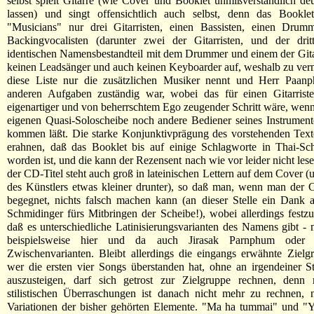
selbst spielt Gitarre (wie Cover und Booklet unmißverständlich de
lassen) und singt offensichtlich auch selbst, denn das Booklet
"Musicians" nur drei Gitarristen, einen Bassisten, einen Drum
Backingvocalisten (darunter zwei der Gitarristen, und der drit
identischen Namensbestandteil mit dem Drummer und einem der Gitar
keinen Leadsänger und auch keinen Keyboarder auf, weshalb zu verm
diese Liste nur die zusätzlichen Musiker nennt und Herr Paanp
anderen Aufgaben zuständig war, wobei das für einen Gitarristen
eigenartiger und von beherrschtem Ego zeugender Schritt wäre, wenn 
eigenen Quasi-Soloscheibe noch andere Bediener seines Instrumen
kommen läßt. Die starke Konjunktivprägung des vorstehenden Text
erahnen, daß das Booklet bis auf einige Schlagworte in Thai-Sch
worden ist, und die kann der Rezensent nach wie vor leider nicht les
der CD-Titel steht auch groß in lateinischen Lettern auf dem Cover 
des Künstlers etwas kleiner drunter), so daß man, wenn man der
begegnet, nichts falsch machen kann (an dieser Stelle ein Dank 
Schmidinger fürs Mitbringen der Scheibe!), wobei allerdings festzuh
daß es unterschiedliche Latinisierungsvarianten des Namens gibt - m
beispielsweise hier und da auch Jirasak Parnphum oder 
Zwischenvarianten. Bleibt allerdings die eingangs erwähnte Zielg
wer die ersten vier Songs überstanden hat, ohne an irgendeiner Stel
auszusteigen, darf sich getrost zur Zielgruppe rechnen, denn 
stilistischen Überraschungen ist danach nicht mehr zu rechnen, 
Variationen der bisher gehörten Elemente. "Ma ha tummai" und "Y