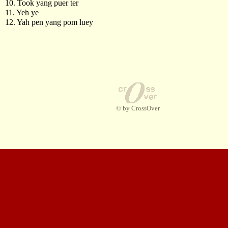
10. Took yang puer ter
11. Yeh ye
12. Yah pen yang pom luey
© by CrossOver