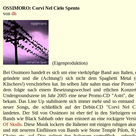
OSSIMORO: Corvi Nel Cielo Spento
von
dh
(Eigenproduktion)
Bei Ossimoro handelt es sich um eine vierköpfige Band aus Italien, 
gründete und die (Achtung!) sich nicht dem Spaghetti Metal (
Klischees!) verschrieben hat. Im selben Jahr nahm man eine Promo 
dem folgte nach einem Besetzungswechsel und etlichen Konze
Undergroundszene im Jahr 2005 eine neue Promo-CD "Astri", die g
bekam. Das Line Up stabilisierte sich immer mehr und so entstan
neuer Songs, die schließlich auf der Debüt-CD "Corvi Nel C
landeten. Der Stil von Ossimoro ist eher tief in den Siebzigern ve
Bands wie Black Sabbath oder man erinnert an eine rockigere Ver
Of Skulls
. Diese Musik lockern die Italiener mit einigen ruhigen aku
und mit neueren Einflüssen von Bands wie Stone Temple Pilots, Ky
Chains etc. auf. Dies gelingt den Italienern vortrefflich - erfreuli