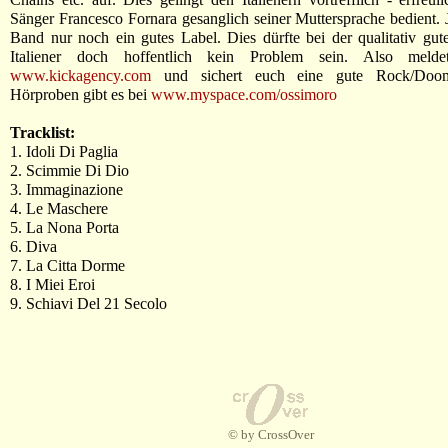
Sänger Francesco Fornara gesanglich seiner Muttersprache bedient. Je
Band nur noch ein gutes Label. Dies dürfte bei der qualitativ gu
Italiener doch hoffentlich kein Problem sein. Also meld
www.kickagency.com
und sichert euch eine gute Rock/Doom
Hörproben gibt es bei
www.myspace.com/ossimoro
Tracklist:
1. Idoli Di Paglia
2. Scimmie Di Dio
3. Immaginazione
4. Le Maschere
5. La Nona Porta
6. Diva
7. La Citta Dorme
8. I Miei Eroi
9. Schiavi Del 21 Secolo
© by CrossOver