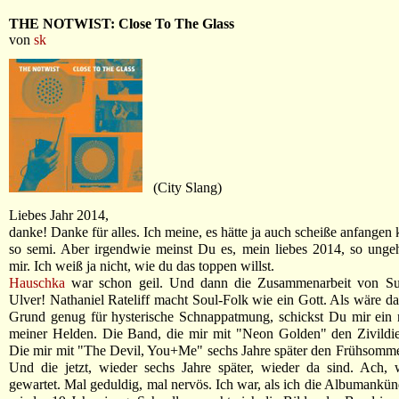
THE NOTWIST: Close To The Glass
von
sk
(City Slang)
Liebes Jahr 2014,
danke! Danke für alles. Ich meine, es hätte ja auch scheiße anfangen
so semi. Aber irgendwie meinst Du es, mein liebes 2014, so unge
mir. Ich weiß ja nicht, wie du das toppen willst.
Hauschka
war schon geil. Und dann die Zusammenarbeit von S
Ulver! Nathaniel Rateliff macht Soul-Folk wie ein Gott. Als wäre da
Grund genug für hysterische Schnappatmung, schickst Du mir ein
meiner Helden. Die Band, die mir mit "Neon Golden" den Zivildie
Die mir mit "The Devil, You+Me" sechs Jahre später den Frühsomme
Und die jetzt, wieder sechs Jahre später, wieder da sind. Ach, 
gewartet. Mal geduldig, mal nervös. Ich war, als ich die Albumankün