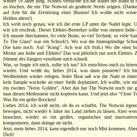
wieder 19 Jahre jung. Schnell versuchte ich die Bilder der Band i
zu löschen, die mir The Notwist als gealterte Nerds zeigten. (Dank
auf Arte für die Zerstörung einer Illusion! Ich wollte nicht wiss
Helden altern!)
Ich weiß noch genau, wie ich die erste LP unter die Nadel legte. 
wie ich erschrak. Dieser Elektro-Berserker sollte von meinen Indie
Ich musste durchatmen. So viele Beats, so viel Technik, so viele Sa
To The Glass" war ein Schock!). Wo war die hintergründige Schra
(Sie kam noch. Auf "Kong". Ach war ich froh.) Wo die einst b
Mixtur aus Indie und Elektro? Das war plötzlich nur noch Elektro. 
Stimme des Sängers versöhnte mich schnell.
Was, so fragte ich mich, sollte ich tun? Ich entschloss mich zu höre
wieder. Und weißt du, liebes 2014, was dann passierte? Ich bi
Weilheimern wieder erlegen. Jeder Beat saß wie die Naht in ein
kein Sample wackelte an einer Stelle deplatziert. Ich wollte, wie mi
ein zweites "Neon Golden". Aber das hat The Notwist noch nie ge
man diesen Meilenstein nicht kopieren kann. Und jetzt also "Close T
Was für ein geiler Brocken!
Liebes 2014, ich weiß nicht, ob du es schaffst, The Notwist irge
bewegen, nicht wieder 6 Jahre ins Land ziehen zu lassen. Aber wenn
brauchen, wieder so ein großes, organisches und innovativ
komponieren, dann dränge sie nicht.
Jetzt, mein liebes 2014, kann eigentlich nur noch Mist kommen. Aber
Dich!