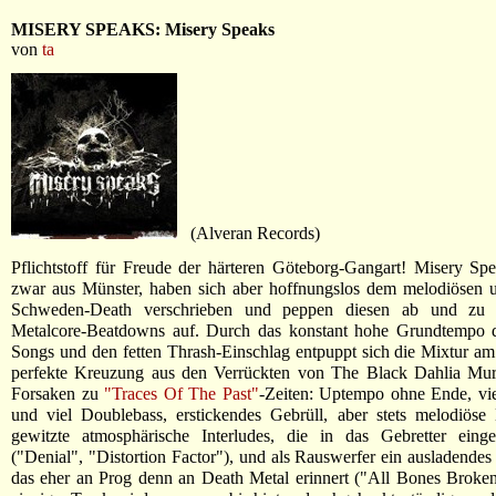
MISERY SPEAKS: Misery Speaks
von
ta
(Alveran Records)
Pflichtstoff für Freude der härteren Göteborg-Gangart! Misery S
zwar aus Münster, haben sich aber hoffnungslos dem melodiösen u
Schweden-Death verschrieben und peppen diesen ab und zu m
Metalcore-Beatdowns auf. Durch das konstant hohe Grundtempo d
Songs und den fetten Thrash-Einschlag entpuppt sich die Mixtur am
perfekte Kreuzung aus den Verrückten von The Black Dahlia Mu
Forsaken zu
"Traces Of The Past"
-Zeiten: Uptempo ohne Ende, vie
und viel Doublebass, erstickendes Gebrüll, aber stets melodiöse
gewitzte atmosphärische Interludes, die in das Gebretter eing
("Denial", "Distortion Factor"), und als Rauswerfer ein ausladendes 
das eher an Prog denn an Death Metal erinnert ("All Bones Broken