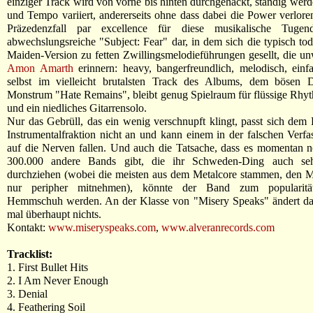
einziger Track wird von vorne bis hinten durchgehackt, ständig we
und Tempo variiert, andererseits ohne dass dabei die Power verlore
Präzedenzfall par excellence für diese musikalische Tugend
abwechslungsreiche "Subject: Fear" dar, in dem sich die typisch tod
Maiden-Version zu fetten Zwillingsmelodieführungen gesellt, die un
Amon Amarth
erinnern: heavy, bangerfreundlich, melodisch, einf
selbst im vielleicht brutalsten Track des Albums, dem bösen D
Monstrum "Hate Remains", bleibt genug Spielraum für flüssige Rh
und ein niedliches Gitarrensolo.
Nur das Gebrüll, das ein wenig verschnupft klingt, passt sich dem
Instrumentalfraktion nicht an und kann einem in der falschen Verfa
auf die Nerven fallen. Und auch die Tatsache, dass es momentan 
300.000 andere Bands gibt, die ihr Schweden-Ding auch seh
durchziehen (wobei die meisten aus dem Metalcore stammen, den M
nur peripher mitnehmen), könnte der Band zum popularitäts
Hemmschuh werden. An der Klasse von "Misery Speaks" ändert das 
mal überhaupt nichts.
Kontakt:
www.miseryspeaks.com
,
www.alveranrecords.com
Tracklist:
1. First Bullet Hits
2. I Am Never Enough
3. Denial
4. Feathering Soil