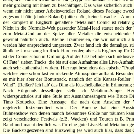
mehr großartig mit ihnen zu beschäftigen. Das wäre sicherlich auch 
wenn mir nicht unser Arbeitsverteiler Roland dieses Package zwe
zugesandt hätte (danke Roland) (bitteschön, keine Ursache – Anm. r
der komplett in Englisch gehaltene "Metalian"-Comic ist relativ g
Nicht in die Normalo-Welt passender Metal-Head startet nach der
zum Metal-God an der Spitze aller Metaller die entscheidende 
gewinnt natürlich auch. Kleine Träumereien, die wir natürlich al
werden hier ansprechend umgesetzt. Zwar fand ich die damalige, stil
ähnliche Umsetzung im Rock Hard cooler, aber als Ergänzung für 
ist der Comic schon in Ordnung. Auf der CD befinden sich inklusive 
Of Fate" sieben Tracks, die bis auf eine Aufnahme alles Live-Aufna
auch sehr authentisch wirken. Hier ragt besonders das epische "Prop
welches eine schon fast erdrückende Atmosphäre aufbaut. Besonder
es mir hier aber der Bonustrack, nämlich der olle Kansas-Reißer
Wind". (Reißer? Ich hab' das Ding als Kuschelballade in Erinnerung :
Nach Hörgenuß desselbigen stelle ich Metalium-Sänger He
widerspruchslos auf eine Stufe mit Ausnahmesängern wie Bruce Di
Timo Kotipelto. Eine Aussage, die nach dem Ansehen der Vi
regelrecht festzementiert wird. Der Bursche hat eine Ausst
Bühnenshow von denen manch bekanntere Größe nur träumen kan
zeigt verschiedene Festivals (z.B. Wacken) und Touren (z.B. Pri
Band und macht deutlich was für eine gute Live-Band Metalium ge
Die Backstageszenen sind kurzweilig (es wird auch klar, dass das 