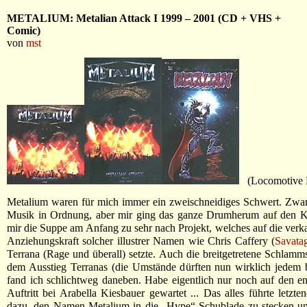
METALIUM: Metalian Attack I 1999 – 2001 (CD + VHS +
Comic)
von
mst
(Locomotive 
Metalium waren für mich immer ein zweischneidiges Schwert. Zwar
Musik in Ordnung, aber mir ging das ganze Drumherum auf den K
mir die Suppe am Anfang zu sehr nach Projekt, welches auf die verk
Anziehungskraft solcher illustrer Namen wie Chris Caffery (
Savata
Terrana (Rage und überall) setzte. Auch die breitgetretene Schlamm
dem Ausstieg Terranas (die Umstände dürften nun wirklich jedem 
fand ich schlichtweg daneben. Habe eigentlich nur noch auf den e
Auftritt bei Arabella Kiesbauer gewartet ... Das alles führte letzte
dazu, den Namen Metalium in die „Hype“-Schublade zu stecken un