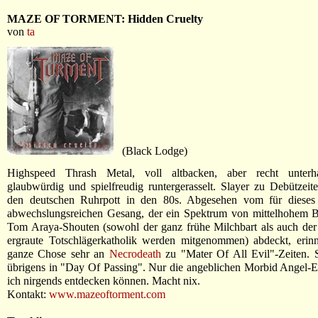
MAZE OF TORMENT: Hidden Cruelty
von
ta
(Black Lodge)
Highspeed Thrash Metal, voll altbacken, aber recht unterha
glaubwürdig und spielfreudig runtergerasselt. Slayer zu Debützeite
den deutschen Ruhrpott in den 80s. Abgesehen vom für dieses
abwechslungsreichen Gesang, der ein Spektrum von mittelhohem Br
Tom Araya-Shouten (sowohl der ganz frühe Milchbart als auch der
ergraute Totschlägerkatholik werden mitgenommen) abdeckt, erinn
ganze Chose sehr an
Necrodeath
zu "Mater Of All Evil"-Zeiten. 
übrigens in "Day Of Passing". Nur die angeblichen Morbid Angel-E
ich nirgends entdecken können. Macht nix.
Kontakt:
www.mazeoftorment.com