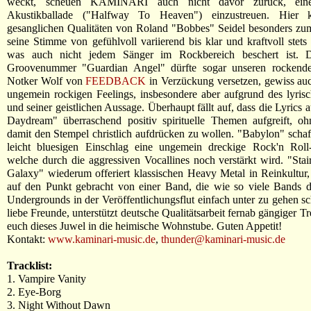
weckt, scheuen KAMINARI auch nicht davor zurück, eine
Akustikballade ("Halfway To Heaven") einzustreuen. Hier
gesanglichen Qualitäten von Roland "Bobbes" Seidel besonders zu
seine Stimme von gefühlvoll variierend bis klar und kraftvoll stets 
was auch nicht jedem Sänger im Rockbereich beschert ist. D
Groovenummer "Guardian Angel" dürfte sogar unseren rockend
Notker Wolf von
FEEDBACK
in Verzückung versetzen, gewiss au
ungemein rockigen Feelings, insbesondere aber aufgrund des lyris
und seiner geistlichen Aussage. Überhaupt fällt auf, dass die Lyrics 
Daydream" überraschend positiv spirituelle Themen aufgreift, o
damit den Stempel christlich aufdrücken zu wollen. "Babylon" scha
leicht bluesigen Einschlag eine ungemein dreckige Rock'n Roll
welche durch die aggressiven Vocallines noch verstärkt wird. "St
Galaxy" wiederum offeriert klassischen Heavy Metal in Reinkultur,
auf den Punkt gebracht von einer Band, die wie so viele Bands d
Undergrounds in der Veröffentlichungsflut einfach unter zu gehen sc
liebe Freunde, unterstützt deutsche Qualitätsarbeit fernab gängiger T
euch dieses Juwel in die heimische Wohnstube. Guten Appetit!
Kontakt:
www.kaminari-music.de
,
thunder@kaminari-music.de
Tracklist:
1. Vampire Vanity
2. Eye-Borg
3. Night Without Dawn