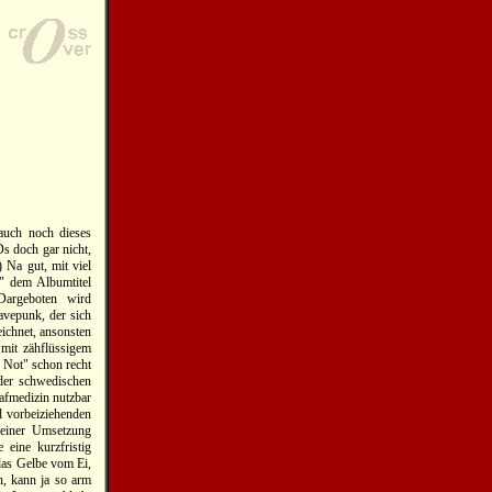
uch noch dieses
 doch gar nicht,
) Na gut, mit viel
" dem Albumtitel
 Dargeboten wird
avepunk, der sich
eichnet, ansonsten
 mit zähflüssigem
 Not" schon recht
der schwedischen
fmedizin nutzbar
l vorbeiziehenden
seiner Umsetzung
 eine kurzfristig
das Gelbe vom Ei,
n, kann ja so arm