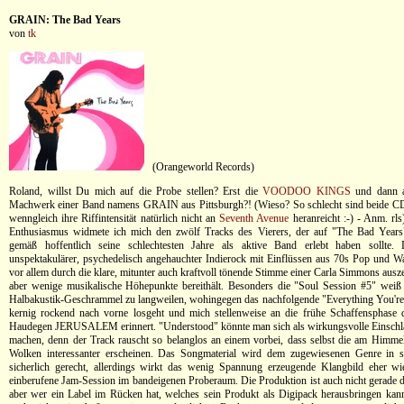
GRAIN: The Bad Years
von
tk
(Orangeworld Records)
Roland, willst Du mich auf die Probe stellen? Erst die
VOODOO KINGS
und dann a
Machwerk einer Band namens GRAIN aus Pittsburgh?! (Wieso? So schlecht sind beide CDs
wenngleich ihre Riffintensität natürlich nicht an
Seventh Avenue
heranreicht :-) - Anm. rls
Enthusiasmus widmete ich mich den zwölf Tracks des Vierers, der auf "The Bad Years
gemäß hoffentlich seine schlechtesten Jahre als aktive Band erlebt haben sollte.
unspektakulärer, psychedelisch angehauchter Indierock mit Einflüssen aus 70s Pop und W
vor allem durch die klare, mitunter auch kraftvoll tönende Stimme einer Carla Simmons ausz
aber wenige musikalische Höhepunkte bereithält. Besonders die "Soul Session #5" weiß
Halbakustik-Geschrammel zu langweilen, wohingegen das nachfolgende "Everything You're
kernig rockend nach vorne losgeht und mich stellenweise an die frühe Schaffensphase 
Haudegen JERUSALEM erinnert. "Understood" könnte man sich als wirkungsvolle Einschla
machen, denn der Track rauscht so belanglos an einem vorbei, dass selbst die am Himme
Wolken interessanter erscheinen. Das Songmaterial wird dem zugewiesenen Genre in 
sicherlich gerecht, allerdings wirkt das wenig Spannung erzeugende Klangbild eher wie
einberufene Jam-Session im bandeigenen Proberaum. Die Produktion ist auch nicht gerade 
aber wer ein Label im Rücken hat, welches sein Produkt als Digipack herausbringen kan