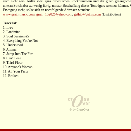
auch nicht sein. Außer zwei ganz ordentlichen Rocknummern und der guten gesanglichen
unterm Strich aber zu wenig übrig, um zur Beschaffung dieses Tonträgers raten zu können. 
Erwägung zieht, sollte sich an nachfolgende Adressen wenden:
www.grain-music.com
,
grain_15202@yahoo.com
,
gethip@gethip.com
(Distribution)
Tracklist:
1. Intro
2. Landmine
3. Soul Session #5
4. Everything You're Not
5. Understood
6. Animal
7. Jump Into The Fire
8. Can't Lose
9. Third Floor
10. Anyone's Woman
11. All Your Parts
12. Broken
© by CrossOver