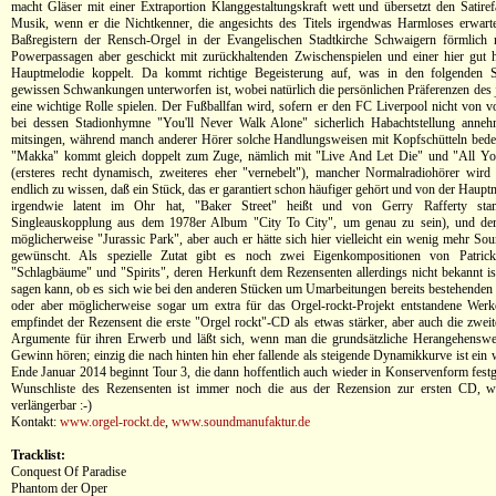
macht Gläser mit einer Extraportion Klanggestaltungskraft wett und übersetzt den Satiref
Musik, wenn er die Nichtkenner, die angesichts des Titels irgendwas Harmloses erwart
Baßregistern der Rensch-Orgel in der Evangelischen Stadtkirche Schwaigern förmlich n
Powerpassagen aber geschickt mit zurückhaltenden Zwischenspielen und einer hier gut h
Hauptmelodie koppelt. Da kommt richtige Begeisterung auf, was in den folgenden 
gewissen Schwankungen unterworfen ist, wobei natürlich die persönlichen Präferenzen des 
eine wichtige Rolle spielen. Der Fußballfan wird, sofern er den FC Liverpool nicht von vo
bei dessen Stadionhymne "You'll Never Walk Alone" sicherlich Habachtstellung anneh
mitsingen, während manch anderer Hörer solche Handlungsweisen mit Kopfschütteln bede
"Makka" kommt gleich doppelt zum Zuge, nämlich mit "Live And Let Die" und "All Y
(ersteres recht dynamisch, zweiteres eher "vernebelt"), mancher Normalradiohörer wird s
endlich zu wissen, daß ein Stück, das er garantiert schon häufiger gehört und von der Haup
irgendwie latent im Ohr hat, "Baker Street" heißt und von Gerry Rafferty sta
Singleauskopplung aus dem 1978er Album "City To City", um genau zu sein), und der 
möglicherweise "Jurassic Park", aber auch er hätte sich hier vielleicht ein wenig mehr So
gewünscht. Als spezielle Zutat gibt es noch zwei Eigenkompositionen von Patric
"Schlagbäume" und "Spirits", deren Herkunft dem Rezensenten allerdings nicht bekannt ist
sagen kann, ob es sich wie bei den anderen Stücken um Umarbeitungen bereits bestehenden 
oder aber möglicherweise sogar um extra für das Orgel-rockt-Projekt entstandene Werk
empfindet der Rezensent die erste "Orgel rockt"-CD als etwas stärker, aber auch die zweite
Argumente für ihren Erwerb und läßt sich, wenn man die grundsätzliche Herangehenswei
Gewinn hören; einzig die nach hinten hin eher fallende als steigende Dynamikkurve ist ein
Ende Januar 2014 beginnt Tour 3, die dann hoffentlich auch wieder in Konservenform festg
Wunschliste des Rezensenten ist immer noch die aus der Rezension zur ersten CD, wä
verlängerbar :-)
Kontakt:
www.orgel-rockt.de
,
www.soundmanufaktur.de
Tracklist:
Conquest Of Paradise
Phantom der Oper