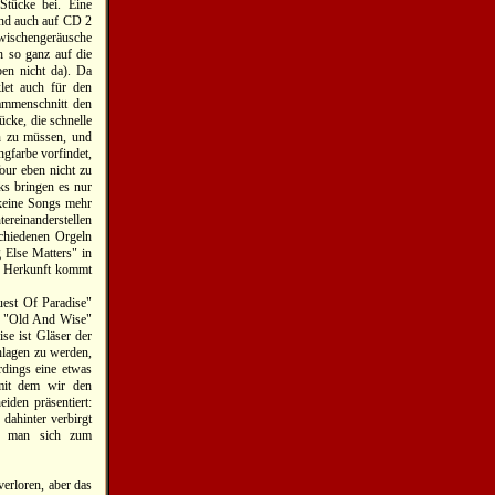
Stücke bei. Eine
und auch auf CD 2
schengeräusche
h so ganz auf die
ben nicht da). Da
klet auch für den
sammenschnitt den
ücke, die schnelle
en zu müssen, und
ngfarbe vorfindet,
our eben nicht zu
ks bringen es nur
 keine Songs mehr
ereinanderstellen
schiedenen Orgeln
 Else Matters" in
er Herkunft kommt
uest Of Paradise"
nd "Old And Wise"
se ist Gläser der
hlagen zu werden,
rdings eine etwas
 mit dem wir den
iden präsentiert:
dahinter verbirgt
eo man sich zum
verloren, aber das