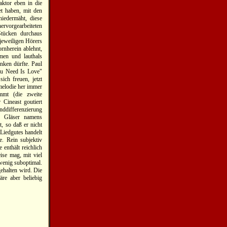
aktor eben in die
et haben, mit den
iedermäht, diese
ervorgearbeiteten
Stücken durchaus
jeweiligen Hörers
rnherein ablehnt,
men und lauthals
nken dürfte. Paul
ou Need Is Love"
ich freuen, jetzt
tmelodie her immer
mmt (die zweite
Cineast goutiert
unddifferenzierung
k Gläser namens
, so daß er nicht
Liedgutes handelt
e. Rein subjektiv
 enthält reichlich
se mag, mit viel
 wenig suboptimal.
ehalten wird. Die
re aber beliebig