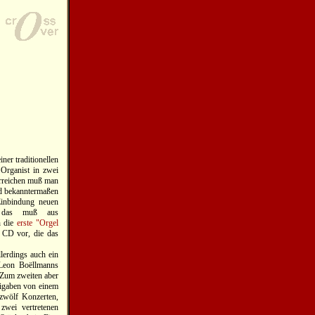
er traditionellen
 Organist in zwei
erreichen muß man
ind bekanntermaßen
Einbindung neuen
d das muß aus
h die
erste "Orgel
e CD vor, die das
lerdings auch ein
t Leon Boëllmanns
 Zum zweiten aber
eigaben von einem
zwölf Konzerten,
zwei vertretenen