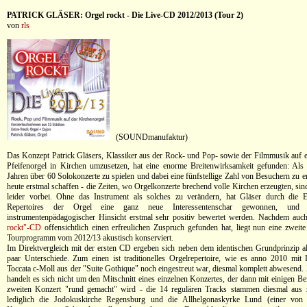
PATRICK GLÄSER: Orgel rockt - Die Live-CD 2012/2013 (Tour 2)
von
rls
(SOUNDmanufaktur)
Das Konzept Patrick Gläsers, Klassiker aus der Rock- und Pop- sowie der Filmmusik auf ein
Pfeifenorgel in Kirchen umzusetzen, hat eine enorme Breitenwirksamkeit gefunden: Als
Jahren über 60 Solokonzerte zu spielen und dabei eine fünfstellige Zahl von Besuchern zu 
heute erstmal schaffen - die Zeiten, wo Orgelkonzerte brechend volle Kirchen erzeugten, s
leider vorbei. Ohne das Instrument als solches zu verändern, hat Gläser durch die 
Repertoires der Orgel eine ganz neue Interessentenschar gewonnen, un
instrumentenpädagogischer Hinsicht erstmal sehr positiv bewertet werden. Nachdem auc
rockt"-CD
offensichtlich einen erfreulichen Zuspruch gefunden hat, liegt nun eine zweit
Tourprogramm vom 2012/13 akustisch konserviert.
Im Direktvergleich mit der ersten CD ergeben sich neben dem identischen Grundprinzip al
paar Unterschiede. Zum einen ist traditionelles Orgelrepertoire, wie es anno 2010 mi
Toccata c-Moll aus der "Suite Gothique" noch eingestreut war, diesmal komplett abwesend.
handelt es sich nicht um den Mitschnitt eines einzelnen Konzertes, der dann mit einigen B
zweiten Konzert "rund gemacht" wird - die 14 regulären Tracks stammen diesmal aus 
lediglich die Jodokuskirche Regensburg und die Allhelgonaskyrke Lund (einer von 