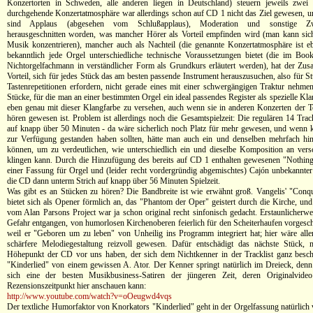
Konzertorten in Schweden, alle anderen liegen in Deutschland) steuern jeweils zwei 
durchgehende Konzertatmosphäre war allerdings schon auf CD 1 nicht das Ziel gewesen, 
sind Applaus (abgesehen vom Schlußapplaus), Moderation und sonstige Zwi
herausgeschnitten worden, was mancher Hörer als Vorteil empfinden wird (man kann sic
Musik konzentrieren), mancher auch als Nachteil (die genannte Konzertatmosphäre ist e
bekanntlich jede Orgel unterschiedliche technische Voraussetzungen bietet (die im Boo
Nichtorgelfachmann in verständlicher Form als Grundkurs erläutert werden), hat der Zu
Vorteil, sich für jedes Stück das am besten passende Instrument herauszusuchen, also für St
Tastenrepetitionen erfordern, nicht gerade eines mit einer schwergängigen Traktur nehm
Stücke, für die man an einer bestimmten Orgel ein ideal passendes Register als spezielle Kla
eben genau mit dieser Klangfarbe zu versehen, auch wenn sie in anderen Konzerten der T
hören gewesen ist. Problem ist allerdings noch die Gesamtspielzeit: Die regulären 14 Trac
auf knapp über 50 Minuten - da wäre sicherlich noch Platz für mehr gewesen, und wenn
zur Verfügung gestanden haben sollten, hätte man auch ein und denselben mehrfach hint
können, um zu verdeutlichen, wie unterschiedlich ein und dieselbe Komposition an ver
klingen kann. Durch die Hinzufügung des bereits auf CD 1 enthalten gewesenen "Nothing
einer Fassung für Orgel und (leider recht vordergründig abgemischtes) Cajón unbekannt
die CD dann unterm Strich auf knapp über 56 Minuten Spielzeit.
Was gibt es an Stücken zu hören? Die Bandbreite ist wie erwähnt groß. Vangelis' "Conq
bietet sich als Opener förmlich an, das "Phantom der Oper" geistert durch die Kirche, u
vom Alan Parsons Project war ja schon original recht sinfonisch gedacht. Erstaunlicherwei
Gefahr entgangen, von humorlosen Kirchenoberen feierlich für den Scheiterhaufen vorgesc
weil er "Geboren um zu leben" von Unheilig ins Programm integriert hat; hier wäre alle
schärfere Melodiegestaltung reizvoll gewesen. Dafür entschädigt das nächste Stück,
Höhepunkt der CD vor uns haben, der sich dem Nichtkenner in der Tracklist ganz besche
"Kinderlied" von einem gewissen A. Ator. Der Kenner springt natürlich im Dreieck, denn 
sich eine der besten Musikbusiness-Satiren der jüngeren Zeit, deren Originalvid
Rezensionszeitpunkt hier anschauen kann:
http://www.youtube.com/watch?v=oOeugwd4vqs
Der textliche Humorfaktor von Knorkators "Kinderlied" geht in der Orgelfassung natürlich 