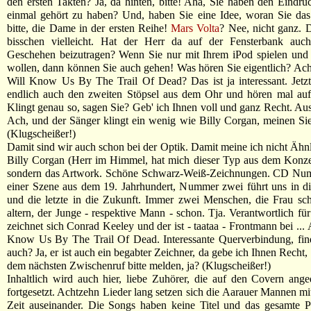
den ersten Takten? Ja, da hinten, bitte! Aha, Sie haben den Eindru
einmal gehört zu haben? Und, haben Sie eine Idee, woran Sie das 
bitte, die Dame in der ersten Reihe!
Mars Volta
? Nee, nicht ganz. 
bisschen vielleicht. Hat der Herr da auf der Fensterbank au
Geschehen beizutragen? Wenn Sie nur mit Ihrem iPod spielen und
wollen, dann können Sie auch gehen! Was hören Sie eigentlich? Ach
Will Know Us By The Trail Of Dead? Das ist ja interessant. Jetz
endlich auch den zweiten Stöpsel aus dem Ohr und hören mal auf 
Klingt genau so, sagen Sie? Geb' ich Ihnen voll und ganz Recht. A
Ach, und der Sänger klingt ein wenig wie Billy Corgan, meinen Sie
(Klugscheißer!)
Damit sind wir auch schon bei der Optik. Damit meine ich nicht Ähnl
Billy Corgan (Herr im Himmel, hat mich dieser Typ aus dem Konze
sondern das Artwork. Schöne Schwarz-Weiß-Zeichnungen. CD Num
einer Szene aus dem 19. Jahrhundert, Nummer zwei führt uns in d
und die letzte in die Zukunft. Immer zwei Menschen, die Frau sch
altern, der Junge - respektive Mann - schon. Tja. Verantwortlich fü
zeichnet sich Conrad Keeley und der ist - taataa - Frontmann bei ...
Know Us By The Trail Of Dead. Interessante Querverbindung, find
auch? Ja, er ist auch ein begabter Zeichner, da gebe ich Ihnen Recht, 
dem nächsten Zwischenruf bitte melden, ja? (Klugscheißer!)
Inhaltlich wird auch hier, liebe Zuhörer, die auf den Covern ange
fortgesetzt. Achtzehn Lieder lang setzen sich die Aarauer Mannen 
Zeit auseinander. Die Songs haben keine Titel und das gesamte Pr