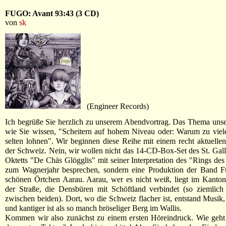
FUGO: Avant 93:43 (3 CD)
von
sk
(Engineer Records)
Ich begrüße Sie herzlich zu unserem Abendvortrag. Das Thema unser
wie Sie wissen, "Scheitern auf hohem Niveau oder: Warum zu viel
selten lohnen". Wir beginnen diese Reihe mit einem recht aktuellen
der Schweiz. Nein, wir wollen nicht das 14-CD-Box-Set des St. Gal
Oktetts "De Chäs Glögglis" mit seiner Interpretation des "Rings de
zum Wagnerjahr besprechen, sondern eine Produktion der Band 
schönen Örtchen Aarau. Aarau, wer es nicht weiß, liegt im Kanto
der Straße, die Densbüren mit Schöftland verbindet (so ziemlich
zwischen beiden). Dort, wo die Schweiz flacher ist, entstand Musik, 
und kantiger ist als so manch bröseliger Berg im Wallis.
Kommen wir also zunächst zu einem ersten Höreindruck. Wie geht 