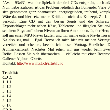
"Avant 93:43", was der Spielzeit der drei CDs entspricht, auch adäq
Nun, liebe Zuhörer, ist das Problem lediglich das Folgende: Viele S
sich genommen ganz phantastisch: energiegeladen, treibend, kompl
Wäre da, und hier setzt meine Kritik an, nicht das Konzept. Zu lang
verkopft. Eine CD mit den besten Songs und die Schweiz 
Exportschlager mehr neben Käse, Toblerone und illegalen Steuer
scheitern Fugo auf hohem Niveau an ihren Ambitionen. Ja, der Herr, ä
soll mir einen MP3-Player kaufen und mir meine eigene Playlist zus
Na also sag mal ... Egal. Bevor ich mich hier mit meinen Vortra
verzettele und scheitere, beende ich diesen Vortrag. Herzlichen 
Aufmerksamkeit! Nächstes Mal sehen wir uns wieder beim zwei
Reihe. Lassen Sie sich überraschen ... vielleicht mit einer Bespre
Gallener Alphorn Oktetts.
Kontakt:
http://www.mx3.ch/artist/fugo
Tracklist:
CD 1:
1. 1.1
2. 1.2
3. 1.3
4. 1.4
5. 1.5
6. 1.6
CD 2: