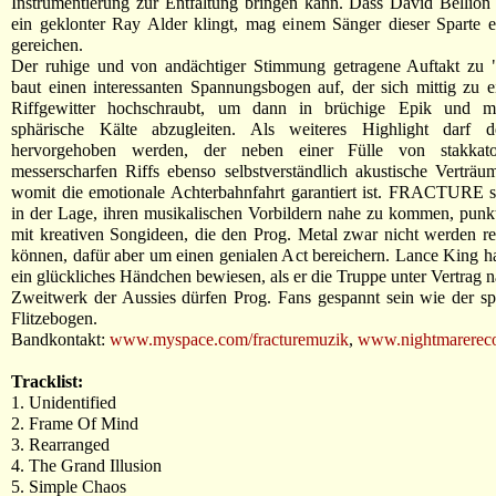
Instrumentierung zur Entfaltung bringen kann. Dass David Bellio
ein geklonter Ray Alder klingt, mag einem Sänger dieser Sparte 
gereichen.
Der ruhige und von andächtiger Stimmung getragene Auftakt zu 
baut einen interessanten Spannungsbogen auf, der sich mittig zu
Riffgewitter hochschraubt, um dann in brüchige Epik und me
sphärische Kälte abzugleiten. Als weiteres Highlight darf de
hervorgehoben werden, der neben einer Fülle von stakkato
messerscharfen Riffs ebenso selbstverständlich akustische Verträumt
womit die emotionale Achterbahnfahrt garantiert ist. FRACTURE s
in der Lage, ihren musikalischen Vorbildern nahe zu kommen, punk
mit kreativen Songideen, die den Prog. Metal zwar nicht werden re
können, dafür aber um einen genialen Act bereichern. Lance King h
ein glückliches Händchen bewiesen, als er die Truppe unter Vertrag 
Zweitwerk der Aussies dürfen Prog. Fans gespannt sein wie der sp
Flitzebogen.
Bandkontakt:
www.myspace.com/fracturemuzik
,
www.nightmarerec
Tracklist:
1. Unidentified
2. Frame Of Mind
3. Rearranged
4. The Grand Illusion
5. Simple Chaos