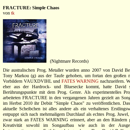
FRACTURE: Simple Chaos
von
tk
(Nightmare Records)
Die australischen Prog. Metaller wurden anno 2007 von David Bel
Tony Markou (g) aus der Taufe gehoben, um fortan den großen m
Vorbildern VAUXDVIHL und
FATES WARNING
nachzueifern. 
eher aus der Hardrock- und Bluesecke kommt, hatte David s
Berührungspunkte mit dem Prog. Genre. Als experimentelles Proje
arbeiteten FRACTURE in den vergangenen Jahren gezielt an Song
im Herbst 2010 ihr Debüt "Simple Chaos" zu veröffentlichen. Da
aktuelle Scheibchen ist alles andere als ein verhaltenes Erstlings
entpuppt sich nach mehrmaligem Durchlauf als echtes Prog. Juwel
zwar stark an FATES WARNING erinnert, aber an den Rändern 
Kreativität sowohl im Songaufbau wie auch in der Ausges