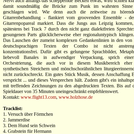
Nervt auch anfangs das scheppernde Becken etwas, wird schnell kla
damit soundmäßig die Brücke zum Punk im wahrsten Sinne
geschlagen wird. Wie denn auch die zeitweise zu hörende
Gitarrenbehandlung - flankiert vom groovenden Ensemble - d
Gitarrenpopareal markiert. Dass die Jungs aus Leipzig kommen,
spätestens bei Track 7 durch den nicht ganz dialektfreien Sprechte
gesungenen Parts glücklicherweise eher regionaluntypisch klinge
Das Lauschen der zumeist komplexen Gedankenlinien in den von
deutschsprachigen Texten der Combo ist nicht anstren
konzentrationsfrei. Dafür gibt es gelungene Sprachbilder, Metap
liebevoll Banales in aufwendiger Verpackung, sprich einer 
Orchestrierung, die auch vor in diesem Musikbereich eher 
synthetischen Streichern und mönchschorähnlichen liturgieerinner
nicht zurückschreckt. Ein gutes Stück Musik, dessen Anschaffung
verspricht ... und dieses Versprechen hält. Zudem gibt's ein inhaltsp
mit treffenden Zeichnungen zu den abgedruckten Texten. Bis auf d
Spieldauer von 35 Minuten uneingeschränkt empfehlenswert.
Kontakt:
www.flight13.com
,
www.holzhose.de
Tracklist:
1. Versuch über Förmchen
2. Jammerdise
3. Dem Hund sein Schwein
4. Grabstein für Hermann