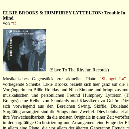
ELKIE BROOKS & HUMPHREY LYTTELTON: Trouble In
Mind
von
*tf
(Slave To The Rhythm Records)
Musikalisches Gegenstück zur aktuellen Platte
"Shangri La"
i
vorliegende Scheibe. Elkie Brooks bezieht sich hier ganz auf die Tr
Vorgängerinnen Billie Holiday und Nina Simone und bringt zusamm
musikalischen und persönlichen Freund Humphrey Lyttleton (
Bongos) eine Reihe von Standards und Klassikern zu Gehör. Diese
sich vorwiegend aus den Bereichen Swing, Skiffle, Dixielan
Sorgfältig arrangiert sind die Songs ohne Zweifel. Dies beinhaltet a
ihre Verwechselbarkeit, da die meisten Originale in einer Zeit veröffe
in der sorgfältige Orchestrierung und Arrangement eine Frage der Eh
in allem eine Platte, die vor allem der älteren Generation Freude 