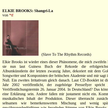
ELKIE BROOKS: Shangri-La
von
*tf
(Slave To The Rhythm Records)
Elkie Brooks ist wieder eines dieser Phänomene, die mich zweifeln l
sie nun laut Guiness Buch der Rekorde die erfolgreichst
Albumkünstlerin der letzten zwanzig Jahre, dekoriert mit dem Go
Songwriter und Komponisten der britischen Akademie und mir sagt 
Null. Ein zweites Irritativum gleich danach. Laut CD-Booklet ist d
Jahr 2002 veröffentlicht, der zugehörige Presseflyer sprich
Veröffentlichungstermin 26. Januar 2004. In Deutschland? Das kön
eine Erklärung sein. Andere fallen mir justament nicht ein. Ko
musikalischen Inhalt der Produktion. Dieser überrascht zunäch
seltsamen wie bemerkenswerten Mischung und wenig spä
gewöhnungsbedürftigen wie fesselnden Stimme von Elkie Brooks. 