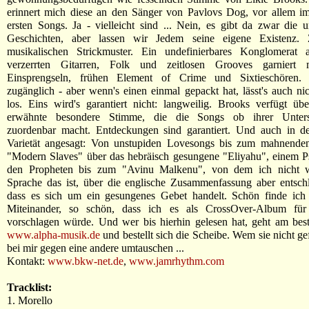
erinnert mich diese an den Sänger von Pavlovs Dog, vor allem im
ersten Songs. Ja - vielleicht sind ... Nein, es gibt da zwar die 
Geschichten, aber lassen wir Jedem seine eigene Existenz.
musikalischen Strickmuster. Ein undefinierbares Konglomerat 
verzerrten Gitarren, Folk und zeitlosen Grooves garniert m
Einsprengseln, frühen Element of Crime und Sixtieschören. 
zugänglich - aber wenn's einen einmal gepackt hat, lässt's auch nic
los. Eins wird's garantiert nicht: langweilig. Brooks verfügt übe
erwähnte besondere Stimme, die die Songs ob ihrer Untersch
zuordenbar macht. Entdeckungen sind garantiert. Und auch in de
Varietät angesagt: Von unstupiden Lovesongs bis zum mahnenden, 
"Modern Slaves" über das hebräisch gesungene "Eliyahu", einem P
den Propheten bis zum "Avinu Malkenu", von dem ich nicht w
Sprache das ist, über die englische Zusammenfassung aber entsch
dass es sich um ein gesungenes Gebet handelt. Schön finde ich 
Miteinander, so schön, dass ich es als CrossOver-Album fü
vorschlagen würde. Und wer bis hierhin gelesen hat, geht am bes
www.alpha-musik.de
und bestellt sich die Scheibe. Wem sie nicht gef
bei mir gegen eine andere umtauschen ...
Kontakt:
www.bkw-net.de
,
www.jamrhythm.com
Tracklist:
1. Morello