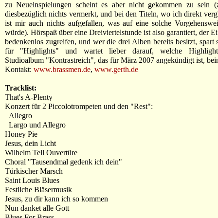
zu Neueinspielungen scheint es aber nicht gekommen zu sein (z
diesbezüglich nichts vermerkt, und bei den Titeln, wo ich direkt ver
ist mir auch nichts aufgefallen, was auf eine solche Vorgehenswe
würde). Hörspaß über eine Dreiviertelstunde ist also garantiert, der E
bedenkenlos zugreifen, und wer die drei Alben bereits besitzt, spart
für "Highlights" und wartet lieber darauf, welche Highligh
Studioalbum "Kontrastreich", das für März 2007 angekündigt ist, bei
Kontakt:
www.brassmen.de
,
www.gerth.de
Tracklist:
That's A-Plenty
Konzert für 2 Piccolotrompeten und den "Rest":
Allegro
Largo und Allegro
Honey Pie
Jesus, dein Licht
Wilhelm Tell Ouvertüre
Choral "Tausendmal gedenk ich dein"
Türkischer Marsch
Saint Louis Blues
Festliche Bläsermusik
Jesus, zu dir kann ich so kommen
Nun danket alle Gott
Blues For Brass