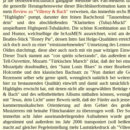
ja die betriebswirtschaftlich gängigste Methode des Fan-Melkens dar
die generelle Herangehensweise dieser Blechbläserformation kann ic
mein
Review zu "Villeroy & Bach"
verweisen, das immerhin sechs Be
"Highlights" pumpt, darunter den feinen Bachchoral "Tausendma
dein" und den abschließenden "Klarinetten (Tuba)-Muckl"
unspielbaren Highspeed-Tubaläufen. Die schöne Kombination aus Er
und Humor, welchselbige die brAssMEN auszeichnet, wird am deu
Beatles-Stück "Honey Pie", dessen Intro fast Helge-Qualitäten erreic
sich doch noch zu einer "ernstzunehmenden" Umsetzung des Lenno
Oldies durchringt, diese aber auch noch mit ein paar witzigen Einwü
Dieser Track stammt aus "con spirito scherzando", das außerdem 
Tell-Ouvertüre, Mozarts "Türkischen Marsch" (klar, daß der bei ein
Mozartjahr draufmußte), den "Saint Louis Blues" in einer Bearbei
Holcombe und den klassischen Bachsatz zu "Nun danket alle Go
Rezensent selber sehr gerne spielt, wenngleich natürlich bei weitem
hier zu bestaunenden Qualität) einwirft und damit auch tatsächlich
Highlights erwischt hat, mit denen nicht alle ausgewählten Beiträge 
& Bach" und des selbstbetitelten Albums mithalten können, wenngle
mit "Jesus, dein Licht" unter Beweis stellt, daß der Fünfer auch jensei
kammermusikalischen Orientierung auf dem Gebiet des große
Musizierens mit beinahe Filmcharakter zu überzeugen weiß. Der S
immerhin acht Jahre auseinanderliegenden Aufnahmen wurde gut
abgestimmt und außerdem ins Jahr 2006 transponiert (soll heiße
macht auf gleicher Pegeleinstellung mehr Lautstärkedruck als "Ville