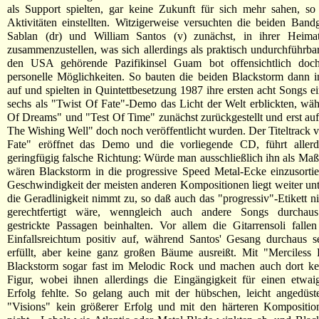
als Support spielten, gar keine Zukunft für sich mehr sahen, so
Aktivitäten einstellten. Witzigerweise versuchten die beiden Ban
Sablan (dr) und William Santos (v) zunächst, in ihrer Heim
zusammenzustellen, was sich allerdings als praktisch undurchführbar
den USA gehörende Pazifikinsel Guam bot offensichtlich doc
personelle Möglichkeiten. So bauten die beiden Blackstorm dann i
auf und spielten in Quintettbesetzung 1987 ihre ersten acht Songs e
sechs als "Twist Of Fate"-Demo das Licht der Welt erblickten, w
Of Dreams" und "Test Of Time" zunächst zurückgestellt und erst au
The Wishing Well" doch noch veröffentlicht wurden. Der Titeltrack 
Fate" eröffnet das Demo und die vorliegende CD, führt allerd
geringfügig falsche Richtung: Würde man ausschließlich ihn als Ma
wären Blackstorm in die progressive Speed Metal-Ecke einzusortie
Geschwindigkeit der meisten anderen Kompositionen liegt weiter un
die Geradlinigkeit nimmt zu, so daß auch das "progressiv"-Etikett ni
gerechtfertigt wäre, wenngleich auch andere Songs durchaus
gestrickte Passagen beinhalten. Vor allem die Gitarrensoli fall
Einfallsreichtum positiv auf, während Santos' Gesang durchaus 
erfüllt, aber keine ganz großen Bäume ausreißt. Mit "Merciless 
Blackstorm sogar fast im Melodic Rock und machen auch dort kei
Figur, wobei ihnen allerdings die Eingängigkeit für einen etwai
Erfolg fehlte. So gelang auch mit der hübschen, leicht angedüst
"Visions" kein größerer Erfolg und mit den härteren Komposition