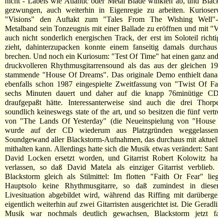
nicht - Labels wie Atlantic oder Metal Blade winkten ab, und Bla
gezwungen, auch weiterhin in Eigenregie zu arbeiten. Kurioserw
"Visions" den Auftakt zum "Tales From The Wishing Well"
Metalband sein Tonzeugnis mit einer Ballade zu eröffnen und mit "V
auch nicht sonderlich energischen Track, der erst im Soloteil rich
zieht, dahinterzupacken konnte einem fanseitig damals durchau
brechen. Und noch ein Kuriosum: "Test Of Time" hat einen ganz and
druckvolleren Rhythmusgitarrensound als das aus der gleichen 19
stammende "House Of Dreams". Das originale Demo enthielt dana
ebenfalls schon 1987 eingespielte Zweitfassung von "Twist Of Fa
sechs Minuten dauert und daher auf die knapp 76minütige CD
draufgepaßt hätte. Interessanterweise sind auch die drei Thor
soundlich keineswegs state of the art, und so besitzen die fünf vert
von "The Lands Of Yesterday" (die Neueinspielung von "Hous
wurde auf der CD wiederum aus Platzgründen weggelassen
Soundgewand aller Blackstorm-Aufnahmen, das durchaus mit aktuel
mithalten kann. Allerdings hatte sich die Musik etwas verändert: San
David Locken ersetzt worden, und Gitarrist Robert Kolowitz ha
verlassen, so daß David Matela als einziger Gitarrist verblieb.
Blackstorm gleich als Stilmittel: Im flotten "Faith Or Fear" li
Hauptsolo keine Rhythmusgitarre, so daß zumindest in diese
Livesituation abgebildet wird, während das Riffing mit darüberg
eigentlich weiterhin auf zwei Gitarristen ausgerichtet ist. Die Geradli
Musik war nochmals deutlich gewachsen, Blackstorm jetzt fa