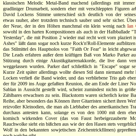
klassischen Melodic Metal-Band machend (allerdings mit imme
gradliniger Drumarbeit, sondern eher mit verschleppten Figuren ar
David Lockens Stimme unterschied sich deutlich von der seines
etwas rauher, aber trotzdem technisch sauber und sehr sicher. Üb
der Neue, der in den Höhen manchmal ein klein wenig nach
Ian 
sowohl in den harten Kompositionen als auch in der Halbballade 
Yesterday", die mit Position 2 wieder mal recht weit vorn plaziert i
Ashes" läßt dann sogar noch kurze Rock'n'Roll-Elemente aufblitzen 
das Stilmittel des Hauptsolos von "Faith Or Fear" in leicht abgewa
Die Leads erfahren außer dem kräftigen Baß von Marko Parker au
Stützung durch einige Akustikgitarrenakkorde, die live dann ver
weggelassen wurden. Parker darf schließlich in "Escape" sogar sel
Kurze Zeit später allerdings wollte diesen Stil dann niemand mehr
Locken verließ die Band wieder, und das verbliebene Trio gab ebenf
der für 2009 ins Auge gefaßten Reunion, die am Ende der Liner N
Sablan in Aussicht gestellt wird, scheint zumindest nichts in grö
Zählbares erwachsen zu sein. Blackstorm waren sicherlich keine Ba
Reihe, aber besonders das Können ihrer Gitarristen sichert ihren We
reizvoller Kleinodien, die man als Liebhaber des amerikanischen Tra
durchaus antesten kann, solange es von den 1000 mit dem eher 
komisch wirkenden Cover (das von Faust herbeigezauberte Mo
Rauchwolke sieht ein bißchen aus wie der den Hasen stets vergeblic
Wolf in den bekannten sowjetischen Zeichentrickfilmen) gepreßte
noch welche gibt.