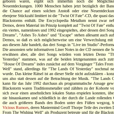
geboren waren, ergibt sich immerhin noch die Möglichkeit
Neuentdeckungen. 1000 Menschen haben jetzt bezüglich der Ban
die Chance auf einen solchen Anstoß oder eine Neuentdeckun
ebenjene Stückzahl limitiert ist die "Twist Of Fate"-CD, die quasi d
Blackstorms enthält. Die Encyclopedia Metallum nennt zwar ne
Demos, deren Material im Prinzip komplett auf "Twist Of Fate" enthal
ein viertes, namenloses und 1992 eingespieltes, aber dessen drei So
Dreams", "Ashes To Ashes" und "Escape" stehen allesamt auch auf
Demos, so daß es sich möglicherweise um eine Verwechslung mit
aus diesem Jahr handelt, das drei Songs in "Live im Studio"-Performa
Die ansonsten sehr informativen Liner Notes in der CD nennen die Son
erwähnen aber, alle drei Songs würden vom letzten Demo "T
Yesterday" stammen, was auf die beiden letztgenannten auch zutr
"House Of Dreams" indes zunächst auf dem Vorgänger "Tales From
Well" stand, allerdings für "The Lands Of Yesterday" nochmal ne
wurde. Das kleine Rätsel ist an dieser Stelle nicht aufzuklären - kon
uns also statt dessen auf die Betrachtung der Musik. "The Lands 
kann für das Jahr 1992 durchaus als programmatische Ansage gewe
Blackstorm waren Traditionsmetaller und zählten zu der Kohorte v
sich zwar einen ansehnlichen lokalen Status erspielen konnten, übe
nie hinauskamen und schließlich in der durch die Lande rollenden
die auch größeren Bands den Boden unter den Füßen wegzog, be
Vicious Rumors
, deren Mastermind Geoff Thorpe Teile des zweiten
From The Wishing Well" als Produzent betreute und für die Blackst