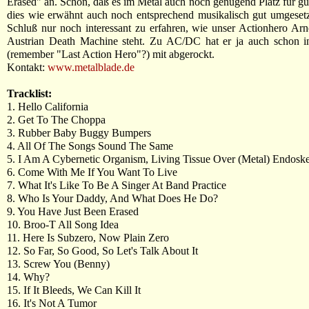
Erased" an. Schön, daß es im Metal auch noch genügend Platz für gute
dies wie erwähnt auch noch entsprechend musikalisch gut umgeset
Schluß nur noch interessant zu erfahren, wie unser Actionhero Arn
Austrian Death Machine steht. Zu AC/DC hat er ja auch schon i
(remember "Last Action Hero"?) mit abgerockt.
Kontakt:
www.metalblade.de
Tracklist:
1. Hello California
2. Get To The Choppa
3. Rubber Baby Buggy Bumpers
4. All Of The Songs Sound The Same
5. I Am A Cybernetic Organism, Living Tissue Over (Metal) Endoske
6. Come With Me If You Want To Live
7. What It's Like To Be A Singer At Band Practice
8. Who Is Your Daddy, And What Does He Do?
9. You Have Just Been Erased
10. Broo-T All Song Idea
11. Here Is Subzero, Now Plain Zero
12. So Far, So Good, So Let's Talk About It
13. Screw You (Benny)
14. Why?
15. If It Bleeds, We Can Kill It
16. It's Not A Tumor