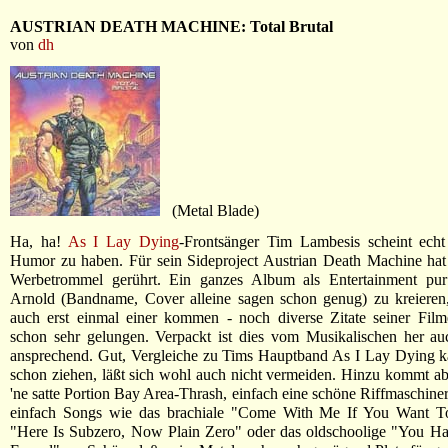
AUSTRIAN DEATH MACHINE: Total Brutal
von
dh
(Metal Blade)
Ha, ha!
As I Lay Dying
-Frontsänger Tim Lambesis scheint ech
Humor zu haben. Für sein Sideproject Austrian Death Machine hat 
Werbetrommel gerührt. Ein ganzes Album als Entertainment pur
Arnold (Bandname, Cover alleine sagen schon genug) zu kreieren
auch erst einmal einer kommen - noch diverse Zitate seiner Filme
schon sehr gelungen. Verpackt ist dies vom Musikalischen her au
ansprechend. Gut, Vergleiche zu Tims Hauptband As I Lay Dying k
schon ziehen, läßt sich wohl auch nicht vermeiden. Hinzu kommt a
'ne satte Portion Bay Area-Thrash, einfach eine schöne Riffmaschiner
einfach Songs wie das brachiale "Come With Me If You Want T
"Here Is Subzero, Now Plain Zero" oder das oldschoolige "You Ha