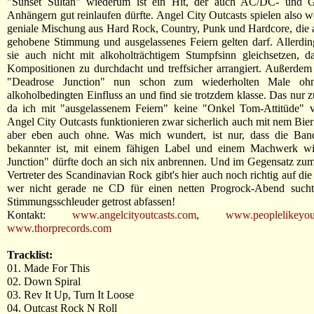
"Sunset Sultan" wiederum ist ein Hit, der auch AC/DC- und 
Anhängern gut reinlaufen dürfte. Angel City Outcasts spielen also we
geniale Mischung aus Hard Rock, Country, Punk und Hardcore, die a
gehobene Stimmung und ausgelassenes Feiern gelten darf. Allerdi
sie auch nicht mit alkoholträchtigem Stumpfsinn gleichsetzen, d
Kompositionen zu durchdacht und treffsicher arrangiert. Außerdem
"Deadrose Junction" nun schon zum wiederholten Male oh
alkoholbedingten Einfluss an und find sie trotzdem klasse. Das nur z
da ich mit "ausgelassenem Feiern" keine "Onkel Tom-Attitüde" v
Angel City Outcasts funktionieren zwar sicherlich auch mit nem Bier
aber eben auch ohne. Was mich wundert, ist nur, dass die Ban
bekannter ist, mit einem fähigen Label und einem Machwerk w
Junction" dürfte doch an sich nix anbrennen. Und im Gegensatz zum
Vertreter des Scandinavian Rock gibt's hier auch noch richtig auf di
wer nicht gerade ne CD für einen netten Progrock-Abend sucht
Stimmungsschleuder getrost abfassen!
Kontakt:
www.angelcityoutcasts.com
,
www.peoplelikeyou
www.thorprecords.com
Tracklist:
01. Made For This
02. Down Spiral
03. Rev It Up, Turn It Loose
04. Outcast Rock N Roll