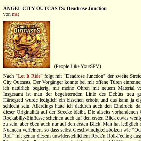
ANGEL CITY OUTCASTS: Deadrose Junction
von
mst
(People Like You/SPV)
Nach
"Let It Ride"
folgt mit "Deadrose Junction" der zweite Stre
City Outcasts. Der Vorgänger konnte bei mir offene Türen einrenn
ich natürlich begierig, mir meine Ohren mit neuem Material vo
Insgesamt ist man der begeisternden Linie des Debüts treu ge
Härtegrad wurde lediglich ein bisschen erhöht und das kann ja eig
schlecht sein. Allerdings hatte ich dadurch auch den Eindruck, d
dieser Originalität auf der Strecke bleibt. Die allseits vorhandenen
Rockabilly-Einflüsse scheinen auch auf den ersten Blick etwas wen
zu sein, aber eben auch nur auf den ersten Blick. Man hat lediglich
Nuancen verfeinert, so dass selbst Geschwindigkeitsbolzen wie "O
Roll" mit genau diesem unwiderstehlichem Rock'n Roll-Feeling ausge