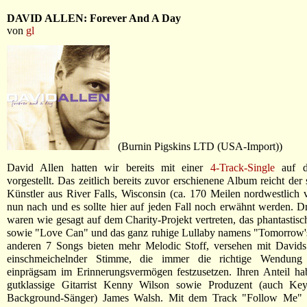
DAVID ALLEN: Forever And A Day
von
gl
(Burnin Pigskins LTD (USA-Import))
David Allen hatten wir bereits mit einer
4-Track-Single
auf di
vorgestellt. Das zeitlich bereits zuvor erschienene Album reicht der
Künstler aus River Falls, Wisconsin (ca. 170 Meilen nordwestlich
nun nach und es sollte hier auf jeden Fall noch erwähnt werden. D
waren wie gesagt auf dem Charity-Projekt vertreten, das phantastis
sowie "Love Can" und das ganz ruhige Lullaby namens "Tomorrow's
anderen 7 Songs bieten mehr Melodic Stoff, versehen mit David
einschmeichelnder Stimme, die immer die richtige Wendung f
einprägsam im Erinnerungsvermögen festzusetzen. Ihren Anteil ha
gutklassige Gitarrist Kenny Wilson sowie Produzent (auch Ke
Background-Sänger) James Walsh. Mit dem Track "Follow Me" i