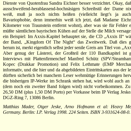
Dienste von Quotenfrau Sandra Eichner besser verzichtet. Okay, da
ausschweifend-herablassend-hochnäsigen Schreibstil der Dame ni
weiß, muß ja noch nichts heißen (vielleicht liegt’s ja auc
Bavariophobie, denn immerhin weiß ich jetzt, daß Madame Eich
Kilometer von Traunstein entfernt wohnt), aber was sie für Fehler e
müßte sämtlichen bayrischen Kühen auf der Stelle die Milch versage
ein Beispiel: Im Axxis-Kapitel behauptet sie, die CD „Axxis II“ w
der Band, „Kingdom Of The Night“ das Zweitwerk. Daß dies g
herum ist, merkt eigentlich selbst jeder senile Greis am Titel von „Axxi
Aber genug der Lästerei, der Großteil der 110 Bandkapitel ist g
Interviews mit Plattenfirmenchef Manfred Schütz (SPV/Steamha
Kopec (Drakkar Promotion) und Felix Lethmate (EMP Merchand
informativ, und die hier und da abgebildeten Eintrittskarten aus der 
dürften sicherlich bei manchem Leser wehmütige Erinnerungen her
die bisherigen IP-Werke im Schrank stehen hat, wird wohl auch a
(dem noch ein zweiter Band folgen wird) nicht vorbeikommen. Zu 
26,50 DM (plus 1,50 DM Porto) per Vorkasse beim IP Verlag Jesk
DGZ-Ring 7, 13086 Berlin.
Matthias Mader, Otger Jeske, Arno Hofmann et al: Heavy Me
Germany. Berlin: I.P. Verlag 1998. 224 Seiten. ISBN 3-931624-08-0