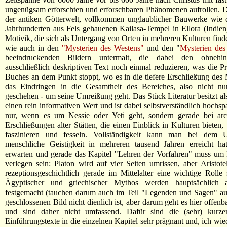
ungenügsam erforschten und erforschbaren Phänomenen aufrollen. D
der antiken Götterwelt, vollkommen unglaublicher Bauwerke wie 
Jahrhunderten aus Fels gehauenen Kailasa-Tempel in Ellora (Indien),
Motivik, die sich als Untergang von Orten in mehreren Kulturen findet
wie auch in den
"Mysterien des Westens"
und den "
Mysterien des
beeindruckenden Bildern untermalt, die dabei den ohnehin 
ausschließlich deskriptiven Text noch einmal reduzieren, was die Pr
Buches an dem Punkt stoppt, wo es in die tiefere Erschließung des 
das Eindringen in die Gesamtheit des Bereiches, also nicht nu
geschehen - um seine Umreißung geht. Das Stück Literatur besitzt als
einen rein informativen Wert und ist dabei selbstverständlich hochsp
nur, wenn es um Nessie oder Yeti geht, sondern gerade bei arc
Erschließungen alter Stätten, die einen Einblick in Kulturen bieten,
faszinieren und fesseln. Vollständigkeit kann man bei dem 
menschliche Geistigkeit in mehreren tausend Jahren erreicht hat
erwarten und gerade das Kapitel "Lehren der Vorfahren" muss um
verlegen sein: Platon wird auf vier Seiten umrissen, aber Aristote
rezeptionsgeschichtlich gerade im Mittelalter eine wichtige Rolle sp
Ägyptischer und griechischer Mythos werden hauptsächlich a
festgemacht (tauchen darum auch im Teil "Legenden und Sagen" au
geschlossenen Bild nicht dienlich ist, aber darum geht es hier offenb
und sind daher nicht umfassend. Dafür sind die (sehr) kurzen
Einführungstexte in die einzelnen Kapitel sehr prägnant und, ich wie