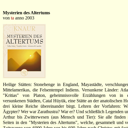
Mysterien des Altertums
von
ta
anno 2003
Heilige Stätten: Stonehenge in England, Mayastädte, verschlung
Mittelamerikas, die Felsentempel Indiens. Versunkene Länder: Atl
"Kritias" von Platon, geheimnissvolle Erzählungen von in 
versunkenen Städten, Catal Hüyük, eine Stätte an der anatolischen H
drei kleine Reiche übereinander birgt. Lehren der Vorfahren: W
Ägypter? Wer war Zarathustra? War er? Und schließlich Legenden 
Arthur bis Zwitterwesen (aus Mensch und Tier): Sie alle finden 
Seiten in den "Mysterien des Altertums", welche, gesammelt und vor
Zeitspanne von 6000 Jahre vor bis 600 Jahre nach Christus mit fast 