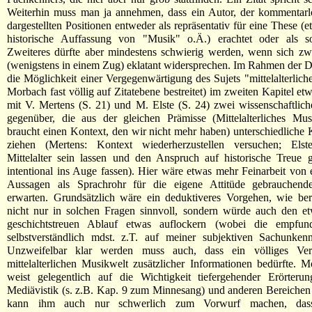
Weiterhin muss man ja annehmen, dass ein Autor, der kommentarlos
dargestellten Positionen entweder als repräsentativ für eine These (
historische Auffassung von "Musik" o.Ä.) erachtet oder als so
Zweiteres dürfte aber mindestens schwierig werden, wenn sich zw
(wenigstens in einem Zug) eklatant widersprechen. Im Rahmen der 
die Möglichkeit einer Vergegenwärtigung des Sujets "mittelalterlich
Morbach fast völlig auf Zitatebene bestreitet) im zweiten Kapitel et
mit V. Mertens (S. 21) und M. Elste (S. 24) zwei wissenschaftli
gegenüber, die aus der gleichen Prämisse (Mittelalterliches Mus
braucht einen Kontext, den wir nicht mehr haben) unterschiedliche
ziehen (Mertens: Kontext wiederherzustellen versuchen; Elste:
Mittelalter sein lassen und den Anspruch auf historische Treue g
intentional ins Auge fassen). Hier wäre etwas mehr Feinarbeit von
Aussagen als Sprachrohr für die eigene Attitüde gebrauchen
erwarten. Grundsätzlich wäre ein deduktiveres Vorgehen, wie ber
nicht nur in solchen Fragen sinnvoll, sondern würde auch den et
geschichtstreuen Ablauf etwas auflockern (wobei die empfun
selbstverständlich mdst. z.T. auf meiner subjektiven Sachunkenn
Unzweifelbar klar werden muss auch, dass ein völliges Vers
mittelalterlichen Musikwelt zusätzlicher Informationen bedürfte. M
weist gelegentlich auf die Wichtigkeit tiefergehender Erörteru
Mediävistik (s. z.B. Kap. 9 zum Minnesang) und anderen Bereiche
kann ihm auch nur schwerlich zum Vorwurf machen, das