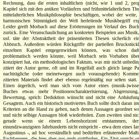
Rechnung, dass die ersten inhaltlichen (nicht, wie 1 und 2, pro
Kapitel sich mit den antiken Vorläufern und frühmittelalterlichen Th
mittelalterlichen Musikphilosophie beschäftigen, wobei der weite,
harmonischen Stimmigkeit der Welt herleitende Musikbegriff exp
Leider greift Morbach auf diese Erörterungen im Verlauf des Buch
zurück. Eine Veranschaulichung an konkreten Beispielen aus Musik,
usf. täte der Abstraktheit der präsentierten Thesen sicherlich e
Abbruch. Außerdem würden Rückgriffe der partiellen Bruckstückha
einzelnen Kapitel entgegenwirken können, was schon dad
problematisch werden könnte, weil Morbach sein Vorhaben über
konzipiert hat, ein methodologisches Faktum, was mir nicht unbedin
zitiert der Autor gerne, oft und im Regelfall auch gleich lange P
nachträgliche (oder meinetwegen auch vorausgehende) Kommen
zitierten Materials findet aber ebenso regelmäßig nur selten statt
Einen ärgerlich, weil man sich vom Autor eines (musik-)wissen
Buches etwas mehr Positionencharakterisierung, Abgrenzung,
Bewertung, sprich: Deduktion wünscht und nicht eine Anhäufung
Gesagtem. Auch ein historisch motiviertes Buch sollte doch daran inte
Kriterien an die Hand zu geben, nach denen Aussagen geordnet w
und nicht selbige Aussagen bloß wiederholen. Zum zweiten sind nicht
gerade wenn sie einem Lebenshorizont entstammen, d
einundzwanzigsten Jahrhunderts nicht entspricht - etwa dem eines Ia
Augustinus -, ad hoc verständlich und bedürften erläuternder Ma
Fachkenners, die hier aber nur grob stattfinden. Ein Zitat spricht se