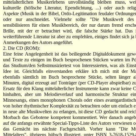
mittelalterlichen Musikerlebens unvollständig bleiben muss, we
kulturelle (höfische Literatur, Ependichtung, ...) oder auch religi
Aspekte (Musik in der Bibel, Ordo-Legitimation feudaler Ordnungen, 
oder nur anschneidet. Vielmehr sollte "Die Musikwelt des M
sensibilisieren für einen Musikbereich, der nur darum fremd ersche
Brille, mit der er betrachtet wird, die falsche Stärke hat. Das 
weiterführende Literatur ist aber zu empfehlen, einiges findet sich ja 
Anmerkungen des Autors angeführt.
2. Die CD (ROM):
Eine feine Angelegenheit ist das beiliegende Digitaldokument ge
und Texte zu einigen im Buch besprochenen Stücken warten im Pd
das Studium/den Selbstmusiziertest von Interessierten, was als Einst
Idee ist. Gleichfalls einverstanden erkläre ich mich mit der 
ebenfalls sämtlich im Buch besprochene Stücke, selten länger al
Minuten, digital erzeugt auf Tonträger (per CD-Player abspielbar) z
Ersatz für den Klang mittelalterlicher Instrumente kann zwar keine 
hinhalten, aber um Melodieverlauf und harmonische Struktur ein
Minnesangs, eines monophonen Chorals oder eines avantgardistisc
von hoher rhythmischer Komplexität zu betrachten oder um einfach e
in neue alte Musikwelten zu erlangen, ist diese CD gedacht und reic
Morbach das Gebotene kompetent kommentiert. Wer danach angebis
auf die anfangs erwähnte Special-Tipps-Liste des Autors verwiesen 
das Gemächt ins nächste Fachgeschäft. Vorher kann "Die Mu
Mittelalters", übrigens hübsch illustriert, unter ISBN 3-7618-1529