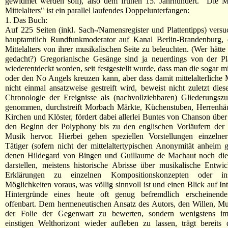
gewidmet werden soll), also dem frühen 15. Jahrhundert. "Die M
Mittelalters" ist ein parallel laufendes Doppelunterfangen:
1. Das Buch:
Auf 225 Seiten (inkl. Sach-/Namensregister und Plattentipps) vers
hauptamtlich Rundfunkmoderator auf Kanal Berlin-Brandenburg, 
Mittelalters von ihrer musikalischen Seite zu beleuchten. (Wer hätte
gedacht?) Gregorianische Gesänge sind ja neuerdings von der Pla
wiederentdeckt worden, seit festgestellt wurde, dass man die sogar m
oder den No Angels kreuzen kann, aber dass damit mittelalterliche 
nicht einmal ansatzweise gestreift wird, beweist nicht zuletzt die
Chronologie der Ereignisse als (nachvollziehbaren) Gliederungs
genommen, durchstreift Morbach Märkte, Küchenstuben, Herrenhäu
Kirchen und Klöster, fördert dabei allerlei Buntes von Chanson über
den Beginn der Polyphony bis zu den englischen Vorläufern der 
Musik hervor. Hierbei gehen speziellen Vorstellungen einzelner
Tätiger (sofern nicht der mittelaltertypischen Anonymität anheim g
denen Hildegard von Bingen und Guillaume de Machaut noch die
darstellen, meistens historische Abrisse über musikalische Entw
Erklärungen zu einzelnen Kompositionskonzepten oder inst
Möglichkeiten voraus, was völlig sinnvoll ist und einen Blick auf In
Hintergründe eines heute oft genug befremdlich erscheinende
offenbart. Dem hermeneutischen Ansatz des Autors, den Willen, Mu
der Folie der Gegenwart zu bewerten, sondern wenigstens im
einstigen Welthorizont wieder aufleben zu lassen, trägt bereits