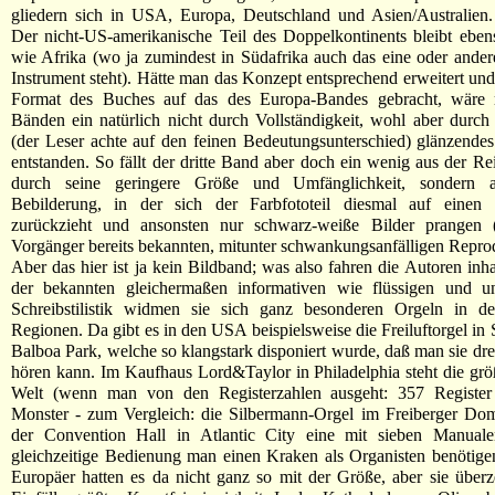
gliedern sich in USA, Europa, Deutschland und Asien/Australien.
Der nicht-US-amerikanische Teil des Doppelkontinents bleibt ebe
wie Afrika (wo ja zumindest in Südafrika auch das eine oder andere
Instrument steht). Hätte man das Konzept entsprechend erweitert und
Format des Buches auf das des Europa-Bandes gebracht, wäre 
Bänden ein natürlich nicht durch Vollständigkeit, wohl aber durch
(der Leser achte auf den feinen Bedeutungsunterschied) glänzend
entstanden. So fällt der dritte Band aber doch ein wenig aus der Rei
durch seine geringere Größe und Umfänglichkeit, sondern 
Bebilderung, in der sich der Farbfototeil diesmal auf einen
zurückzieht und ansonsten nur schwarz-weiße Bilder prangen
Vorgänger bereits bekannten, mitunter schwankungsanfälligen Reproqu
Aber das hier ist ja kein Bildband; was also fahren die Autoren inha
der bekannten gleichermaßen informativen wie flüssigen und un
Schreibstilistik widmen sie sich ganz besonderen Orgeln in d
Regionen. Da gibt es in den USA beispielsweise die Freiluftorgel in
Balboa Park, welche so klangstark disponiert wurde, daß man sie dre
hören kann. Im Kaufhaus Lord&Taylor in Philadelphia steht die grö
Welt (wenn man von den Registerzahlen ausgeht: 357 Register 
Monster - zum Vergleich: die Silbermann-Orgel im Freiberger Dom
der Convention Hall in Atlantic City eine mit sieben Manuale
gleichzeitige Bedienung man einen Kraken als Organisten benötig
Europäer hatten es da nicht ganz so mit der Größe, aber sie über