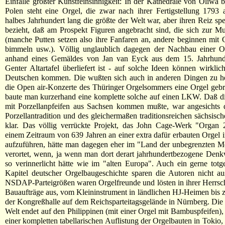
Einfälle größter Kunstfeinsinnigkeit: In der Kathedrale von Oliwa 
Polen steht eine Orgel, die zwar nach ihrer Fertigstellung 1793
halbes Jahrhundert lang die größte der Welt war, aber ihren Reiz spe
bezieht, daß am Prospekt Figuren angebracht sind, die sich zur 
(manche Putten setzen also ihre Fanfaren an, andere beginnen mit
bimmeln usw.). Völlig unglaublich dagegen der Nachbau einer Or
anhand eines Gemäldes von Jan van Eyck aus dem 15. Jahrhunde
Genter Altartafel überliefert ist - auf solche Ideen können wirklich
Deutschen kommen. Die wußten sich auch in anderen Dingen zu hel
die Open air-Konzerte des Thüringer Orgelsommers eine Orgel geb
baute man kurzerhand eine komplette solche auf einen LKW. Daß di
mit Porzellanpfeifen aus Sachsen kommen mußte, war angesichts 
Porzellantradition und des gleichermaßen traditionsreichen sächsisc
klar. Das völlig verrückte Projekt, das John Cage-Werk "Organ
einem Zeitraum von 639 Jahren an einer extra dafür erbauten Orgel i
aufzuführen, hätte man dagegen eher im "Land der unbegrenzten M
verortet, wenn, ja wenn man dort derart jahrhundertbezogene Den
so verinnerlicht hätte wie im "alten Europa". Auch ein gerne tot
Kapitel deutscher Orgelbaugeschichte sparen die Autoren nicht au
NSDAP-Parteigrößen waren Orgelfreunde und lösten in ihrer Herrscha
Bauaufträge aus, vom Kleininstrument in ländlichen HJ-Heimen bis 
der Kongreßhalle auf dem Reichsparteitagsgelände in Nürnberg. Die
Welt endet auf den Philippinen (mit einer Orgel mit Bambuspfeifen), 
einer kompletten tabellarischen Auflistung der Orgelbauten in Tokio,