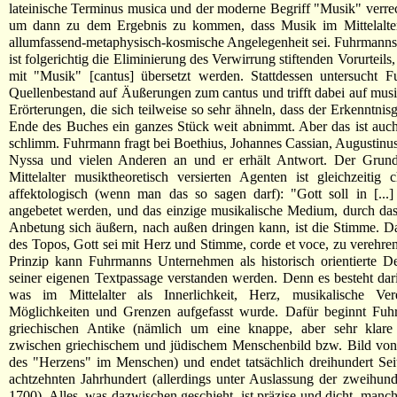
lateinische Terminus musica und der moderne Begriff "Musik" verre
um dann zu dem Ergebnis zu kommen, dass Musik im Mittelalter
allumfassend-metaphysisch-kosmische Angelegenheit sei. Fuhrmanns e
ist folgerichtig die Eliminierung des Verwirrung stiftenden Vorurteils
mit "Musik" [cantus] übersetzt werden. Stattdessen untersucht 
Quellenbestand auf Äußerungen zum cantus und trifft dabei auf musi
Erörterungen, die sich teilweise so sehr ähneln, dass der Erkenntni
Ende des Buches ein ganzes Stück weit abnimmt. Aber das ist auch
schlimm. Fuhrmann fragt bei Boethius, Johannes Cassian, Augustinu
Nyssa und vielen Anderen an und er erhält Antwort. Der Grund
Mittelalter musiktheoretisch versierten Agenten ist gleichzeitig c
affektologisch (wenn man das so sagen darf): "Gott soll in [...] 
angebetet werden, und das einzige musikalische Medium, durch das
Anbetung sich äußern, nach außen dringen kann, ist die Stimme. Da
des Topos, Gott sei mit Herz und Stimme, corde et voce, zu verehren
Prinzip kann Fuhrmanns Unternehmen als historisch orientierte D
seiner eigenen Textpassage verstanden werden. Denn es besteht dari
was im Mittelalter als Innerlichkeit, Herz, musikalische Ver
Möglichkeiten und Grenzen aufgefasst wurde. Dafür beginnt Fuh
griechischen Antike (nämlich um eine knappe, aber sehr klar
zwischen griechischem und jüdischem Menschenbild bzw. Bild von 
des "Herzens" im Menschen) und endet tatsächlich dreihundert Sei
achtzehnten Jahrhundert (allerdings unter Auslassung der zweihund
1700). Alles, was dazwischen geschieht, ist präzise und dicht, manch