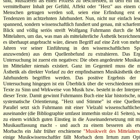
sind, Musizieren als einen Prozess zu beschreiben, in dem ein ni
vermittelbarer Inhalt per Gefühl, Affekt oder "Herz" aus einem 
Menschen getragen werden soll, seien eine Erfindung erst e
Tendenzen im achtzehnten Jahrhundert. Nun, nicht nur einfach les
spannend, sondern wissenschaftlich fundiert und genau, mit scharfem
Blick und völlig seriös streift Wolfgang Fuhrmann durch die M
Mittelalters, um das, was man als mittelalterliche Ästhetik bezeichnen
es überhaupt angebracht wäre, diesen Begriff auf eine Zeit von meh
Jahren vor seiner Einführung in den wissenschaftlichen Spr
anzuwenden) aus dem Quellenbefund zu extrahieren. Das Erge
Untersuchung ist zuerst ein negatives: Die oben angedeutete Musika
im Mittelalter niemals existiert. Ganz im Gegenteil muss die mit
Ästhetik als direkter Vorlauf zu der empfindsamen Musikästhetik de
Jahrhunderts begriffen werden. Das positive Ergebnis der v
Untersuchung hingegen ist ein Überblick über die verschiedenen mitt
Texte zu Sinn und Wirkweise von Musik bzw. besteht in der Interpre
dieser Texte. Damit gewinnt Fuhrmanns Buch eine klar historische, ni
systematische Orientierung. "Herz und Stimme" ist eine Quellena
Parallel setzt sich Fuhrmann mit einer Vielzahl wissenschaftlic
auseinander (die Bibliographie umfasst immerhin stolze 41 Seiten), 
zu einem wirklich guten Einstieg in die Auseinandersetzung mit mitt
Musikauffassung macht - und auch zu einem besseren als et
Morbachs ein Jahr früher erschienene
"Musikwelt des Mittelalters
einige Musikwissenschaftler fällt Morbach dem Irrtum zum Opf