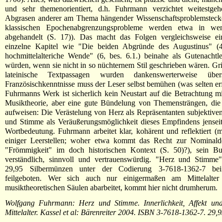
und sehr themenorientiert, d.h. Fuhrmann verzichtet weitestge
Abgrasen anderer am Thema hängender Wissenschaftsproblemstecke
klassischen Epochenabgrenzungsprobleme werden etwa in wen
abgehandelt (S. 17)). Das macht das Folgen vergleichsweise ei
einzelne Kapitel wie "Die beiden Abgründe des Augustinus" (
hochmittelalteriche Wende" (6, bes. 6.1.) beinahe als Gutenachtl
würden, wenn sie nicht in so nüchternem Stil geschrieben wären. Gr
lateinische Textpassagen wurden dankenswerterweise übers
Französischkenntnisse muss der Leser selbst bemühen (was selten erf
Fuhrmanns Werk ist sicherlich kein Neustart auf die Betrachtung mitt
Musiktheorie, aber eine gute Bündelung von Themensträngen, die
aufweisen: Die Verästelung von Herz als Repräsentanten subjektiv
und Stimme als Veräußerungsmöglichkeit dieses Empfindens jensei
Wortbedeutung. Fuhrmann arbeitet klar, kohärent und reflektiert 
einiger Leerstellen; woher etwa kommt das Recht zur Nominalde
"Frömmigkeit" im doch historischen Kontext (S. 50)?), sein Bu
verständlich, sinnvoll und vertrauenswürdig. "Herz und Stimme
29,95 Silbermünzen unter der Codierung 3-7618-1362-7 bei 
feilgeboten. Wer sich auch nur einigermaßen am Mittelalter
musiktheoretischen Säulen abarbeitet, kommt hier nicht drumherum.
Wolfgang Fuhrmann: Herz und Stimme. Innerlichkeit, Affekt u
Mittelalter. Kassel et al: Bärenreiter 2004. ISBN 3-7618-1362-7. 29,