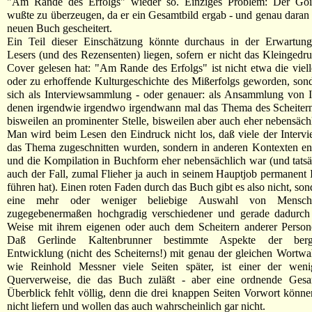
"Am Rande des Erfolgs" wieder so. Einziges Problem: Der Goi
wußte zu überzeugen, da er ein Gesamtbild ergab - und genau daran i
neuen Buch gescheitert.
Ein Teil dieser Einschätzung könnte durchaus in der Erwartung
Lesers (und des Rezensenten) liegen, sofern er nicht das Kleingedr
Cover gelesen hat: "Am Rande des Erfolgs" ist nicht etwa die vielle
oder zu erhoffende Kulturgeschichte des Mißerfolgs geworden, son
sich als Interviewsammlung - oder genauer: als Ansammlung von I
denen irgendwie irgendwo irgendwann mal das Thema des Scheiter
bisweilen an prominenter Stelle, bisweilen aber auch eher nebensäch
Man wird beim Lesen den Eindruck nicht los, daß viele der Intervi
das Thema zugeschnitten wurden, sondern in anderen Kontexten en
und die Kompilation in Buchform eher nebensächlich war (und tatsäc
auch der Fall, zumal Flieher ja auch in seinem Hauptjob permanent 
führen hat). Einen roten Faden durch das Buch gibt es also nicht, son
eine mehr oder weniger beliebige Auswahl von Mensch
zugegebenermaßen hochgradig verschiedener und gerade dadurch i
Weise mit ihrem eigenen oder auch dem Scheitern anderer Perso
Daß Gerlinde Kaltenbrunner bestimmte Aspekte der bergst
Entwicklung (nicht des Scheiterns!) mit genau der gleichen Wortwa
wie Reinhold Messner viele Seiten später, ist einer der weni
Querverweise, die das Buch zuläßt - aber eine ordnende Gesa
Überblick fehlt völlig, denn die drei knappen Seiten Vorwort könne
nicht liefern und wollen das auch wahrscheinlich gar nicht.