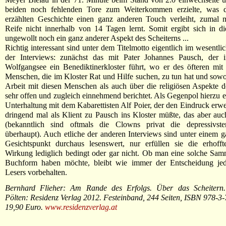
beiden noch fehlenden Tore zum Weiterkommen erzielte, was 
erzählten Geschichte einen ganz anderen Touch verleiht, zumal m
Reife nicht innerhalb von 14 Tagen lernt. Somit ergibt sich in d
ungewollt noch ein ganz anderer Aspekt des Scheiterns ...
Richtig interessant sind unter dem Titelmotto eigentlich im wesentli
der Interviews: zunächst das mit Pater Johannes Pausch, der
Wolfgangsee ein Benediktinerkloster führt, wo er des öfteren mit 
Menschen, die im Kloster Rat und Hilfe suchen, zu tun hat und sowo
Arbeit mit diesen Menschen als auch über die religiösen Aspekte d
sehr offen und zugleich einnehmend berichtet. Als Gegenpol hierzu ei
Unterhaltung mit dem Kabarettisten Alf Poier, der den Eindruck erwec
dringend mal als Klient zu Pausch ins Kloster müßte, das aber auc
(bekanntlich sind oftmals die Clowns privat die depressivs
überhaupt). Auch etliche der anderen Interviews sind unter einem g
Gesichtspunkt durchaus lesenswert, nur erfüllen sie die erhoffte
Wirkung lediglich bedingt oder gar nicht. Ob man eine solche Sa
Buchform haben möchte, bleibt wie immer der Entscheidung jed
Lesers vorbehalten.
Bernhard Flieher: Am Rande des Erfolgs. Über das Scheitern. 
Pölten: Residenz Verlag 2012. Festeinband, 244 Seiten, ISBN 978-3
19,90 Euro.
www.residenzverlag.at