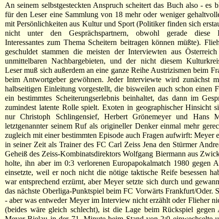
An seinem selbstgesteckten Anspruch scheitert das Buch also - es bl
für den Leser eine Sammlung von 18 mehr oder weniger gehaltvoll
mit Persönlichkeiten aus Kultur und Sport (Politiker finden sich erst
nicht unter den Gesprächspartnern, obwohl gerade diese B
Interessantes zum Thema Scheitern beitragen können müßte). Flie
geschuldet stammen die meisten der Interviewten aus Österreich
unmittelbaren Nachbargebieten, und der nicht diesem Kulturkrei
Leser muß sich außerdem an eine ganze Reihe Austrizismen beim Fra
beim Antwortgeber gewöhnen. Jeder Interviewte wird zunächst mi
halbseitigen Einleitung vorgestellt, die bisweilen auch schon einen 
ein bestimmtes Scheiterungserlebnis beinhaltet, das dann im Gesp
zumindest latente Rolle spielt. Exoten in geographischer Hinsicht si
nur Christoph Schlingensief, Herbert Grönemeyer und Hans M
letztgenannter seinem Ruf als origineller Denker einmal mehr gerec
zugleich mit einer bestimmten Episode auch Fragen aufwirft: Meyer er
in seiner Zeit als Trainer des FC Carl Zeiss Jena den Stürmer Andre
Geheiß des Zeiss-Kombinatsdirektors Wolfgang Biermann aus Zwick
holte, ihn aber im 0:3 verlorenen Europapokalmatch 1980 gegen 
einsetzte, weil er noch nicht die nötige taktische Reife besessen h
war entsprechend erzürnt, aber Meyer setzte sich durch und gewan
das nächste Oberliga-Punktspiel beim FC Vorwärts Frankfurt/Oder. S
- aber was entweder Meyer im Interview nicht erzählt oder Flieher nic
(beides wäre gleich schlecht), ist die Lage beim Rückspiel gege
Meyer Bielau in der 71. Minute beim Stand von 2:0 einwechselte u