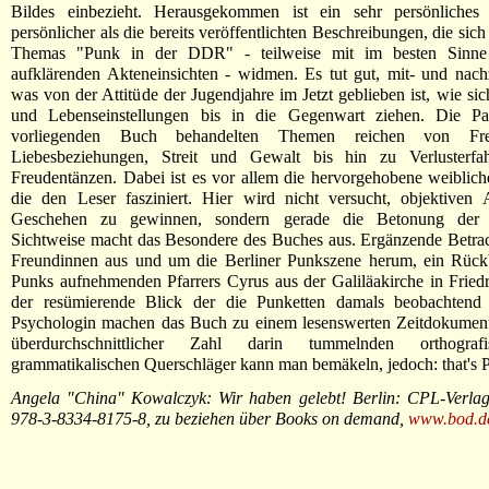
Bildes einbezieht. Herausgekommen ist ein sehr persönliche
persönlicher als die bereits veröffentlichten Beschreibungen, die sich
Themas "Punk in der DDR" - teilweise mit im besten Sinne
aufklärenden Akteneinsichten - widmen. Es tut gut, mit- und nach
was von der Attitüde der Jugendjahre im Jetzt geblieben ist, wie sic
und Lebenseinstellungen bis in die Gegenwart ziehen. Die Pa
vorliegenden Buch behandelten Themen reichen von Freu
Liebesbeziehungen, Streit und Gewalt bis hin zu Verlusterf
Freudentänzen. Dabei ist es vor allem die hervorgehobene weiblich
die den Leser fasziniert. Hier wird nicht versucht, objektiven
Geschehen zu gewinnen, sondern gerade die Betonung der p
Sichtweise macht das Besondere des Buches aus. Ergänzende Betra
Freundinnen aus und um die Berliner Punkszene herum, ein Rückb
Punks aufnehmenden Pfarrers Cyrus aus der Galiläakirche in Fried
der resümierende Blick der die Punketten damals beobachtend 
Psychologin machen das Buch zu einem lesenswerten Zeitdokument.
überdurchschnittlicher Zahl darin tummelnden orthogra
grammatikalischen Querschläger kann man bemäkeln, jedoch: that's P
Angela "China" Kowalczyk: Wir haben gelebt! Berlin: CPL-Verla
978-3-8334-8175-8, zu beziehen über Books on demand,
www.bod.d