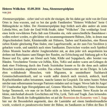
Heiteres Wölkchen 03.09.2016 Jena, Abenteuerspielplatz
von
jmt
Abenteuerspielplatz - sicher sind wir nicht die einzigen, die bis dahin gar nicht von der Exis
Ortes in Jena wussten, und so bot das große Familienfest "Heiteres Wölkchen" beste G
Bildungslücke zu füllen. Der Abenteuerspielplatz liegt freilich auch alles andere als zen
Lobeda-West, am Ende der Emil-Wölk-Straße, daher "Wölkchen". Das weitläufige Area
eines leicht verwilderten Parks lädt zum Erkunden ein, viele unterschiedliche Baumhäuser
wollen erobert werden, es gibt kleine roh zusammengezimmerte Bühnen, Zelte, in denen m
Abgeschiedenheit findet, Kleintierställe mit Hühnern, Tauben und Kaninchen, eine Riesen
sieben Kinder gleichzeitig Platz finden, eine Lagerfeuerstelle, an der zum Fest Stockbrot 
gebacken wurde, und natürlich auch einen Sandkasten. Dazwischen wurden noch Spieltische
Zirkus Momolo brachte allerlei Jonglierzubehör mit, an dem jeder sich ausprobieren ko
drehten mit Rutschautos samt Hänger ihre Runden, zur Erfrischung und Stärkung gab es K
Brause und Eis, später am Abend auch Salat, Klöße und Sojagulasch, alles bereitet von
Händen. Verschiedene Vereine wie JuMäx, Klex, VoKü und andere waren am Gelingen des 
dank einer Förderung durch den Fonds Soziokultur konnte es für die denn auch zahlrei
Besucher kostenlos angeboten werden. Das schöne Sommerwetter tat ein Übriges. In Lob
eben wohlhabende Menschen, viele Migranten, in unmittelbarer Nachbarsch
Gemeinschaftsunterkunft, und so wurde außer deutsch auch russisch, arabisch, kurd
Kopftuchfamilien saßen beisammen, manche kamen ins Gespräch. Ein nettes buntes Neben
möchte man selbsternannte besorgte Patrioten einladen und sie fragen: Wovor habt ihr Angst
DJ Unanbeatbar legte Hörspielplatten auf, Grimms Märchen, Huckleberry Finns Abenteuer,
lustige Tanzmusik, wie man sie im Radio nicht zu hören bekommt. Steve Kuszin las ein
kleine, märchenhaft absurde Geschichten mit Witz, Lyrik, Tiefe und Tragik. Zum krönenden 
Dämse. Zur Musik der Außergalaktischen sei auf die
Rezension des Konzertes vom 5. Augu
hier nur die Besonderheit angemerkt, dass die Lautstärke auf einem familienfreundlich
wurde, wodurch es paradoxerweise hinter der Bühne, im Sandkasten zu Füßen der Bass D