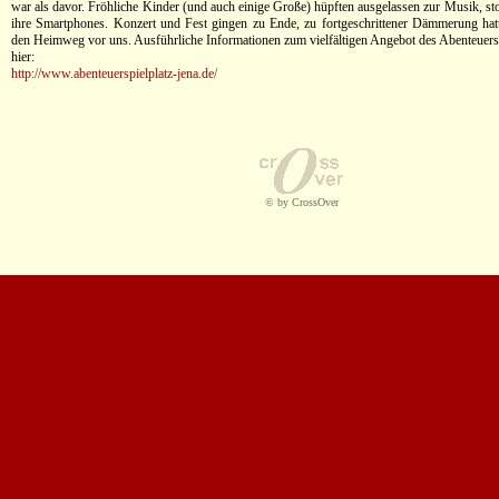
war als davor. Fröhliche Kinder (und auch einige Große) hüpften ausgelassen zur Musik, st
ihre Smartphones. Konzert und Fest gingen zu Ende, zu fortgeschrittener Dämmerung ha
den Heimweg vor uns. Ausführliche Informationen zum vielfältigen Angebot des Abenteuerspi
hier:
http://www.abenteuerspielplatz-jena.de/
© by CrossOver