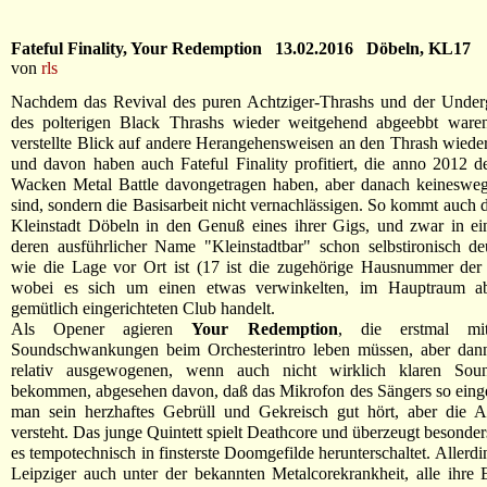
Fateful Finality, Your Redemption 13.02.2016 Döbeln, KL17
von
rls
Nachdem das Revival des puren Achtziger-Thrashs und der Unde
des polterigen Black Thrashs wieder weitgehend abgeebbt ware
verstellte Blick auf andere Herangehensweisen an den Thrash wieder 
und davon haben auch Fateful Finality profitiert, die anno 2012 
Wacken Metal Battle davongetragen haben, aber danach keineswe
sind, sondern die Basisarbeit nicht vernachlässigen. So kommt auch d
Kleinstadt Döbeln in den Genuß eines ihrer Gigs, und zwar in ei
deren ausführlicher Name "Kleinstadtbar" schon selbstironisch de
wie die Lage vor Ort ist (17 ist die zugehörige Hausnummer der R
wobei es sich um einen etwas verwinkelten, im Hauptraum ab
gemütlich eingerichteten Club handelt.
Als Opener agieren
Your Redemption
, die erstmal mi
Soundschwankungen beim Orchesterintro leben müssen, aber dan
relativ ausgewogenen, wenn auch nicht wirklich klaren Sou
bekommen, abgesehen davon, daß das Mikrofon des Sängers so eingest
man sein herzhaftes Gebrüll und Gekreisch gut hört, aber die A
versteht. Das junge Quintett spielt Deathcore und überzeugt besonde
es tempotechnisch in finsterste Doomgefilde herunterschaltet. Allerdi
Leipziger auch unter der bekannten Metalcorekrankheit, alle ihre 