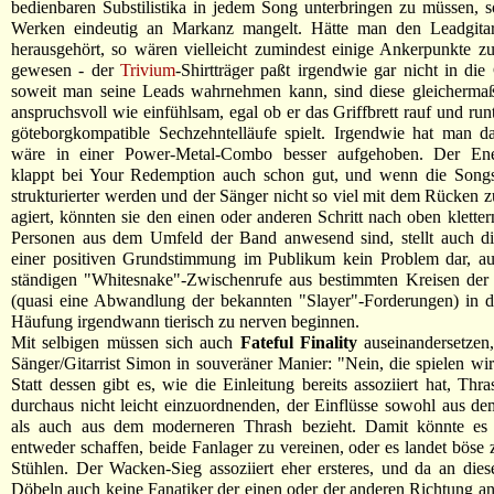
bedienbaren Substilistika in jedem Song unterbringen zu müssen, 
Werken eindeutig an Markanz mangelt. Hätte man den Leadgitarr
herausgehört, so wären vielleicht zumindest einige Ankerpunkte z
gewesen - der
Trivium
-Shirtträger paßt irgendwie gar nicht in di
soweit man seine Leads wahrnehmen kann, sind diese gleichermaß
anspruchsvoll wie einfühlsam, egal ob er das Griffbrett rauf und run
göteborgkompatible Sechzehntelläufe spielt. Irgendwie hat man d
wäre in einer Power-Metal-Combo besser aufgehoben. Der Ener
klappt bei Your Redemption auch schon gut, und wenn die Song
strukturierter werden und der Sänger nicht so viel mit dem Rücken
agiert, könnten sie den einen oder anderen Schritt nach oben kletter
Personen aus dem Umfeld der Band anwesend sind, stellt auch d
einer positiven Grundstimmung im Publikum kein Problem dar, a
ständigen "Whitesnake"-Zwischenrufe aus bestimmten Kreisen de
(quasi eine Abwandlung der bekannten "Slayer"-Forderungen) in d
Häufung irgendwann tierisch zu nerven beginnen.
Mit selbigen müssen sich auch
Fateful Finality
auseinandersetzen,
Sänger/Gitarrist Simon in souveräner Manier: "Nein, die spielen wir
Statt dessen gibt es, wie die Einleitung bereits assoziiert hat, Thr
durchaus nicht leicht einzuordnenden, der Einflüsse sowohl aus de
als auch aus dem moderneren Thrash bezieht. Damit könnte es 
entweder schaffen, beide Fanlager zu vereinen, oder es landet böse
Stühlen. Der Wacken-Sieg assoziiert eher ersteres, und da an di
Döbeln auch keine Fanatiker der einen oder der anderen Richtung a