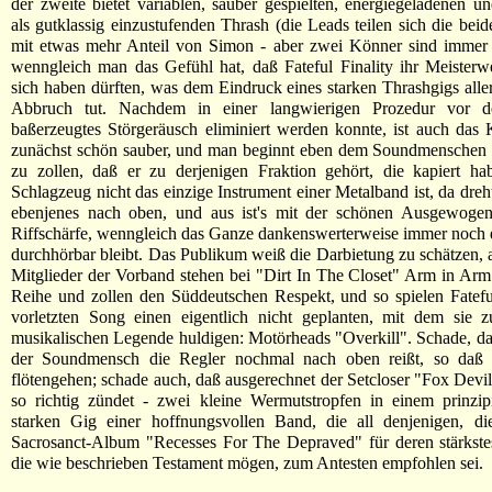
der zweite bietet variablen, sauber gespielten, energiegeladenen u
als gutklassig einzustufenden Thrash (die Leads teilen sich die beid
mit etwas mehr Anteil von Simon - aber zwei Könner sind immer 
wenngleich man das Gefühl hat, daß Fateful Finality ihr Meister
sich haben dürften, was dem Eindruck eines starken Thrashgigs alle
Abbruch tut. Nachdem in einer langwierigen Prozedur vor 
baßerzeugtes Störgeräusch eliminiert werden konnte, ist auch da
zunächst schön sauber, und man beginnt eben dem Soundmenschen s
zu zollen, daß er zu derjenigen Fraktion gehört, die kapiert ha
Schlagzeug nicht das einzige Instrument einer Metalband ist, da dreh
ebenjenes nach oben, und aus ist's mit der schönen Ausgewogen
Riffschärfe, wenngleich das Ganze dankenswerterweise immer noch
durchhörbar bleibt. Das Publikum weiß die Darbietung zu schätzen, a
Mitglieder der Vorband stehen bei "Dirt In The Closet" Arm in Arm 
Reihe und zollen den Süddeutschen Respekt, und so spielen Fateful
vorletzten Song einen eigentlich nicht geplanten, mit dem sie z
musikalischen Legende huldigen: Motörheads "Overkill". Schade, da
der Soundmensch die Regler nochmal nach oben reißt, so daß v
flötengehen; schade auch, daß ausgerechnet der Setcloser "Fox Devil
so richtig zündet - zwei kleine Wermutstropfen in einem prinzip
starken Gig einer hoffnungsvollen Band, die all denjenigen, di
Sacrosanct-Album "Recesses For The Depraved" für deren stärkste
die wie beschrieben Testament mögen, zum Antesten empfohlen sei.