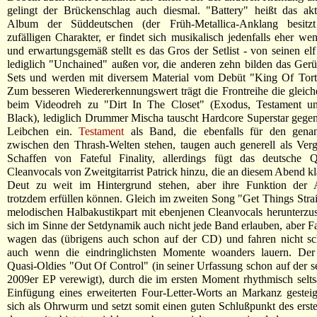
gelingt der Brückenschlag auch diesmal. "Battery" heißt das akt
Album der Süddeutschen (der Früh-Metallica-Anklang besitz
zufälligen Charakter, er findet sich musikalisch jedenfalls eher wen
und erwartungsgemäß stellt es das Gros der Setlist - von seinen elf
lediglich "Unchained" außen vor, die anderen zehn bilden das Gerü
Sets und werden mit diversem Material vom Debüt "King Of Tortu
Zum besseren Wiedererkennungswert trägt die Frontreihe die gleich
beim Videodreh zu "Dirt In The Closet" (Exodus, Testament 
Black), lediglich Drummer Mischa tauscht Hardcore Superstar gegen
Leibchen ein.
Testament
als Band, die ebenfalls für den gena
zwischen den Thrash-Welten stehen, taugen auch generell als Verg
Schaffen von Fateful Finality, allerdings fügt das deutsche Q
Cleanvocals von Zweitgitarrist Patrick hinzu, die an diesem Abend kl
Deut zu weit im Hintergrund stehen, aber ihre Funktion der 
trotzdem erfüllen können. Gleich im zweiten Song "Get Things Strai
melodischen Halbakustikpart mit ebenjenen Cleanvocals herunterzu
sich im Sinne der Setdynamik auch nicht jede Band erlauben, aber Fat
wagen das (übrigens auch schon auf der CD) und fahren nicht sch
auch wenn die eindringlichsten Momente woanders lauern. Der
Quasi-Oldies "Out Of Control" (in seiner Urfassung schon auf der sel
2009er EP verewigt), durch die im ersten Moment rhythmisch selt
Einfügung eines erweiterten Four-Letter-Worts an Markanz gesteig
sich als Ohrwurm und setzt somit einen guten Schlußpunkt des erst