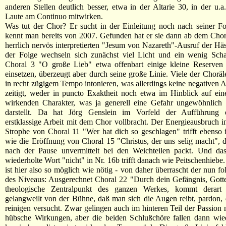
anderen Stellen deutlich besser, etwa in der Altarie 30, in der u
Laute am Continuo mitwirken.
Was tut der Chor? Er sucht in der Einleitung noch nach seiner F
kennt man bereits von 2007. Gefunden hat er sie dann ab dem Cho
herrlich nervös interpretierten "Jesum von Nazareth"-Ausruf der Häs
der Folge wechseln sich zunächst viel Licht und ein wenig Scha
Choral 3 "O große Lieb" etwa offenbart einige kleine Reserven 
einsetzen, überzeugt aber durch seine große Linie. Viele der Choräle
in recht zügigem Tempo intonieren, was allerdings keine negativen
zeitigt, weder in puncto Exaktheit noch etwa im Hinblick auf ein
wirkenden Charakter, was ja generell eine Gefahr ungewöhnlich
darstellt. Da hat Jörg Genslein im Vorfeld der Aufführung of
erstklassige Arbeit mit dem Chor vollbracht. Der Energieausbruch i
Strophe von Choral 11 "Wer hat dich so geschlagen" trifft ebenso
wie die Eröffnung von Choral 15 "Christus, der uns selig macht", 
nach der Pause unvermittelt bei den Weichteilen packt. Und da
wiederholte Wort "nicht" in Nr. 16b trifft danach wie Peitschenhiebe.
ist hier also so möglich wie nötig - von daher überrascht der nun fo
des Niveaus: Ausgerechnet Choral 22 "Durch dein Gefängnis, Gott
theologische Zentralpunkt des ganzen Werkes, kommt derart 
gelangweilt von der Bühne, daß man sich die Augen reibt, pardon,
reinigen versucht. Zwar gelingen auch im hinteren Teil der Passion 
hübsche Wirkungen, aber die beiden Schlußchöre fallen dann wied