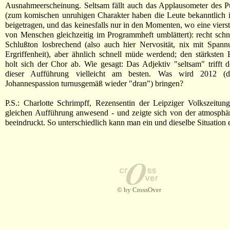
Ausnahmeerscheinung. Seltsam fällt auch das Applausometer des P
(zum komischen unruhigen Charakter haben die Leute bekanntlich i
beigetragen, und das keinesfalls nur in den Momenten, wo eine vierst
von Menschen gleichzeitig im Programmheft umblättert): recht sch
Schlußton losbrechend (also auch hier Nervosität, nix mit Spann
Ergriffenheit), aber ähnlich schnell müde werdend; den stärksten 
holt sich der Chor ab. Wie gesagt: Das Adjektiv "seltsam" trifft 
dieser Aufführung vielleicht am besten. Was wird 2012 (d
Johannespassion turnusgemäß wieder "dran") bringen?
P.S.: Charlotte Schrimpff, Rezensentin der Leipziger Volkszeitun
gleichen Aufführung anwesend - und zeigte sich von der atmosphä
beeindruckt. So unterschiedlich kann man ein und dieselbe Situation 
© by CrossOver