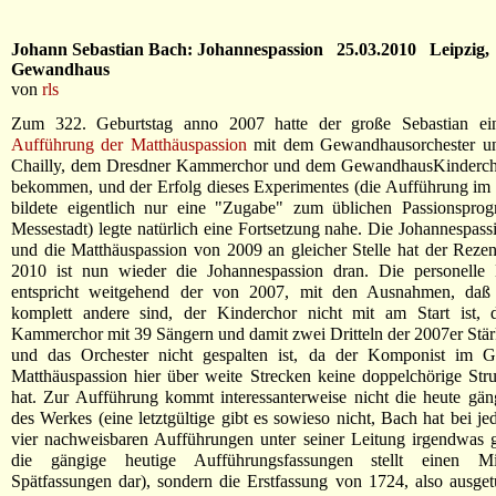
Johann Sebastian Bach: Johannespassion 25.03.2010 Leipzig,
Gewandhaus
von
rls
Zum 322. Geburtstag anno 2007 hatte der große Sebastian e
Aufführung der Matthäuspassion
mit dem Gewandhausorchester un
Chailly, dem Dresdner Kammerchor und dem GewandhausKinderch
bekommen, und der Erfolg dieses Experimentes (die Aufführung i
bildete eigentlich nur eine "Zugabe" zum üblichen Passionspro
Messestadt) legte natürlich eine Fortsetzung nahe. Die Johannespas
und die Matthäuspassion von 2009 an gleicher Stelle hat der Rezen
2010 ist nun wieder die Johannespassion dran. Die personelle K
entspricht weitgehend der von 2007, mit den Ausnahmen, daß 
komplett andere sind, der Kinderchor nicht mit am Start ist, 
Kammerchor mit 39 Sängern und damit zwei Dritteln der 2007er St
und das Orchester nicht gespalten ist, da der Komponist im G
Matthäuspassion hier über weite Strecken keine doppelchörige Stru
hat. Zur Aufführung kommt interessanterweise nicht die heute gä
des Werkes (eine letztgültige gibt es sowieso nicht, Bach hat bei je
vier nachweisbaren Aufführungen unter seiner Leitung irgendwas 
die gängige heutige Aufführungsfassungen stellt einen M
Spätfassungen dar), sondern die Erstfassung von 1724, also ausgetüf