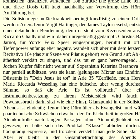
komischen, distanziert wirkenden Ton zurück: Die große Linie fehlt
und diese Dosis Gift trägt nachhaltig zur Verwirrung des Hör
Aufführung bei.
Die Solistenriege mußte krankheitsbedingt kurzfristig zu einem Drit
werden: Arien-Tenor Virgil Hartinger, der James Taylor ersetzt, entzi
einer detaillierten Beurteilung, denn er steht vom Rezensenten aus
Riccardo Chailly und wird daher unregelmäßig gedämpft. Christus-B
Jarnot, für Yorck Felix Speer eingesprungen, berührt mit of
Tiefenpower anfangs eher negativ, wandelt sich aber mit dem letzte
Recitativo 16e (das zur Szene vor Pilatus gehört) von Grund auf: Ab 
ätherisch-verklärt zu singen, und das tut er ganz hervorragend. 
Jochen Kupfer fällt nicht weiter auf, Sopranistin Katerina Beranova 
nur partiell aufblitzen, was sie kann (gelungene Mixtur aus Eindrin
Düsternis in "Dein Jesus ist tot" in Arie 35 "Zerfließe, mein Herze
Maria Riccarda Wesseling hat eine hübsche, aber wenig durchse
Stimme, so daß die Arie "Es ist vollbracht" über ein
Instrumentenbesetzung zu ihrem Meisterstück wird (auc
Powerausbruch darin sitzt wie eine Eins). Glanzpunkt in der Soliste
Abends ist eindeutig Tenor Jörg Dürmüller als Evangelist, und wä
paar technische Schwächen etwa bei der Treffsicherheit in großen H
Atemkontrolle nach langen Passagen ohne Atemmöglichkeit zu 
gewesen, er hätte sich das Prädikat "Klasse" abholen dürfen:
hochgradig expressiv, und trotzdem versteht man jede Silbe klar 
Aber er bleibt in der Gesamtbetrachtung des Abends l