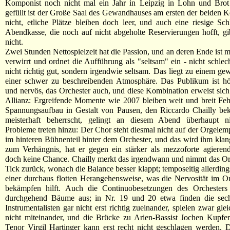
Komponist noch nicht mal ein Jahr in Leipzig in Lohn und Brot
gefüllt ist der Große Saal des Gewandhauses am ersten der beiden 
nicht, etliche Plätze bleiben doch leer, und auch eine riesige Sc
Abendkasse, die noch auf nicht abgeholte Reservierungen hofft, gi
nicht.
Zwei Stunden Nettospielzeit hat die Passion, und an deren Ende ist 
verwirrt und ordnet die Aufführung als "seltsam" ein - nicht schlec
nicht richtig gut, sondern irgendwie seltsam. Das liegt zu einem gew
einer schwer zu beschreibenden Atmosphäre. Das Publikum ist hö
und nervös, das Orchester auch, und diese Kombination erweist sich 
Allianz: Ergreifende Momente wie 2007 bleiben weit und breit Feh
Spannungsaufbau in Gestalt von Pausen, den Riccardo Chailly be
meisterhaft beherrscht, gelingt an diesem Abend überhaupt n
Probleme treten hinzu: Der Chor steht diesmal nicht auf der Orgelem
im hinteren Bühnenteil hinter dem Orchester, und das wird ihm klan
zum Verhängnis, hat er gegen ein stärker als mezzoforte agieren
doch keine Chance. Chailly merkt das irgendwann und nimmt das Or
Tick zurück, wonach die Balance besser klappt; temposeitig allerdings
einer durchaus flotten Herangehensweise, was die Nervosität im Or
bekämpfen hilft. Auch die Continuobesetzungen des Orchesters 
durchgehend Bäume aus; in Nr. 19 und 20 etwa finden die sechs
Instrumentalisten gar nicht erst richtig zueinander, spielen zwar glei
nicht miteinander, und die Brücke zu Arien-Bassist Jochen Kupfe
Tenor Virgil Hartinger kann erst recht nicht geschlagen werden. 