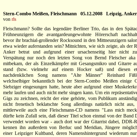
Stern-Combo Meißen, Fleischmann 05.12.2008 Leipzig, Anker
von
rls
Fleischmann? Sollte das legendäre Berliner Trio, das in den Späta
Frühneunzigern die avantgardeungewohnte Hörerschaft nachhalti
bevor ihr brachial-grollender Rocksound in den Mittneunzigern salo
etwa wieder auferstanden sein? Mitnichten, wie sich zeigte, als der 
Anker betrat und aufgrund einer ursachenseitig hier nicht zu
Verspätung nur noch den letzten Song von Bernd Fleischer aka
mitbekam, der als Einzelkämpfer mit Gesangsmikro und Gitarre a
stand (bzw. vielmehr auf einem Hocker saß) und diesen et
nachdenklichen Song namens "Alte Männer" Reinhard Fißl
welchselbiger bekanntlich bei der Stern-Combo Meißen einige G
Siebziger eingesungen hatte, heute aber aufgrund einer Muskelerk
mehr laufen und auch nicht mehr singen kann. Um ein repräsentative
Gigs zu zeichnen, reicht der eine gehörte, vom Publikum anständi
nicht frenetisch beklatschte Song allerdings natürlich nicht aus,
mittlerweile auch eine Fleischmann-CD namens "Lass mich meck
dürfte kein Zufall sein, daß dieser Titel schon einmal von der Band
verwendet worden war - auch dort war der Gitarrist dabei, DDR-R
kennen ihn außerdem von Berluc und Meridian, Jüngere möglic
einer Leipziger Kultband, deren Namenshintergrund wiederum nur