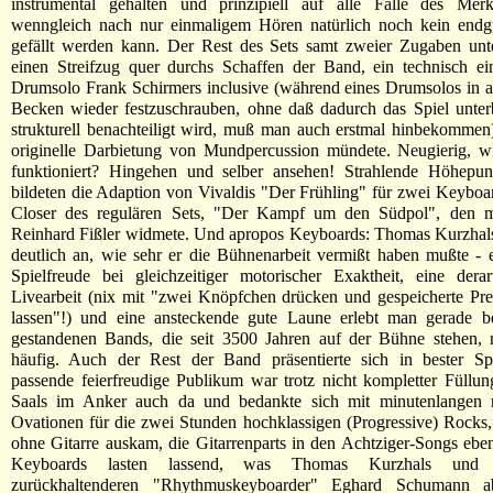
instrumental gehalten und prinzipiell auf alle Fälle des Mer
wenngleich nach nur einmaligem Hören natürlich noch kein endgül
gefällt werden kann. Der Rest des Sets samt zweier Zugaben un
einen Streifzug quer durchs Schaffen der Band, ein technisch ei
Drumsolo Frank Schirmers inclusive (während eines Drumsolos in a
Becken wieder festzuschrauben, ohne daß dadurch das Spiel unter
strukturell benachteiligt wird, muß man auch erstmal hinbekommen)
originelle Darbietung von Mundpercussion mündete. Neugierig, w
funktioniert? Hingehen und selber ansehen! Strahlende Höhepun
bildeten die Adaption von Vivaldis "Der Frühling" für zwei Keyboa
Closer des regulären Sets, "Der Kampf um den Südpol", den m
Reinhard Fißler widmete. Und apropos Keyboards: Thomas Kurzhal
deutlich an, wie sehr er die Bühnenarbeit vermißt haben mußte - e
Spielfreude bei gleichzeitiger motorischer Exaktheit, eine derar
Livearbeit (nix mit "zwei Knöpfchen drücken und gespeicherte Pre
lassen"!) und eine ansteckende gute Laune erlebt man gerade bei
gestandenen Bands, die seit 3500 Jahren auf der Bühne stehen, n
häufig. Auch der Rest der Band präsentierte sich in bester Spi
passende feierfreudige Publikum war trotz nicht kompletter Füllu
Saals im Anker auch da und bedankte sich mit minutenlangen 
Ovationen für die zwei Stunden hochklassigen (Progressive) Rocks,
ohne Gitarre auskam, die Gitarrenparts in den Achtziger-Songs eben
Keyboards lasten lassend, was Thomas Kurzhals und
zurückhaltenderen "Rhythmuskeyboarder" Eghard Schumann a