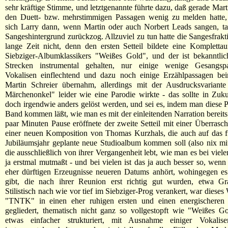
sehr kräftige Stimme, und letztgenannte führte dazu, daß gerade Mart
den Duett- bzw. mehrstimmigen Passagen wenig zu melden hatte
sich Larry dann, wenn Martin oder auch Norbert Leads sangen, ta
Sangeshintergrund zurückzog. Allzuviel zu tun hatte die Sangesfrakti
lange Zeit nicht, denn den ersten Setteil bildete eine Kompletta
Siebziger-Albumklassikers "Weißes Gold", und der ist bekanntlic
Strecken instrumental gehalten, nur einige wenige Gesangsp
Vokalisen einflechtend und dazu noch einige Erzählpassagen bein
Martin Schreier übernahm, allerdings mit der Ausdrucksvariante 
Märchenonkel" leider wie eine Parodie wirkte - das sollte in Zukun
doch irgendwie anders gelöst werden, und sei es, indem man diese
Band kommen läßt, wie man es mit der einleitenden Narration bereits 
paar Minuten Pause eröffnete der zweite Setteil mit einer Überrasc
einer neuen Komposition von Thomas Kurzhals, die auch auf das f
Jubiläumsjahr geplante neue Studioalbum kommen soll (also nix mi
die ausschließlich von ihrer Vergangenheit lebt, wie man es bei vie
ja erstmal mutmaßt - und bei vielen ist das ja auch besser so, wenn
eher dürftigen Erzeugnisse neueren Datums anhört, wohingegen es
gibt, die nach ihrer Reunion erst richtig gut wurden, etwa Gr
Stilistisch nach wie vor tief im Siebziger-Prog verankert, war diese
"TNTK" in einen eher ruhigen ersten und einen energischeren 
gegliedert, thematisch nicht ganz so vollgestopft wie "Weißes G
etwas einfacher strukturiert, mit Ausnahme einiger Vokalis