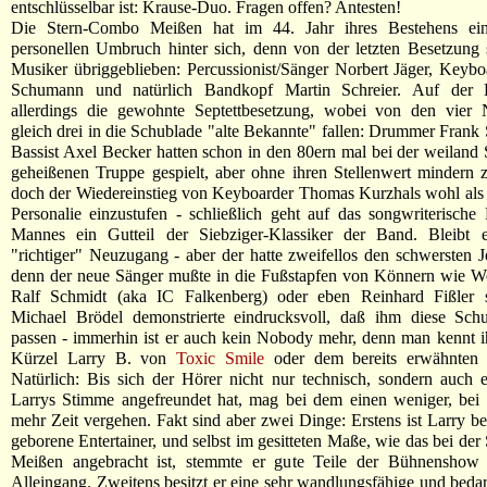
entschlüsselbar ist: Krause-Duo. Fragen offen? Antesten!
Die Stern-Combo Meißen hat im 44. Jahr ihres Bestehens ein
personellen Umbruch hinter sich, denn von der letzten Besetzung 
Musiker übriggeblieben: Percussionist/Sänger Norbert Jäger, Keyb
Schumann und natürlich Bandkopf Martin Schreier. Auf der 
allerdings die gewohnte Septettbesetzung, wobei von den vier
gleich drei in die Schublade "alte Bekannte" fallen: Drummer Frank
Bassist Axel Becker hatten schon in den 80ern mal bei der weiland
geheißenen Truppe gespielt, aber ohne ihren Stellenwert mindern z
doch der Wiedereinstieg von Keyboarder Thomas Kurzhals wohl als
Personalie einzustufen - schließlich geht auf das songwriterische
Mannes ein Gutteil der Siebziger-Klassiker der Band. Bleibt 
"richtiger" Neuzugang - aber der hatte zweifellos den schwersten J
denn der neue Sänger mußte in die Fußstapfen von Könnern wie We
Ralf Schmidt (aka IC Falkenberg) oder eben Reinhard Fißler 
Michael Brödel demonstrierte eindrucksvoll, daß ihm diese Sch
passen - immerhin ist er auch kein Nobody mehr, denn man kennt 
Kürzel Larry B. von
Toxic Smile
oder dem bereits erwähnten 
Natürlich: Bis sich der Hörer nicht nur technisch, sondern auch 
Larrys Stimme angefreundet hat, mag bei dem einen weniger, bei
mehr Zeit vergehen. Fakt sind aber zwei Dinge: Erstens ist Larry be
geborene Entertainer, und selbst im gesitteten Maße, wie das bei de
Meißen angebracht ist, stemmte er gute Teile der Bühnenshow 
Alleingang. Zweitens besitzt er eine sehr wandlungsfähige und beda