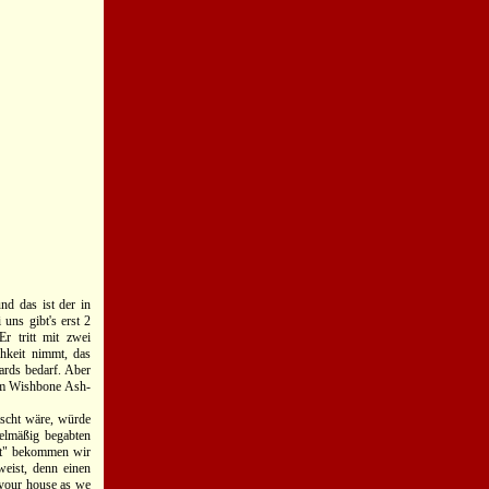
nd das ist der in
ns gibt's erst 2
r tritt mit zwei
hkeit nimmt, das
ards bedarf. Aber
om Wishbone Ash-
tscht wäre, würde
elmäßig begabten
ght" bekommen wir
weist, denn einen
 your house as we