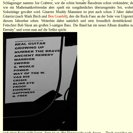
Schlagzeuger namens Joe Crabtree, wie die schön bemalte Bassdrum schon verkündete; d
wie ein Mathematikreferendar aber spielt ein songdienliches überzeugendes Set, wobe
Soloeinlage gewährt wird. Gitarrist Muddy Manninen ist jetzt auch schon 3 Jahre dabei,
Gitarrist (nach Mark Birch und
Ben Granfelt
), den die Rock-Fans an der Seite von Urgeste
diesem Jahrzehnt sehen. Weiterhin dabei natürlich und stets freundlich dreinblickend
Fetischist Bob Skeat am großen 5-saitigen Bass. Die Band hat ein neues Album draußen
Eternity" und wenn man auf die Setlist spickt