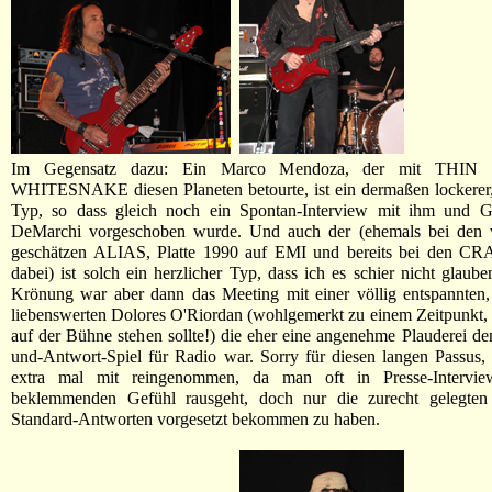
Im Gegensatz dazu: Ein Marco Mendoza, der mit THIN
WHITESNAKE diesen Planeten betourte, ist ein dermaßen lockerer,
Typ, so dass gleich noch ein Spontan-Interview mit ihm und Git
DeMarchi vorgeschoben wurde. Und auch der (ehemals bei den 
geschätzen ALIAS, Platte 1990 auf EMI und bereits bei den 
dabei) ist solch ein herzlicher Typ, dass ich es schier nicht glaube
Krönung war aber dann das Meeting mit einer völlig entspannten,
liebenswerten Dolores O'Riordan (wohlgemerkt zu einem Zeitpunkt, al
auf der Bühne stehen sollte!) die eher eine angenehme Plauderei de
und-Antwort-Spiel für Radio war. Sorry für diesen langen Passus,
extra mal mit reingenommen, da man oft in Presse-Intervi
beklemmenden Gefühl rausgeht, doch nur die zurecht gelegten
Standard-Antworten vorgesetzt bekommen zu haben.