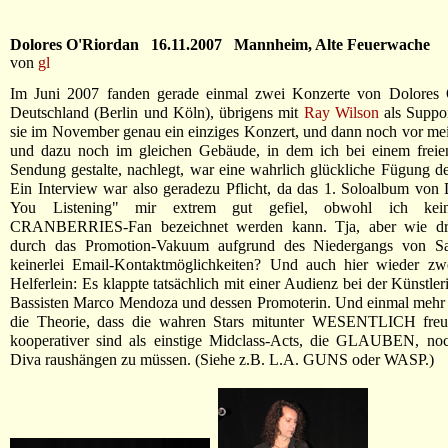
Dolores O'Riordan 16.11.2007 Mannheim, Alte Feuerwache
von
gl
Im Juni 2007 fanden gerade einmal zwei Konzerte von Dolores 
Deutschland (Berlin und Köln), übrigens mit
Ray Wilson
als Suppor
sie im November genau ein einziges Konzert, und dann noch vor me
und dazu noch im gleichen Gebäude, in dem ich bei einem freie
Sendung gestalte, nachlegt, war eine wahrlich glückliche Fügung de
Ein Interview war also geradezu Pflicht, da das 1. Soloalbum von
You Listening" mir extrem gut gefiel, obwohl ich kei
CRANBERRIES-Fan bezeichnet werden kann. Tja, aber wie d
durch das Promotion-Vakuum aufgrund des Niedergangs von Sa
keinerlei Email-Kontaktmöglichkeiten? Und auch hier wieder zwe
Helferlein: Es klappte tatsächlich mit einer Audienz bei der Künstler
Bassisten Marco Mendoza und dessen Promoterin. Und einmal mehr b
die Theorie, dass die wahren Stars mitunter WESENTLICH freu
kooperativer sind als einstige Midclass-Acts, die GLAUBEN, no
Diva raushängen zu müssen. (Siehe z.B. L.A. GUNS oder WASP.)