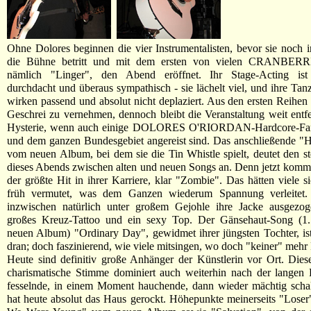
Ohne Dolores beginnen die vier Instrumentalisten, bevor sie noch i
die Bühne betritt und mit dem ersten von vielen CRANBERRI
nämlich "Linger", den Abend eröffnet. Ihr Stage-Acting ist s
durchdacht und überaus sympathisch - sie lächelt viel, und ihre T
wirken passend und absolut nicht deplaziert. Aus den ersten Reihen i
Geschrei zu vernehmen, dennoch bleibt die Veranstaltung weit entf
Hysterie, wenn auch einige DOLORES O'RIORDAN-Hardcore-Fans
und dem ganzen Bundesgebiet angereist sind. Das anschließende "
vom neuen Album, bei dem sie die Tin Whistle spielt, deutet den s
dieses Abends zwischen alten und neuen Songs an. Denn jetzt kommt 
der größte Hit in ihrer Karriere, klar "Zombie". Das hätten viele si
früh vermutet, was dem Ganzen wiederum Spannung verleitet.
inzwischen natürlich unter großem Gejohle ihre Jacke ausgezoge
großes Kreuz-Tattoo und ein sexy Top. Der Gänsehaut-Song (1
neuen Album) "Ordinary Day", gewidmet ihrer jüngsten Tochter, ist
dran; doch faszinierend, wie viele mitsingen, wo doch "keiner" mehr 
Heute sind definitiv große Anhänger der Künstlerin vor Ort. Diese
charismatische Stimme dominiert auch weiterhin nach der langen 
fesselnde, in einem Moment hauchende, dann wieder mächtig scha
hat heute absolut das Haus gerockt. Höhepunkte meinerseits "Los