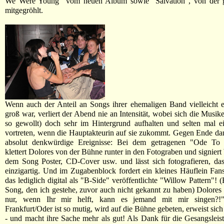
We Were Young" vom neuen Album sowie "Salvation", von der 
mitgegröhlt.
Wenn auch der Anteil an Songs ihrer ehemaligen Band vielleicht 
groß war, verliert der Abend nie an Intensität, wobei sich die Musik
so gewollt) doch sehr im Hintergrund aufhalten und selten mal ei
vortreten, wenn die Hauptakteurin auf sie zukommt. Gegen Ende d
absolut denkwürdige Ereignisse: Bei dem getragenen "Ode To
klettert Dolores von der Bühne runter in den Fotograben und sig
dem Song Poster, CD-Cover usw. und lässt sich fotografieren, das
einzigartig. Und im Zugabenblock fordert ein kleines Häuflein Fans
das lediglich digital als "B-Side" veröffentlichte "Willow Pattern"!
Song, den ich gestehe, zuvor auch nicht gekannt zu haben) Dolores
nur, wenn Ihr mir helft, kann es jemand mit mir singen?!"
Frankfurt/Oder ist so mutig, wird auf die Bühne gebeten, erweist sich 
- und macht ihre Sache mehr als gut! Als Dank für die Gesangsleis