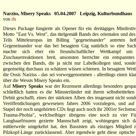
Narziss, Misery Speaks 05.04.2007 Leipzig, Kulturbundhaus
von
rls
Dieses Package fungierte als Opener für ein dreitägiges Minifesti
Motto "East Vs. West", das titelgemäß Bands des orientalen und des
Teils Mitteleuropas im Billing "gegeneinander" antreten li
Gegeneinander war das bei besagtem Gig natürlich so eine Sach
machte sich eher ein freundschaftlicher Wettkampf um
Zuschauerreaktionen breit, ansonsten herrschte ein entspanntes
zwischen den Bands, die ja nicht nur Labelkollegen sind, sonde
gegenseitig durchaus zu schätzen wissen schienen. In besagtem Wet
die Ossis Narziss - das sei vorweggenommen - allerdings einen kla
über die Wessis Misery Speaks ein.
Auf
Misery Speaks
war der Rezensent allerdings besonders gespa
schließlich hatten es die Münsterländer mit ihrem selbstbetitelten
Debüt geschafft, eines der stärksten Alben des insgesamt nicht sond
Veröffentlichungen gewesenen Jahres 2006 vorzulegen, und au
Stapel der noch ungehörten CDs liegt auch noch ihr 2001er Sechstra
Trauma-Phobia", welchselbiger übrigens eine noch zu vier Fü
Langhaarfrisuren gezierte Mannschaft zeigt, wohingegen sich da
mittlerweile umgekehrt hat, den Bassisten als einziges Mitglied 
Pilzkopf-Länge zurücklassend. Aber irgendwie geht diese optisch