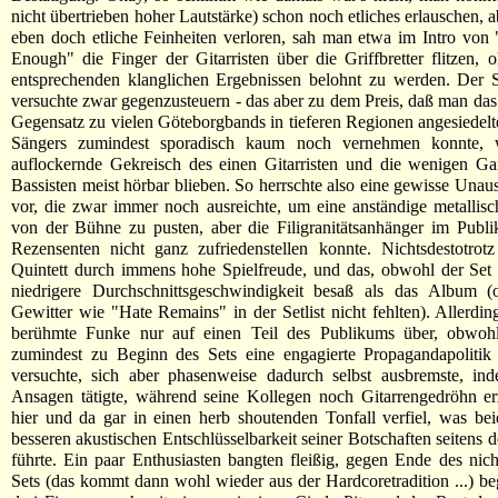
nicht übertrieben hoher Lautstärke) schon noch etliches erlauschen, 
eben doch etliche Feinheiten verloren, sah man etwa im Intro vo
Enough" die Finger der Gitarristen über die Griffbretter flitzen, 
entsprechenden klanglichen Ergebnissen belohnt zu werden. Der
versuchte zwar gegenzusteuern - das aber zu dem Preis, daß man das 
Gegensatz zu vielen Göteborgbands in tieferen Regionen angesiedelt
Sängers zumindest sporadisch kaum noch vernehmen konnte, 
auflockernde Gekreisch des einen Gitarristen und die wenigen Ga
Bassisten meist hörbar blieben. So herrschte also eine gewisse Una
vor, die zwar immer noch ausreichte, um eine anständige metalli
von der Bühne zu pusten, aber die Filigranitätsanhänger im Publ
Rezensenten nicht ganz zufriedenstellen konnte. Nichtsdestotrot
Quintett durch immens hohe Spielfreude, und das, obwohl der Set 
niedrigere Durchschnittsgeschwindigkeit besaß als das Album 
Gewitter wie "Hate Remains" in der Setlist nicht fehlten). Allerdin
berühmte Funke nur auf einen Teil des Publikums über, obwoh
zumindest zu Beginn des Sets eine engagierte Propagandapolitik 
versuchte, sich aber phasenweise dadurch selbst ausbremste, ind
Ansagen tätigte, während seine Kollegen noch Gitarrengedröhn er
hier und da gar in einen herb shoutenden Tonfall verfiel, was bei
besseren akustischen Entschlüsselbarkeit seiner Botschaften seitens 
führte. Ein paar Enthusiasten bangten fleißig, gegen Ende des nich
Sets (das kommt dann wohl wieder aus der Hardcoretradition ...) b