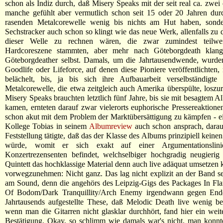
schon als Indiz durch, daß Misery Speaks mit der seit real ca. zwei 
manche gefühlt aber vermutlich schon seit 15 oder 20 Jahren dur
rasenden Metalcorewelle wenig bis nichts am Hut haben, sonder
Sechstracker auch schon so klingt wie das neue Werk, allenfalls zu 
dieser Welle zu rechnen wären, die zwar zumindest teilwe
Hardcoreszene stammten, aber mehr nach Göteborgdeath klang
Göteborgdeather selbst. Damals, um die Jahrtausendwende, wurde
Goodlife oder Lifeforce, auf denen diese Pioniere veröffentlichten,
belächelt, bis, ja bis sich ihre Aufbauarbeit verselbständigte
Metalcorewelle, die etwa zeitgleich auch Amerika überspülte, loszu
Misery Speaks brauchten letztlich fünf Jahre, bis sie mit besagtem A
kamen, ernteten darauf zwar vielerorts euphorische Pressereaktionen
schon akut mit dem Problem der Marktübersättigung zu kämpfen - e
Kollege Tobias in seinem
Albumreview
auch schon ansprach, darau
Feststellung tätigte, daß das der Klasse des Albums prinzipiell kein
würde, womit er sich exakt auf einer Argumentationsli
Konzertrezensenten befindet, welchselbiger hochgradig neugierig
Quintett das hochklassige Material denn auch live adäquat umsetzen
vorwegzunehmen: Nicht ganz. Das lag nicht explizit an der Band se
am Sound, denn die angehörs des Leipzig-Gigs des Packages In Fl
Of Bodom/Dark Tranquillity/Arch Enemy irgendwann gegen Ende
Jahrtausends aufgestellte These, daß Melodic Death live wenig be
wenn man die Gitarren nicht glasklar durchhört, fand hier ein weit
Bestätigung. Okay, so schlimm wie damals war's nicht, man konnt