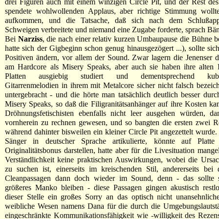
drei Figuren auch mit einem winzigen Circle Pit, und der Rest de
spendete wohlwollenden Applaus, aber richtige Stimmung wollte 
aufkommen, und die Tatsache, daß sich nach dem Schlußappl
Schweigen verbreitete und niemand eine Zugabe forderte, sprach Bä
Bei
Narziss
, die nach einer relativ kurzen Umbaupause die Bühne be
hatte sich der Gigbeginn schon genug hinausgezögert ...), sollte sic
Positiven ändern, vor allem der Sound. Zwar lagern die Jenenser d
am Hardcore als Misery Speaks, aber auch sie haben ihre alten 
Platten ausgiebig studiert und dementsprechend kubik
Gitarrenmelodien in ihrem mit Metalcore sicher nicht falsch bezei
untergebracht - und die hörte man tatsächlich deutlich besser durc
Misery Speaks, so daß die Filigranitätsanhänger auf ihre Kosten k
Dröhnungsfetischisten ebenfalls nicht leer ausgehen würden, d
vornherein zu rechnen gewesen, und so bangten die ersten zwei Re
während dahinter bisweilen ein kleiner Circle Pit angezettelt wurde.
Sänger in deutscher Sprache artikulierte, könnte auf Platt
Originalitätsbonus darstellen, hatte aber für die Livesituation mange
Verständlichkeit keine praktischen Auswirkungen, wobei die Ursa
zu suchen ist, einerseits im kreischenden Stil, andererseits be
Cleanpassagen dann doch wieder im Sound, denn - das sollte s
größeres Manko bleiben - diese Passagen gingen akustisch restlo
dieser Stelle ein großes Sorry an das optisch nicht unansehnlich
weibliche Wesen namens Dana für die durch die Umgebungslautstä
eingeschränkte Kommunikationsfähigkeit wie -willigkeit des Rezen