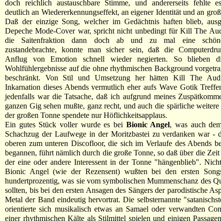
doch reichlich austauschbare Stimme, und andererseits fehlte 
deutlich an Wiedererkennungseffekt, an eigener Identität und an gro
Daß der einzige Song, welcher im Gedächtnis haften blieb, ausg
Depeche Mode-Cover war, spricht nicht unbedingt für Kill The Au
die Saitenfraktion dann doch ab und zu mal eine schö
zustandebrachte, konnte man sicher sein, daß die Computerdru
Anflug von Emotion schnell wieder negierten. So blieben di
Wohlfühlergebnisse auf die ohne rhythmischen Background vorgetr
beschränkt. Von Stil und Umsetzung her hätten Kill The Aud
Inkarnation dieses Abends vermutlich eher aufs Wave Gotik Treffe
jedenfalls war die Tatsache, daß ich aufgrund meines Zuspätkomm
ganzen Gig sehen mußte, ganz recht, und auch die spärliche weiter
der großen Tonne spendete nur Höflichkeitsapplaus.
Ein gutes Stück voller wurde es bei
Bionic Angel
, was auch dem
Schachzug der Laufwege in der Moritzbastei zu verdanken war -
oberen zum unteren Discofloor, die sich im Verlaufe des Abends be
begannen, führt nämlich durch die große Tonne, so daß über die Zei
der eine oder andere Interessent in der Tonne "hängenblieb". Nic
Bionic Angel (wie der Rezensent) wußten bei den ersten Song
hundertprozentig, was sie vom symbolischen Mummenschanz des Qui
sollten, bis bei den ersten Ansagen des Sängers der parodistische As
Metal der Band eindeutig hervortrat. Die selbsternannte "satanisch
orientierte sich musikalisch etwas an Samael oder verwandten Co
einer rhythmischen Kälte als Stilmittel spielen und einigen Passage