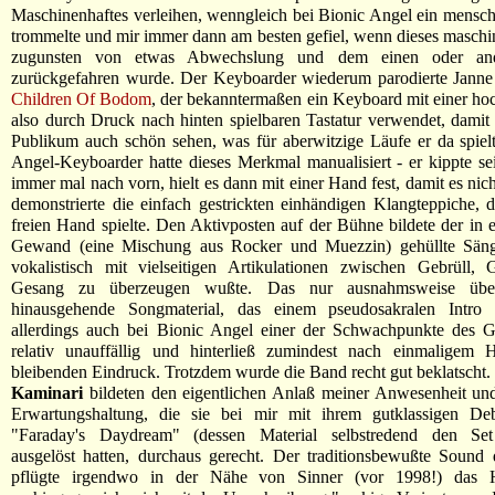
Maschinenhaftes verleihen, wenngleich bei Bionic Angel ein mensc
trommelte und mir immer dann am besten gefiel, wenn dieses maschi
zugunsten von etwas Abwechslung und dem einen oder an
zurückgefahren wurde. Der Keyboarder wiederum parodierte Jann
Children Of Bodom
, der bekanntermaßen ein Keyboard mit einer ho
also durch Druck nach hinten spielbaren Tastatur verwendet, damit
Publikum auch schön sehen, was für aberwitzige Läufe er da spiel
Angel-Keyboarder hatte dieses Merkmal manualisiert - er kippte se
immer mal nach vorn, hielt es dann mit einer Hand fest, damit es nic
demonstrierte die einfach gestrickten einhändigen Klangteppiche, d
freien Hand spielte. Den Aktivposten auf der Bühne bildete der in ei
Gewand (eine Mischung aus Rocker und Muezzin) gehüllte Säng
vokalistisch mit vielseitigen Artikulationen zwischen Gebrüll, 
Gesang zu überzeugen wußte. Das nur ausnahmsweise üb
hinausgehende Songmaterial, das einem pseudosakralen Intro f
allerdings auch bei Bionic Angel einer der Schwachpunkte des G
relativ unauffällig und hinterließ zumindest nach einmaligem 
bleibenden Eindruck. Trotzdem wurde die Band recht gut beklatscht.
Kaminari
bildeten den eigentlichen Anlaß meiner Anwesenheit un
Erwartungshaltung, die sie bei mir mit ihrem gutklassigen Deb
"Faraday's Daydream" (dessen Material selbstredend den Set
ausgelöst hatten, durchaus gerecht. Der traditionsbewußte Sound 
pflügte irgendwo in der Nähe von Sinner (vor 1998!) das Ha