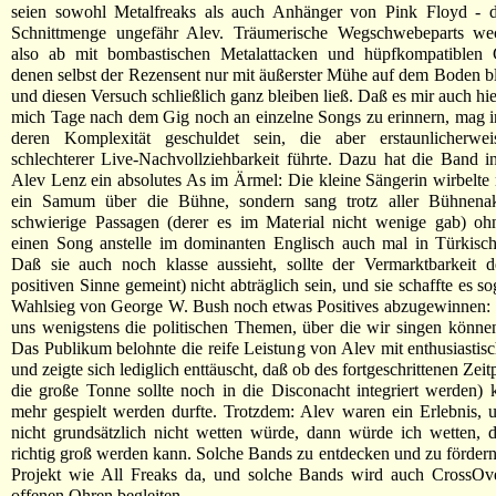
seien sowohl Metalfreaks als auch Anhänger von Pink Floyd - da
Schnittmenge ungefähr Alev. Träumerische Wegschwebeparts wec
also ab mit bombastischen Metalattacken und hüpfkompatiblen 
denen selbst der Rezensent nur mit äußerster Mühe auf dem Boden b
und diesen Versuch schließlich ganz bleiben ließ. Daß es mir auch hie
mich Tage nach dem Gig noch an einzelne Songs zu erinnern, mag i
deren Komplexität geschuldet sein, die aber erstaunlicherwe
schlechterer Live-Nachvollziehbarkeit führte. Dazu hat die Band i
Alev Lenz ein absolutes As im Ärmel: Die kleine Sängerin wirbelte 
ein Samum über die Bühne, sondern sang trotz aller Bühnenakti
schwierige Passagen (derer es im Material nicht wenige gab) oh
einen Song anstelle im dominanten Englisch auch mal in Türkisch
Daß sie auch noch klasse aussieht, sollte der Vermarktbarkeit 
positiven Sinne gemeint) nicht abträglich sein, und sie schaffte es 
Wahlsieg von George W. Bush noch etwas Positives abzugewinnen:
uns wenigstens die politischen Themen, über die wir singen können
Das Publikum belohnte die reife Leistung von Alev mit enthusiasti
und zeigte sich lediglich enttäuscht, daß ob des fortgeschrittenen Zei
die große Tonne sollte noch in die Disconacht integriert werden)
mehr gespielt werden durfte. Trotzdem: Alev waren ein Erlebnis,
nicht grundsätzlich nicht wetten würde, dann würde ich wetten, 
richtig groß werden kann. Solche Bands zu entdecken und zu fördern, 
Projekt wie All Freaks da, und solche Bands wird auch CrossOve
offenen Ohren begleiten.