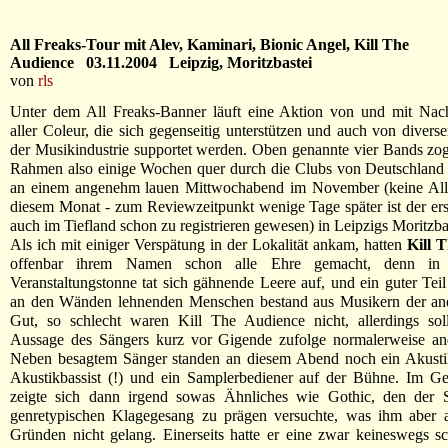
All Freaks-Tour mit Alev, Kaminari, Bionic Angel, Kill The
Audience 03.11.2004 Leipzig, Moritzbastei
von
rls
Unter dem All Freaks-Banner läuft eine Aktion von und mit Na
aller Coleur, die sich gegenseitig unterstützen und auch von diverse
der Musikindustrie supportet werden. Oben genannte vier Bands zo
Rahmen also einige Wochen quer durch die Clubs von Deutschland
an einem angenehm lauen Mittwochabend im November (keine Alltä
diesem Monat - zum Reviewzeitpunkt wenige Tage später ist der ers
auch im Tiefland schon zu registrieren gewesen) in Leipzigs Moritzbas
Als ich mit einiger Verspätung in der Lokalität ankam, hatten
Kill 
offenbar ihrem Namen schon alle Ehre gemacht, denn in
Veranstaltungstonne tat sich gähnende Leere auf, und ein guter Tei
an den Wänden lehnenden Menschen bestand aus Musikern der an
Gut, so schlecht waren Kill The Audience nicht, allerdings soll
Aussage des Sängers kurz vor Gigende zufolge normalerweise and
Neben besagtem Sänger standen an diesem Abend noch ein Akustikg
Akustikbassist (!) und ein Samplerbediener auf der Bühne. Im Ge
zeigte sich dann irgend sowas Ähnliches wie Gothic, den der 
genretypischen Klagegesang zu prägen versuchte, was ihm aber 
Gründen nicht gelang. Einerseits hatte er eine zwar keineswegs sc