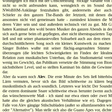
wohingegen ich mich mit der Umschreibung "rockige Variante von 
nicht so recht anfreunden kann, wenngleich es im Sound dur
NWoBHM-Anklänge festzuhalten gibt, andererseits aber auch 
Schieler zu den ganzen The-Bands der Jetztzeit, mit denen d
ansonsten nicht viel gemeinsam hatte - zumindest könnten die Mi
deren Väter sein und sind außerdem technisch viel zu gut. Mit Gi
hatten Kaminari den wohl besten Musiker des ganzen Abends in de
sich auch gerne beim oft gepflegten, aber nicht überstrapazierten Ta
ließ und mit seiner phantasievollen Soloarbeit auch aus dem einen
durchschnittlicheren Song noch ein kleines Kunstwerk zu machen 
Sänger Bobbes wußte mit seiner flächig-angerauhten Stimme 
überzeugen (die leichten Schwierigkeiten im Finden der Idealmel
Relation zum musikalischen Unterbau, die das Studiomaterial verriet
wenig ins Gewicht), das Publikum versetzte die Stimmung von Bion
nächsthöhere Level, und so stellten Kaminari bis dahin die Gewinn
dar.
Aber da waren noch
Alev
. Die erste Minute des Sets ließ bitterbös
Lärm vermuten, bevor sich das Bild schrittweise zu klären be
musikstilistisch als auch soundlich. Letzteres war leicht: Der Sound
die extrem dominante Snare schrittweise etwas herunter (wenn auch 
das wünschenswerte Maß - ich stand nur etwa einen oder zwei Me
hatte also die gleichen akustischen Verhältnisse wie er). Dagege
Falle von Alev gängige Stilschubladen (außer so allumfassenden wi
oder "Alternative"). Man stelle sich also die Guano Apes vor, dichte