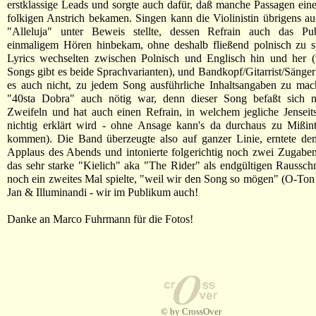
erstklassige Leads und sorgte auch dafür, daß manche Passagen eine
folkigen Anstrich bekamen. Singen kann die Violinistin übrigens a
"Alleluja" unter Beweis stellte, dessen Refrain auch das P
einmaligem Hören hinbekam, ohne deshalb fließend polnisch zu s
Lyrics wechselten zwischen Polnisch und Englisch hin und her (
Songs gibt es beide Sprachvarianten), und Bandkopf/Gitarrist/Sänger 
es auch nicht, zu jedem Song ausführliche Inhaltsangaben zu mac
"40sta Dobra" auch nötig war, denn dieser Song befaßt sich mi
Zweifeln und hat auch einen Refrain, in welchem jegliche Jenseit
nichtig erklärt wird - ohne Ansage kann's da durchaus zu Mißint
kommen). Die Band überzeugte also auf ganzer Linie, erntete den
Applaus des Abends und intonierte folgerichtig noch zwei Zugabe
das sehr starke "Kielich" aka "The Rider" als endgültigen Raussch
noch ein zweites Mal spielte, "weil wir den Song so mögen" (O-Ton
Jan & Illuminandi - wir im Publikum auch!
Danke an Marco Fuhrmann für die Fotos!
© by CrossOver