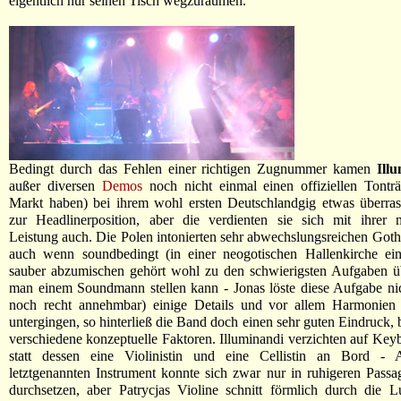
eigentlich nur seinen Tisch wegzuräumen.
Bedingt durch das Fehlen einer richtigen Zugnummer kamen
Ill
außer diversen
Demos
noch nicht einmal einen offiziellen Tontr
Markt haben) bei ihrem wohl ersten Deutschlandgig etwas überras
zur Headlinerposition, aber die verdienten sie sich mit ihrer m
Leistung auch. Die Polen intonierten sehr abwechslungsreichen Goth
auch wenn soundbedingt (in einer neogotischen Hallenkirche ei
sauber abzumischen gehört wohl zu den schwierigsten Aufgaben üb
man einem Soundmann stellen kann - Jonas löste diese Aufgabe nic
noch recht annehmbar) einige Details und vor allem Harmonien 
untergingen, so hinterließ die Band doch einen sehr guten Eindruck, 
verschiedene konzeptuelle Faktoren. Illuminandi verzichten auf Key
statt dessen eine Violinistin und eine Cellistin an Bord -
letztgenannten Instrument konnte sich zwar nur in ruhigeren Passa
durchsetzen, aber Patrycjas Violine schnitt förmlich durch die Lu