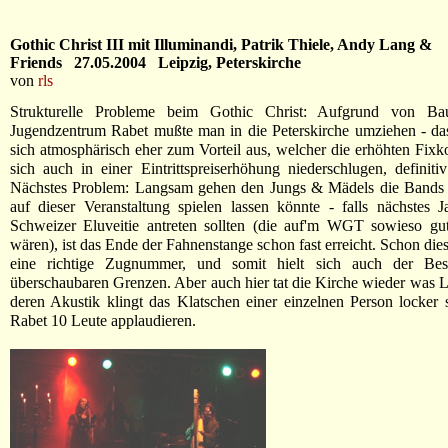
Gothic Christ III mit Illuminandi, Patrik Thiele, Andy Lang &
Friends 27.05.2004 Leipzig, Peterskirche
von
rls
Strukturelle Probleme beim Gothic Christ: Aufgrund von Bau
Jugendzentrum Rabet mußte man in die Peterskirche umziehen - da
sich atmosphärisch eher zum Vorteil aus, welcher die erhöhten Fixk
sich auch in einer Eintrittspreiserhöhung niederschlugen, definiti
Nächstes Problem: Langsam gehen den Jungs & Mädels die Bands 
auf dieser Veranstaltung spielen lassen könnte - falls nächstes 
Schweizer Eluveitie antreten sollten (die auf'm WGT sowieso gu
wären), ist das Ende der Fahnenstange schon fast erreicht. Schon dies
eine richtige Zugnummer, und somit hielt sich auch der Bes
überschaubaren Grenzen. Aber auch hier tat die Kirche wieder was L
deren Akustik klingt das Klatschen einer einzelnen Person locker 
Rabet 10 Leute applaudieren.