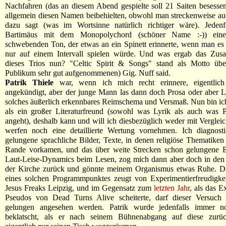
Nachfahren (das an diesem Abend gespielte soll 21 Saiten besesse
allgemein diesen Namen beibehielten, obwohl man streckenweise a
dazu sagt (was im Wortsinne natürlich richtiger wäre). Jedenfa
Bartimäus mit dem Monopolychord (schöner Name :-)) einen
schwebenden Ton, der etwas an ein Spinett erinnerte, wenn man e
nur auf einem Intervall spielen würde. Und was ergab das Zu
dieses Trios nun? "Celtic Spirit & Songs" stand als Motto ü
Publikum sehr gut aufgenommenen) Gig. Nuff said.
Patrik Thiele
war, wenn ich mich recht erinnere, eigentlich
angekündigt, aber der junge Mann las dann doch Prosa oder aber L
solches äußerlich erkennbares Reimschema und Versmaß. Nun bin ich
als ein großer Literaturfreund (sowohl was Lyrik als auch was P
angeht), deshalb kann und will ich diesbezüglich weder mit Vergle
werfen noch eine detaillierte Wertung vornehmen. Ich diagnostiz
gelungene sprachliche Bilder, Texte, in denen religiöse Thematiken
Rande vorkamen, und das über weite Strecken schon gelungene 
Laut-Leise-Dynamics beim Lesen, zog mich dann aber doch in den 
der Kirche zurück und gönnte meinem Organismus etwas Ruhe. D
eines solchen Programmpunktes zeugt von Experimentierfreudigkei
Jesus Freaks Leipzig, und im Gegensatz zum
letzten Jahr
, als das E
Pseudos von Dead Turns Alive scheiterte, darf dieser Versuch 
gelungen angesehen werden. Patrik wurde jedenfalls immer no
beklatscht, als er nach seinem Bühnenabgang auf diese zurü