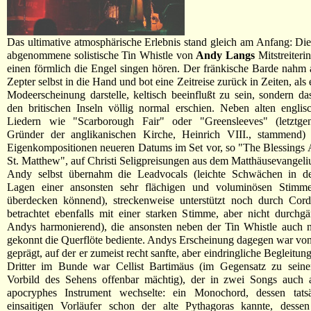
Das ultimative atmosphärische Erlebnis stand gleich am Anfang: Di
abgenommene solistische Tin Whistle von
Andy Langs
Mitstreiteri
einen förmlich die Engel singen hören. Der fränkische Barde nahm 
Zepter selbst in die Hand und bot eine Zeitreise zurück in Zeiten, als
Modeerscheinung darstelle, keltisch beeinflußt zu sein, sondern das
den britischen Inseln völlig normal erschien. Neben alten englis
Liedern wie "Scarborough Fair" oder "Greensleeves" (letztg
Gründer der anglikanischen Kirche, Heinrich VIII., stammend
Eigenkompositionen neueren Datums im Set vor, so "The Blessings
St. Matthew", auf Christi Seligpreisungen aus dem Matthäusevangel
Andy selbst übernahm die Leadvocals (leichte Schwächen in den
Lagen einer ansonsten sehr flächigen und voluminösen Stimm
überdecken könnend), streckenweise unterstützt noch durch Cordu
betrachtet ebenfalls mit einer starken Stimme, aber nicht durchg
Andys harmonierend), die ansonsten neben der Tin Whistle auch 
gekonnt die Querflöte bediente. Andys Erscheinung dagegen war von
geprägt, auf der er zumeist recht sanfte, aber eindringliche Begleitung
Dritter im Bunde war Cellist Bartimäus (im Gegensatz zu seine
Vorbild des Sehens offenbar mächtig), der in zwei Songs auch a
apocryphes Instrument wechselte: ein Monochord, dessen tats
einsaitigen Vorläufer schon der alte Pythagoras kannte, dessen 