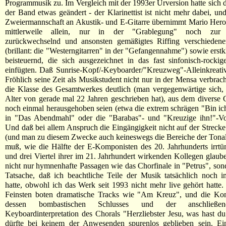
Programmusik zu. Im Vergleich mit der 1993er Urversion hatte sich 
der Band etwas geändert - der Klarinettist ist nicht mehr dabei, und
Zweiermannschaft an Akustik- und E-Gitarre übernimmt Mario Hero
mittlerweile allein, nur in der "Grablegung" noch zur 
zurückwechselnd und ansonsten gemäßigtes Riffing verschiedene
(brillant: die "Westerngitarren" in der "Gefangennahme") sowie erstk
beisteuernd, die sich ausgezeichnet in das fast sinfonisch-rocki
einfügten. Daß Sunrise-Kopf/-Keyboarder/"Kreuzweg"-Alleinkreati
Fröhlich seine Zeit als Musikstudent nicht nur in der Mensa verbrach
die Klasse des Gesamtwerkes deutlich (man vergegenwärtige sich,
Alter von gerade mal 22 Jahren geschrieben hat), aus dem diverse
noch einmal herausgehoben seien (etwa die extrem schrägen "Bin ic
in "Das Abendmahl" oder die "Barabas"- und "Kreuzige ihn!"-Vo
Und daß bei allem Anspruch die Eingängigkeit nicht auf der Strecke 
(und man zu diesem Zwecke auch keineswegs die Bereiche der Tonali
muß, wie die Hälfte der E-Komponisten des 20. Jahrhunderts irrtü
und drei Viertel ihrer im 21. Jahrhundert wirkenden Kollegen glaub
nicht nur hymnenhafte Passagen wie das Chorfinale in "Petrus", son
Tatsache, daß ich beachtliche Teile der Musik tatsächlich noch 
hatte, obwohl ich das Werk seit 1993 nicht mehr live gehört hatte
Feinsten boten dramatische Tracks wie "Am Kreuz", und die Kon
dessen bombastischen Schlusses und der anschließen
Keyboardinterpretation des Chorals "Herzliebster Jesu, was hast d
dürfte bei keinem der Anwesenden spurenlos geblieben sein. Ei