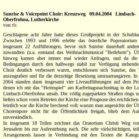
Sunrise & Voicepoint Choir: Kreuzweg 09.04.2004 Limbach-
Oberfrohna, Lutherkirche
von
rls
Geschlagene acht Jahre hatte dieses Großprojekt in der Schublad
Zwischen 1993 und 1996 erlebte das österliche Poporatorium
insgesamt 22 Aufführungen, bevor sich Sunrise dauerhaft ande
zuwandten (u.a. entstand das Weihnachtsmusical "Betlehem"). Üb
hinweg kamen aber immer mal wieder Anfragen, und da die st
Bedingungen durch den halbwegs stabil zur Verfügung stehende
Choir deutlich verbessert waren, entschlossen sich Sunrise, das
auszugraben und für die derzeitige Besetzung umzuarrangieren. In 
2004 standen dann insgesamt vier Liveaufführungen auf dem P
denen ich mir das "Heimspiel" am Karfreitagsnachmittag in der Lu
Limbach-Oberfrohna ansah. Die völlig zugeparkten Straßen rings 
ließen schon vorm Betreten der Kirche eine Prognose des reichlichen
letztlich war die Kirche brechend voll; warum man angesichts der Üb
Chorempore nicht für die Öffentlichkeit freigab, blieb dem Au
unverständlich.
In insgesamt 18 Teilen zeichnet das Oratorium Christi Weg v
Jerusalem bis zur Auferstehung nach. Die sehr vielschichtigen, te
Arrangements lassen in Verbindung mit den Texten die Kategor