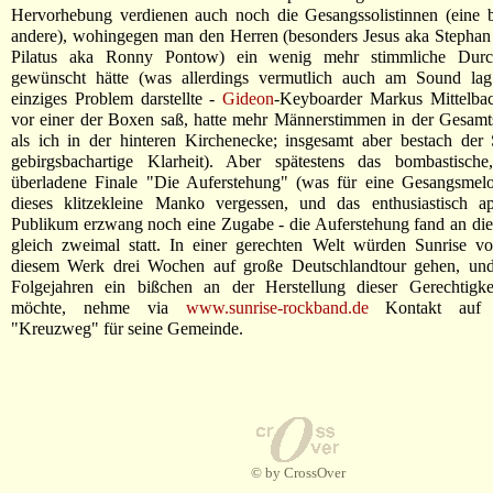
Hervorhebung verdienen auch noch die Gesangssolistinnen (eine b
andere), wohingegen man den Herren (besonders Jesus aka Stephan
Pilatus aka Ronny Pontow) ein wenig mehr stimmliche Durchs
gewünscht hätte (was allerdings vermutlich auch am Sound la
einziges Problem darstellte -
Gideon
-Keyboarder Markus Mittelbac
vor einer der Boxen saß, hatte mehr Männerstimmen in der Gesamt
als ich in der hinteren Kirchenecke; insgesamt aber bestach der
gebirgsbachartige Klarheit). Aber spätestens das bombastische
überladene Finale "Die Auferstehung" (was für eine Gesangsmelo
dieses klitzekleine Manko vergessen, und das enthusiastisch ap
Publikum erzwang noch eine Zugabe - die Auferstehung fand an di
gleich zweimal statt. In einer gerechten Welt würden Sunrise vo
diesem Werk drei Wochen auf große Deutschlandtour gehen, un
Folgejahren ein bißchen an der Herstellung dieser Gerechtigke
möchte, nehme via
www.sunrise-rockband.de
Kontakt auf 
"Kreuzweg" für seine Gemeinde.
© by CrossOver