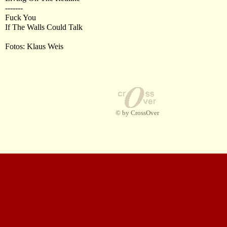
-------
Fuck You
If The Walls Could Talk
Fotos: Klaus Weis
© by CrossOver