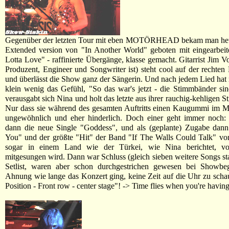
Gegenüber der letzten Tour mit eben MOTÖRHEAD bekam man heu
Extended version von "In Another World" geboten mit eingearbei
Lotta Love" - raffinierte Übergänge, klasse gemacht. Gitarrist Jim V
Produzent, Engineer und Songwriter ist) steht cool auf der rechten
und überlässt die Show ganz der Sängerin. Und nach jedem Lied hat
klein wenig das Gefühl, "So das war's jetzt - die Stimmbänder sin
verausgabt sich Nina und holt das letzte aus ihrer rauchig-kehligen 
Nur dass sie während des gesamten Auftritts einen Kaugummi im Mu
ungewöhnlich und eher hinderlich. Doch einer geht immer noch
dann die neue Single "Goddess", und als (geplante) Zugabe dan
You" und der größte "Hit" der Band "If The Walls Could Talk" vo
sogar in einem Land wie der Türkei, wie Nina berichtet, v
mitgesungen wird. Dann war Schluss (gleich sieben weitere Songs st
Setlist, waren aber schon durchgestrichen gewesen bei Showbeg
Ahnung wie lange das Konzert ging, keine Zeit auf die Uhr zu scha
Position - Front row - center stage"! -> Time flies when you're having