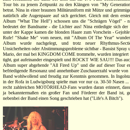
Tour bis zu jenem Zeitpunkt zu den Klängen von "My Generatio
betrat. Nina in einer braunen Militäruniform mit Mütze und grimmige
natürlich alle Augenpaare auf sich gerichtet. Gleich mit dem ers
Album "What The Hell") schossen uns die "Schrägen Vögel" - ni
bedeutet der Bandname - die Lichter aus! Nina entledigte sich de
unter der Kappe kamen die blonden Haare zum Vorschein - Gejohle
Rufe! "Shake Me" vom neuen, mit "Album Of The Year" wunderba
Album wurde nachgelegt, und trotz neuer Rhythmus-Sectio
Unsicherheiten oder Abstimmungsprobleme sichtbar - Bassist Spra
Mario, der mal bei KINGDOM COME trommelte, wurden integriert - 
tight, gut aufeinander eingespielt und ROCKT WIE SAU!!! Das au
Album super abgehende "All Fired Up" und die auf dieser Tour en
befriedigende Resonanz und annehmbare Zuschauerzahl wurde von 
Band wohlwollend und freudig zur Kenntnis genommen. In Ingolsta
in der Rofa in Ludwigsburg spielte man vor nur ca. 30-50 Nasen ... 
recht zahlreichen MOTÖRHEAD-Fans wurden daran erinnert, das
ja bekanntermaßen ein großer Fan und Förderer der Band ist, g
nebenbei der Band einen Song geschrieben hat ("Life's A Bitch").