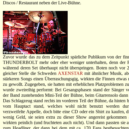
Discos / Restaurant neben der Live-Bühne.
Zuvor wurde das zu dem Zeitpunkt spärliche Publikum von der fin
THUNDERBOLT mehr oder eher weniger unterhalten, denn der F
während deren Set überhaupt nicht überspringen. Boten noch vor 
gleicher Stelle die Schweden
AXENSTAR
mit ähnlicher Musik, ab
stärkeren Songs einen Überraschungsgig, wirkten die Finnen etwas
zu gewollt. Zugegeben, sie hatten mit erheblichen Platzproblemen z
wurde zweireihig performt: Bei Gesangsphasen stand der Sänger v
der Band zustehenden Mini-Teil der Bühne, beim Gitarrensolo dann d
Das Schlagzeug stand rechts im vorderen Teil der Bühne, da hinten be
vom Hauptact stand, welches wohl nicht benutzt werden durf
verzweifelte Appelle, doch bitte eine CD oder ein Shirt zu kaufen, 
wenig Geld, sie seien extra zu dieser Show angereist gekommen 
wirkten peinlich (und fruchteten auch nicht). Und dann passten sie a
zum Headliner, der dann bei dem mit ca. 170 Fans bestbesuchten