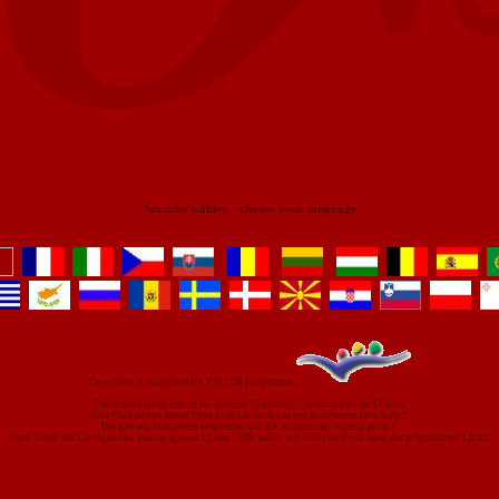
Sprache wählen - choose your language
CrossOver is supported by YOUTH programme
Diese Seite ist optimiert für Internet Explorer 5+, Netscape 6+ und Opera.
Alle Funktionen dieser Seite funktionieren nur mit aktivierten Java Script!
Bei kleinen Monitoren empfehlen wir die Ansicht im Vollbildmodus.
Nach Urteil des Landgerichts Hamburg vom 12.Mai 1998 haften wir nicht für die Inhalte der aufgeführten Links!