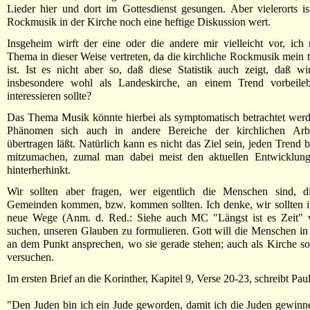
Lieder hier und dort im Gottesdienst gesungen. Aber vielerorts 
Rockmusik in der Kirche noch eine heftige Diskussion wert.
Insgeheim wirft der eine oder die andere mir vielleicht vor, ich
Thema in dieser Weise vertreten, da die kirchliche Rockmusik mein t
ist. Ist es nicht aber so, daß diese Statistik auch zeigt, daß wi
insbesondere wohl als Landeskirche, an einem Trend vorbeile
interessieren sollte?
Das Thema Musik könnte hierbei als symptomatisch betrachtet werd
Phänomen sich auch in andere Bereiche der kirchlichen Arbe
übertragen läßt. Natürlich kann es nicht das Ziel sein, jeden Trend 
mitzumachen, zumal man dabei meist den aktuellen Entwicklun
hinterherhinkt.
Wir sollten aber fragen, wer eigentlich die Menschen sind, d
Gemeinden kommen, bzw. kommen sollten. Ich denke, wir sollten 
neue Wege (Anm. d. Red.: Siehe auch MC "Längst ist es Zeit"
suchen, unseren Glauben zu formulieren. Gott will die Menschen i
an dem Punkt ansprechen, wo sie gerade stehen; auch als Kirche sol
versuchen.
Im ersten Brief an die Korinther, Kapitel 9, Verse 20-23, schreibt Pau
"Den Juden bin ich ein Jude geworden, damit ich die Juden gewinn