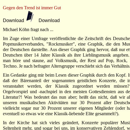
Gegen den Trend ist immer Gut
Download
Download
Michael Köhn fragt nach ...
Im Zuge einer Umfrage veröffentlichte die Zeitschrift des Deutsc
Popmusikerverbandes, "Rockmusiker", eine Graphik, die den Mu
der Deutschen darstellte. Aus dieser Graphik ging hervor, daß nur e
Deutschen über 14 Jahre Klassik als ihre Lieblingsmusik angeben
man höre und staune, auf Volksmusik, der Rest auf Pop, Rock, 
Techno. Je nach befragter Altersgruppe verschiebt sich das Verhältnis
Ein Gedanke ging mir beim Lesen dieser Graphik durch den Kopf. Ist
daß der Bärenanteil der sogenannten geistlichen Konzerte, die i
veranstaltet werden, der Klassik zugeordnet werden müssen?
Orgelvorspiel und -nachspiel in den meisten Gottesdiensten aus de
Literatur?! Was bedeutet das nun aber; heißt das nicht, daß wir a
unseren musikalischen Aktivitäten nur 30 Prozent aller Deutsche
vielleicht sogar nur 30 Prozent unserer eigenen Mitglieder (oder h
eventuell so etwas wie eine Klassik-liebende Elite gesammelt?).
In der Kirche hat sich vieles geändert, Konzerte populärer Musi
Seltenheit mehr, und sogar bei uns, im konservativen Zehlendorf, 