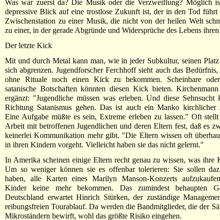
Was war zuerst da? Die Musik oder die Verzweiflung? Möglich ist
depressive Blick auf eine trostlose Zukunft ist, der in den Tod führt
Zwischenstation zu einer Musik, die nicht von der heilen Welt schn
zu einer, in der gerade Abgründe und Widersprüche des Lebens ihren 
Der letzte Kick
Mit und durch Metal kann man, wie in jeder Subkultur, seinen Platz
sich abgrenzen. Jugendforscher Ferchhoff sieht auch das Bedürfnis, 
ohne Rituale noch einen Kick zu bekommen. Scheinbare oder 
satanische Botschaften könnten diesen Kick bieten. Kirchenmann 
ergänzt: "Jugendliche müssen was erleben. Und diese Sehnsucht 
Richtung Satanismus gehen. Das ist auch ein Manko kirchlicher J
Eine Aufgabe müßte es sein, Extreme erleben zu lassen." Oft stellt 
Arbeit mit betroffenen Jugendlichen und deren Eltern fest, daß es z
keinerlei Kommunikation mehr gibt. "Die Eltern wissen oft überhau
in ihren Kindern vorgeht. Vielleicht haben sie das nicht gelernt."
In Amerika scheinen einige Eltern recht genau zu wissen, was ihre 
Um so weniger können sie es offenbar tolerieren: Sie sollen daz
haben, alle Karten eines Marilyn Manson-Konzerts aufzukaufen
Kinder keine mehr bekommen. Das zumindest behaupten Ge
Deutschland erwartet Hinrich Stürken, der zuständige Management
reibungsfreien Tourablauf. Da werden die Bandmitglieder, die der Sä
Mikroständern bewirft, wohl das größte Risiko eingehen.