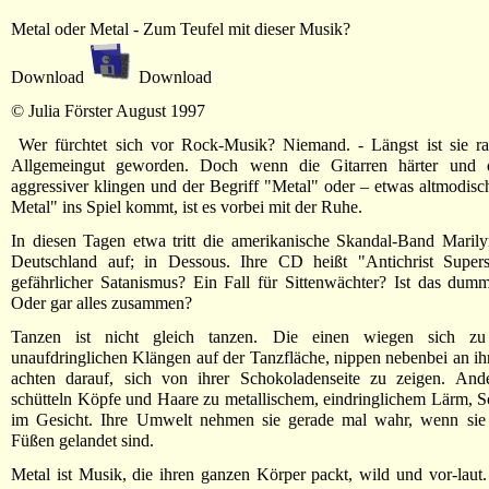
Metal oder Metal - Zum Teufel mit dieser Musik?
Download
Download
© Julia Förster August 1997
Wer fürchtet sich vor Rock-Musik? Niemand. - Längst ist sie rad
Allgemeingut geworden. Doch wenn die Gitarren härter und 
aggressiver klingen und der Begriff "Metal" oder – etwas altmodis
Metal" ins Spiel kommt, ist es vorbei mit der Ruhe.
In diesen Tagen etwa tritt die amerikanische Skandal-Band Maril
Deutschland auf; in Dessous. Ihre CD heißt "Antichrist Superst
gefährlicher Satanismus? Ein Fall für Sittenwächter? Ist das dum
Oder gar alles zusammen?
Tanzen ist nicht gleich tanzen. Die einen wiegen sich zu
unaufdringlichen Klängen auf der Tanzfläche, nippen nebenbei an i
achten darauf, sich von ihrer Schokoladenseite zu zeigen. Ande
schütteln Köpfe und Haare zu metallischem, eindringlichem Lärm, 
im Gesicht. Ihre Umwelt nehmen sie gerade mal wahr, wenn sie
Füßen gelandet sind.
Metal ist Musik, die ihren ganzen Körper packt, wild und vor-laut. 