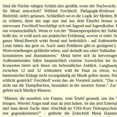
Sind die Nächte ruhigen Schlafs also gezählt, wenn der Nachwuchs 
für Metal entwickelt? Wilfried Ferchhoff, Pädagogik-Professo
Bielefeld, sieht's gelassen. Schließlich sei es die Logik der Medien,
zu schüren, denn das rage nun mal aus dem Einerlei heraus u
interessant. Ferchhoff beschäftigt sich mit Jugend und Jugendkultur.
nur wissenschaftlich. Wenn er von der "Binnenperspektive der Subkul
heißt das, er weiß auch aus praktischer Erfahrung, wovon er redet. S
ganze Metal-Bereich wirkt fremd und bedrohlich - auf Außenstehe
Leute hätten das gern so. Auch unter Politikern gibt es genügend Le
Wertvorstellungen gefährdet sehen, und deshalb aus einer Subkultur 
konstruieren und dramatisieren." Metal bietet sich da hervorrag
Außenstehenden fallen hauptsächlich extreme Auswüchse ins A
Konzerten bietet sich ihnen ein befremdlicher Anblick. Langhaar
zwischen 12 und 32 schleudern wild ihr Haar zu etwas, wa
harmonischer Klänge nicht zwangsläufig als Musik gelten lassen. Si
schlicht gestrickt? Ferchhoff weist das als Vorurteil zurück: "Das 
nicht nur die Dumpfbacken, besonders in der neueren Szene." Zur
gehört auch Marilyn Manson.
"Männer, die aussehen wie Frauen, vom Teufel gesandt, uns das 
bringen. Wieviel Angst muß man da jetzt haben. Ist das jetzt Entert
darf man dieser Sache ohne Abschluß im VHS-Kurs Tiefenpsycholog
erst gegenübertreten?" - grübelte die Zeitschrift Metal Hamme