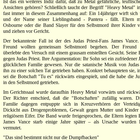
Ist das ein weiteres Indiz dafür, daß zu Metal gefährliche, teuflisc
Ansichten gehören? Schließlich taucht der Begriff "Heavy Metal" 
fast immer in diesem Zusammenhang auf: Ein 14jähriger wirft sich
und der Name seiner Lieblingsband - Pantera - fällt. Eltern
Osbourne oder die Band Slayer für den Selbstmord ihrer Kinder v
und ziehen vor Gericht.
Der bekannteste Fall ist der des Judas Priest-Fans James Vance.
Freund wollten gemeinsam Selbstmord begehen. Der Freund s
überlebte den Versuch mit einem grausam entstellten Gesicht. Seine E
gegen Judas Priest. Ihre Argumentation: Ihr Sohn sei ein zufriedener 
glücklichen Familie gewesen. Nur die satanische Musik von Judas
ihn zu einer solchen Tat getrieben haben. Konkret behaupteten sie, 
sei die Botschaft "Tu es" rückwärts eingespielt, und die habe die Ju
in den Selbstmord getrieben.
Im Gerichtssaal wurde daraufhin Heavy Metal vorwärts und rückwä
Der Richter entschied, daß die "Botschaften" zufällig waren. Di
Familie dagegen entpuppte sich in Kreuzverhören der Verteidi
Dickicht aus Drogenproblemen, Gewalt gegen Mutter und Kinder
religiösem Eifer. Die Band wurde freigesprochen, die Eltern legten 
James Vance starb einige Jahre später – als Ursache wurden 
vermutet.
"Das sind bestimmt nicht nur die Dumpfbacken"