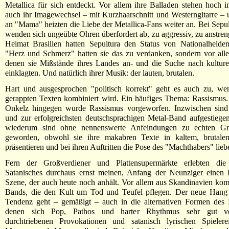
Metallica für sich entdeckt. Vor allem ihre Balladen stehen hoch
auch ihr Imagewechsel – mit Kurzhaarschnitt und Westerngitarre –
an "Mama" heizten die Liebe der Metallica-Fans weiter an. Bei Sepu
wenden sich ungeübte Ohren überfordert ab, zu aggressiv, zu anstreng
Heimat Brasilien hatten Sepultura den Status von Nationalhelden
"Herz und Schmerz" hatten sie das zu verdanken, sondern vor all
denen sie Mißstände ihres Landes an- und die Suche nach kulture
einklagten. Und natürlich ihrer Musik: der lauten, brutalen.
Hart und ausgesprochen "politisch korrekt" geht es auch zu, we
gerappten Texten kombiniert wird. Ein häufiges Thema: Rassismus
Onkelz hingegen wurde Rassismus vorgeworfen. Inzwischen sind s
und zur erfolgreichsten deutschsprachigen Metal-Band aufgestieg
wiederum sind ohne nennenswerte Anfeindungen zu echten Gro
geworden, obwohl sie ihre makabren Texte in kaltem, brutale
präsentieren und bei ihren Auftritten die Pose des "Machthabers" lieb
Fern der Großverdiener und Plattensupermärkte erlebten die
Satanisches durchaus ernst meinen, Anfang der Neunziger einen
Szene, der auch heute noch anhält. Vor allem aus Skandinavien k
Bands, die den Kult um Tod und Teufel pflegen. Der neue Hang 
Tendenz geht – gemäßigt – auch in die alternativen Formen des M
denen sich Pop, Pathos und harter Rhythmus sehr gut ve
durchtriebenen Provokationen und satanisch lyrischen Spielere