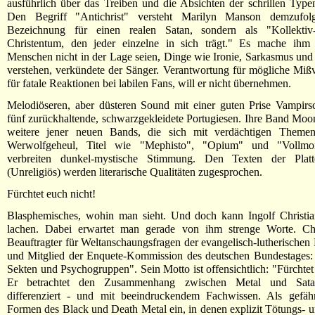
ausführlich über das Treiben und die Absichten der schrillen Typen
Den Begriff "Antichrist" versteht Marilyn Manson demzufolg
Bezeichnung für einen realen Satan, sondern als "Kollektiv
Christentum, den jeder einzelne in sich trägt." Es mache ih
Menschen nicht in der Lage seien, Dinge wie Ironie, Sarkasmus un
verstehen, verkündete der Sänger. Verantwortung für mögliche Mißv
für fatale Reaktionen bei labilen Fans, will er nicht übernehmen.
Melodiöseren, aber düsteren Sound mit einer guten Prise Vampirs
fünf zurückhaltende, schwarzgekleidete Portugiesen. Ihre Band Moons
weitere jener neuen Bands, die sich mit verdächtigen Themen 
Werwolfgeheul, Titel wie "Mephisto", "Opium" und "Vollmo
verbreiten dunkel-mystische Stimmung. Den Texten der Platte
(Unreligiös) werden literarische Qualitäten zugesprochen.
Fürchtet euch nicht!
Blasphemisches, wohin man sieht. Und doch kann Ingolf Christia
lachen. Dabei erwartet man gerade von ihm strenge Worte. Chri
Beauftragter für Weltanschaungsfragen der evangelisch-lutherischen
und Mitglied der Enquete-Kommission des deutschen Bundestages:
Sekten und Psychogruppen". Sein Motto ist offensichtlich: "Fürchtet
Er betrachtet den Zusammenhang zwischen Metal und Sata
differenziert - und mit beeindruckendem Fachwissen. Als gefährl
Formen des Black und Death Metal ein, in denen explizit Tötungs- u