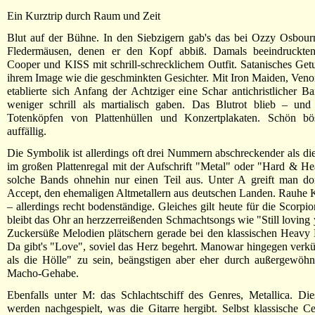
Ein Kurztrip durch Raum und Zeit
Blut auf der Bühne. In den Siebzigern gab's das bei Ozzy Osbour
Fledermäusen, denen er den Kopf abbiß. Damals beeindruckte
Cooper und KISS mit schrill-schrecklichem Outfit. Satanisches Get
ihrem Image wie die geschminkten Gesichter. Mit Iron Maiden, Ven
etablierte sich Anfang der Achtziger eine Schar antichristlicher Ba
weniger schrill als martialisch gaben. Das Blutrot blieb – und
Totenköpfen von Plattenhüllen und Konzertplakaten. Schön b
auffällig.
Die Symbolik ist allerdings oft drei Nummern abschreckender als d
im großen Plattenregal mit der Aufschrift "Metal" oder "Hard & 
solche Bands ohnehin nur einen Teil aus. Unter A greift man do
Accept, den ehemaligen Altmetallern aus deutschen Landen. Rauhe K
– allerdings recht bodenständige. Gleiches gilt heute für die Scorpi
bleibt das Ohr an herzzerreißenden Schmachtsongs wie "Still loving
Zuckersüße Melodien plätschern gerade bei den klassischen Heavy
Da gibt's "Love", soviel das Herz begehrt. Manowar hingegen verkü
als die Hölle" zu sein, beängstigen aber eher durch außergewöh
Macho-Gehabe.
Ebenfalls unter M: das Schlachtschiff des Genres, Metallica. Di
werden nachgespielt, was die Gitarre hergibt. Selbst klassische Ce