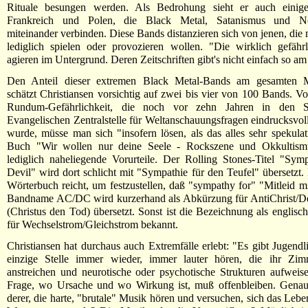
Rituale besungen werden. Als Bedrohung sieht er auch einig
Frankreich und Polen, die Black Metal, Satanismus und Ne
miteinander verbinden. Diese Bands distanzieren sich von jenen, die
lediglich spielen oder provozieren wollen. "Die wirklich gefähr
agieren im Untergrund. Deren Zeitschriften gibt's nicht einfach so a
Den Anteil dieser extremen Black Metal-Bands am gesamten M
schätzt Christiansen vorsichtig auf zwei bis vier von 100 Bands. V
Rundum-Gefährlichkeit, die noch vor zehn Jahren in den Sc
Evangelischen Zentralstelle für Weltanschauungsfragen eindrucksvo
wurde, müsse man sich "insofern lösen, als das alles sehr spekula
Buch "Wir wollen nur deine Seele - Rockszene und Okkultismu
lediglich naheliegende Vorurteile. Der Rolling Stones-Titel "Sym
Devil" wird dort schlicht mit "Sympathie für den Teufel" übersetzt. 
Wörterbuch reicht, um festzustellen, daß "sympathy for" "Mitleid mi
Bandname AC/DC wird kurzerhand als Abkürzung für AntiChrist/Dea
(Christus den Tod) übersetzt. Sonst ist die Bezeichnung als englis
für Wechselstrom/Gleichstrom bekannt.
Christiansen hat durchaus auch Extremfälle erlebt: "Es gibt Jugendli
einzige Stelle immer wieder, immer lauter hören, die ihr Zi
anstreichen und neurotische oder psychotische Strukturen aufweis
Frage, wo Ursache und wo Wirkung ist, muß offenbleiben. Genau
derer, die harte, "brutale" Musik hören und versuchen, sich das Leb