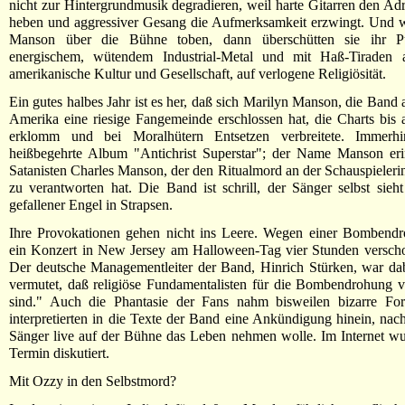
nicht zur Hintergrundmusik degradieren, weil harte Gitarren den Adr
heben und aggressiver Gesang die Aufmerksamkeit erzwingt. Und 
Manson über die Bühne toben, dann überschütten sie ihr P
energischem, wütendem Industrial-Metal und mit Haß-Tiraden a
amerikanische Kultur und Gesellschaft, auf verlogene Religiösität.
Ein gutes halbes Jahr ist es her, daß sich Marilyn Manson, die Band 
Amerika eine riesige Fangemeinde erschlossen hat, die Charts bis a
erklomm und bei Moralhütern Entsetzen verbreitete. Immerhi
heißbegehrte Album "Antichrist Superstar"; der Name Manson eri
Satanisten Charles Manson, der den Ritualmord an der Schauspieleri
zu verantworten hat. Die Band ist schrill, der Sänger selbst sieh
gefallener Engel in Strapsen.
Ihre Provokationen gehen nicht ins Leere. Wegen einer Bombend
ein Konzert in New Jersey am Halloween-Tag vier Stunden versch
Der deutsche Managementleiter der Band, Hinrich Stürken, war da
vermutet, daß religiöse Fundamentalisten für die Bombendrohung v
sind." Auch die Phantasie der Fans nahm bisweilen bizarre Fo
interpretierten in die Texte der Band eine Ankündigung hinein, nach
Sänger live auf der Bühne das Leben nehmen wolle. Im Internet w
Termin diskutiert.
Mit Ozzy in den Selbstmord?