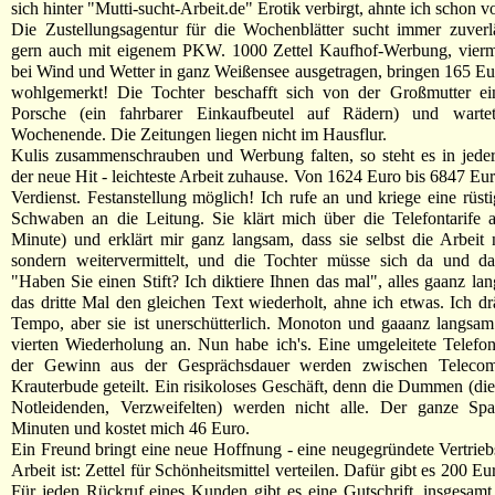
sich hinter "Mutti-sucht-Arbeit.de" Erotik verbirgt, ahnte ich schon v
Die Zustellungsagentur für die Wochenblätter sucht immer zuverl
gern auch mit eigenem PKW. 1000 Zettel Kaufhof-Werbung, vier
bei Wind und Wetter in ganz Weißensee ausgetragen, bringen 165 E
wohlgemerkt! Die Tochter beschafft sich von der Großmutter ei
Porsche (ein fahrbarer Einkaufbeutel auf Rädern) und warte
Wochenende. Die Zeitungen liegen nicht im Hausflur.
Kulis zusammenschrauben und Werbung falten, so steht es in jeder
der neue Hit - leichteste Arbeit zuhause. Von 1624 Euro bis 6847 Eur
Verdienst. Festanstellung möglich! Ich rufe an und kriege eine rüs
Schwaben an die Leitung. Sie klärt mich über die Telefontarife 
Minute) und erklärt mir ganz langsam, dass sie selbst die Arbeit n
sondern weitervermittelt, und die Tochter müsse sich da und d
"Haben Sie einen Stift? Ich diktiere Ihnen das mal", alles gaanz lan
das dritte Mal den gleichen Text wiederholt, ahne ich etwas. Ich d
Tempo, aber sie ist unerschütterlich. Monoton und gaaanz langsam 
vierten Wiederholung an. Nun habe ich's. Eine umgeleitete Telef
der Gewinn aus der Gesprächsdauer werden zwischen Telecom
Krauterbude geteilt. Ein risikoloses Geschäft, denn die Dummen (die
Notleidenden, Verzweifelten) werden nicht alle. Der ganze Sp
Minuten und kostet mich 46 Euro.
Ein Freund bringt eine neue Hoffnung - eine neugegründete Vertrieb
Arbeit ist: Zettel für Schönheitsmittel verteilen. Dafür gibt es 200 Eu
Für jeden Rückruf eines Kunden gibt es eine Gutschrift, insgesam