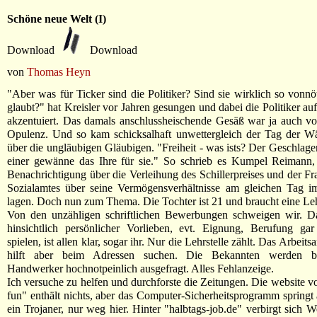
Schöne neue Welt (I)
Download
Download
von
Thomas Heyn
"Aber was für Ticker sind die Politiker? Sind sie wirklich so vonn
glaubt?" hat Kreisler vor Jahren gesungen und dabei die Politiker au
akzentuiert. Das damals anschlussheischende Gesäß war ja auch v
Opulenz. Und so kam schicksalhaft unwettergleich der Tag der W
über die ungläubigen Gläubigen. "Freiheit - was ists? Der Geschlag
einer gewänne das Ihre für sie." So schrieb es Kumpel Reimann,
Benachrichtigung über die Verleihung des Schillerpreises und der F
Sozialamtes über seine Vermögensverhältnisse am gleichen Tag im
lagen. Doch nun zum Thema. Die Tochter ist 21 und braucht eine Leh
Von den unzähligen schriftlichen Bewerbungen schweigen wir. 
hinsichtlich persönlicher Vorlieben, evt. Eignung, Berufung gar
spielen, ist allen klar, sogar ihr. Nur die Lehrstelle zählt. Das Arbeits
hilft aber beim Adressen suchen. Die Bekannten werden belä
Handwerker hochnotpeinlich ausgefragt. Alles Fehlanzeige.
Ich versuche zu helfen und durchforste die Zeitungen. Die website v
fun" enthält nichts, aber das Computer-Sicherheitsprogramm springt a
ein Trojaner, nur weg hier. Hinter "halbtags-job.de" verbirgt sich 