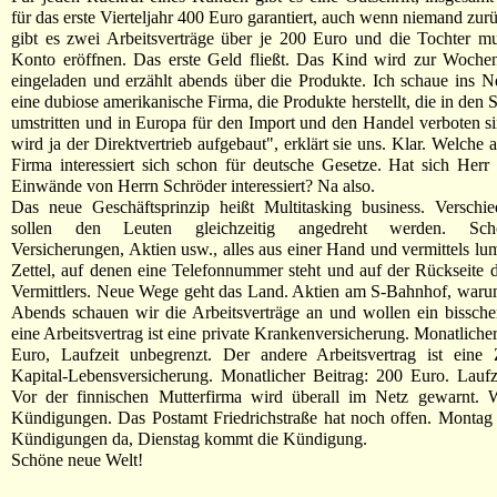
für das erste Vierteljahr 400 Euro garantiert, auch wenn niemand zur
gibt es zwei Arbeitsverträge über je 200 Euro und die Tochter m
Konto eröffnen. Das erste Geld fließt. Das Kind wird zur Woche
eingeladen und erzählt abends über die Produkte. Ich schaue ins N
eine dubiose amerikanische Firma, die Produkte herstellt, die in den 
umstritten und in Europa für den Import und den Handel verboten s
wird ja der Direktvertrieb aufgebaut", erklärt sie uns. Klar. Welche
Firma interessiert sich schon für deutsche Gesetze. Hat sich Herr
Einwände von Herrn Schröder interessiert? Na also.
Das neue Geschäftsprinzip heißt Multitasking business. Verschi
sollen den Leuten gleichzeitig angedreht werden. Schönh
Versicherungen, Aktien usw., alles aus einer Hand und vermittels lum
Zettel, auf denen eine Telefonnummer steht und auf der Rückseite
Vermittlers. Neue Wege geht das Land. Aktien am S-Bahnhof, waru
Abends schauen wir die Arbeitsverträge an und wollen ein bissche
eine Arbeitsvertrag ist eine private Krankenversicherung. Monatliche
Euro, Laufzeit unbegrenzt. Der andere Arbeitsvertrag ist eine Z
Kapital-Lebensversicherung. Monatlicher Beitrag: 200 Euro. Laufz
Vor der finnischen Mutterfirma wird überall im Netz gewarnt. W
Kündigungen. Das Postamt Friedrichstraße hat noch offen. Montag 
Kündigungen da, Dienstag kommt die Kündigung.
Schöne neue Welt!