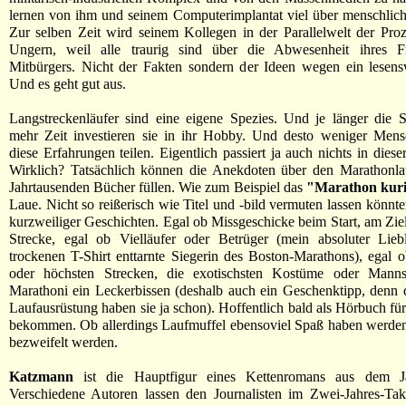
lernen von ihm und seinem Computerimplantat viel über menschlich
Zur selben Zeit wird seinem Kollegen in der Parallelwelt der Pro
Ungern, weil alle traurig sind über die Abwesenheit ihres 
Mitbürgers. Nicht der Fakten sondern der Ideen wegen ein lesens
Und es geht gut aus.
Langstreckenläufer sind eine eigene Spezies. Und je länger die S
mehr Zeit investieren sie in ihr Hobby. Und desto weniger Men
diese Erfahrungen teilen. Eigentlich passiert ja auch nichts in diese
Wirklich? Tatsächlich können die Anekdoten über den Marathonlau
Jahrtausenden Bücher füllen. Wie zum Beispiel das
"Marathon kur
Laue. Nicht so reißerisch wie Titel und -bild vermuten lassen könnte
kurzweiliger Geschichten. Egal ob Missgeschicke beim Start, am Ziel
Strecke, egal ob Vielläufer oder Betrüger (mein absoluter Lieb
trockenen T-Shirt enttarnte Siegerin des Boston-Marathons), egal ob
oder höchsten Strecken, die exotischsten Kostüme oder Manns
Marathoni ein Leckerbissen (deshalb auch ein Geschenktipp, denn 
Laufausrüstung haben sie ja schon). Hoffentlich bald als Hörbuch für
bekommen. Ob allerdings Laufmuffel ebensoviel Spaß haben werden,
bezweifelt werden.
Katzmann
ist die Hauptfigur eines Kettenromans aus dem Ja
Verschiedene Autoren lassen den Journalisten im Zwei-Jahres-Tak