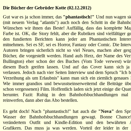
Die Bücher der Gebrüder Kotte (02.12.2012)
Gut war es ja schon immer, das
"phantastisch!"
Und nun wagen si
(mit neuem Verlag "atlantis") auch noch den Schritt in die Bahnh
Wünschen wir ihnen das Beste! Auffällig, dass das komplette Mag
Farbe ist. OK, die Story fehlt, aber die Rubriken sind vielfältiger 
den fundierten Berichten kann jeder am Phantastischen Interes
mitnehmen. Sei es SF, sei es Horror, Fantasy oder Comic. Die Inter
Autoren bringen sicherlich nicht so viel Neues, machen aber ges
Bücher, die vorgestellt werden. Hand aufs Herz, der Name des Verf
Bullington) eher schon der des Buches (Vom Tode verwest) wü
diesem Buch greifen lassen. Und auf das Cover kann sich ja
verlassen. Jedoch nach vier Seiten Interview und dem Spruch "Ich bi
Verzeihung als um Erlaubnis" kann man sich ein ziemlich genaues
Wie immer grandios und bewusstseinserweiternd die Beiträge übe
schon vergessenen) Film. Hoffentlich laden sich jetzt einige die Qua
herunter. Fazit: Ruhig in den Bahnhofsbuchhandlungen mal 
reinwerfen, dann aber das Abo bestellen.
Es geht doch! Nach "phantastisch!" hat auch die
"Nova"
den Spru
Wasser der Bahnhofsbuchhandlungen gewagt. Bonne Chance!
verändertem Outfit und Kindle-Edition und den bewährten 
Grafikern. Das muss ja was werden. Vorteil der leider in der 