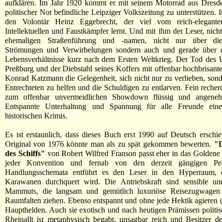
aufklären. Im Jahr 1920 kommt er mit seinem Motorrad aus Dresde
politischer Not befindliche Leipziger Volkszeitung zu unterstützen. I
den Volontär Heinz Eggebrecht, der viel vom reich-elegante
Intellektuellen und Faustkämpfer lernt. Und mit ihm der Leser, nicht
ehemaligen Straßenführung und -namen, nicht nur über die 
Strömungen und Verwirbelungen sondern auch und gerade über d
Lebensverhältnisse kurz nach dem Ersten Weltkrieg. Der Tod des 
Preßburg und der Diebstahl seines Koffers mit offenbar hochbrisante
Konrad Katzmann die Gelegenheit, sich nicht nur zu verlieben, son
Entrechteten zu helfen und die Schuldigen zu entlarven. Fein recherc
zum offenbar unvermeidlichen Showdown flüssig und angeneh
Entspannte Unterhaltung und Spannung für alle Freunde eine
historischen Krimis.
Es ist erstaunlich, dass dieses Buch erst 1990 auf Deutsch erschie
Original von 1976 könnte man als zu spät gekommen bewerten.
"D
des Schiffs"
von Robert Wilfred Franson passt eher in das Goldene Z
jeder Konvention und fernab von den derzeit gängigen Pe
Handlungsschemata entführt es den Leser in den Hyperraum, 
Karawanen durchquert wird. Die Antriebskraft sind sensible un
Mammuts, die langsam und gemütlich luxuriöse Reisezugwagen
Raumfalten ziehen. Ebenso entspannt und ohne jede Hektik agieren (
Haupthelden. Auch sie exotisch und nach heutigen Prämissen politis
Rheinallt ist metaphysisch begabt, unsagbar reich und Besitzer d