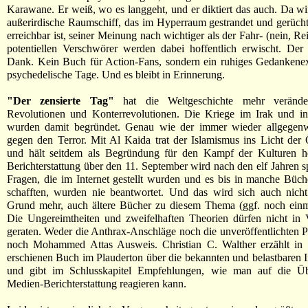
Karawane. Er weiß, wo es langgeht, und er diktiert das auch. Da wi
außerirdische Raumschiff, das im Hyperraum gestrandet und gerüch
erreichbar ist, seiner Meinung nach wichtiger als der Fahr- (nein, Re
potentiellen Verschwörer werden dabei hoffentlich erwischt. Der 
Dank. Kein Buch für Action-Fans, sondern ein ruhiges Gedankenex
psychedelische Tage. Und es bleibt in Erinnerung.
"Der zensierte Tag"
hat die Weltgeschichte mehr veränder
Revolutionen und Konterrevolutionen. Die Kriege im Irak und in
wurden damit begründet. Genau wie der immer wieder allgegenw
gegen den Terror. Mit Al Kaida trat der Islamismus ins Licht der Ö
und hält seitdem als Begründung für den Kampf der Kulturen h
Berichterstattung über den 11. September wird nach den elf Jahren sp
Fragen, die im Internet gestellt wurden und es bis in manche Büc
schafften, wurden nie beantwortet. Und das wird sich auch nicht
Grund mehr, auch ältere Bücher zu diesem Thema (ggf. noch einma
Die Ungereimtheiten und zweifelhaften Theorien dürfen nicht in 
geraten. Weder die Anthrax-Anschläge noch die unveröffentlichten Pa
noch Mohammed Attas Ausweis. Christian C. Walther erzählt in
erschienen Buch im Plauderton über die bekannten und belastbaren 
und gibt im Schlusskapitel Empfehlungen, wie man auf die Ü
Medien-Berichterstattung reagieren kann.