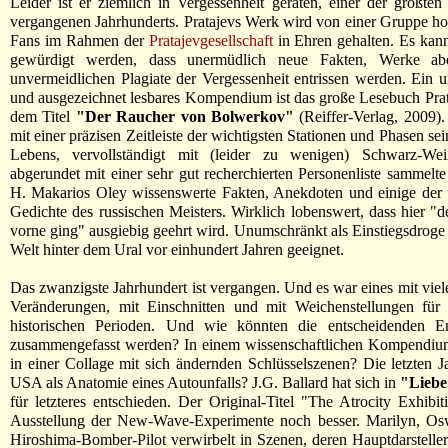
Leider ist er ziemlich in Vergessenheit geraten, einer der größten
vergangenen Jahrhunderts. Pratajevs Werk wird von einer Gruppe ho
Fans im Rahmen der
Pratajevgesellschaft
in Ehren gehalten. Es kan
gewürdigt werden, dass unermüdlich neue Fakten, Werke ab
unvermeidlichen Plagiate der Vergessenheit entrissen werden. Ein 
und ausgezeichnet lesbares Kompendium ist das große Lesebuch Prata
dem Titel
"Der Raucher von Bolwerkov"
(Reiffer-Verlag, 2009).
mit einer präzisen Zeitleiste der wichtigsten Stationen und Phasen se
Lebens, vervollständigt mit (leider zu wenigen) Schwarz-We
abgerundet mit einer sehr gut recherchierten Personenliste sammelt
H. Makarios Oley wissenswerte Fakten, Anekdoten und einige der 
Gedichte des russischen Meisters. Wirklich lobenswert, dass hier "d
vorne ging" ausgiebig geehrt wird. Unumschränkt als Einstiegsdroge i
Welt hinter dem Ural vor einhundert Jahren geeignet.
Das zwanzigste Jahrhundert ist vergangen. Und es war eines mit viel
Veränderungen, mit Einschnitten und mit Weichenstellungen für 
historischen Perioden. Und wie könnten die entscheidenden E
zusammengefasst werden? In einem wissenschaftlichen Kompendiu
in einer Collage mit sich ändernden Schlüsselszenen? Die letzten J
USA als Anatomie eines Autounfalls? J.G. Ballard hat sich in
"Lieb
für letzteres entschieden. Der Original-Titel "The Atrocity Exhibiti
Ausstellung der New-Wave-Experimente noch besser. Marilyn, Os
Hiroshima-Bomber-Pilot verwirbelt in Szenen, deren Hauptdarsteller