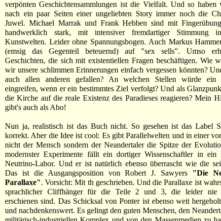
verpönten Geschichtensammlungen ist die Vielfalt. Und so haben 
nach ein paar Seiten einer ungeliebten Story immer noch die Ch
Juwel. Michael Marrak und Frank Hebben sind mit Fingerübunge
handwerklich stark, mit intensiver fremdartiger Stimmung i
Kunstwelten. Leider ohne Spannungsbogen. Auch Markus Hammers
(emsig das Gegenteil beteuernd) auf "sex sells". Umso erhe
Geschichten, die sich mit existentiellen Fragen beschäftigen. Wie 
wir unsere schlimmen Erinnerungen einfach vergessen könnten? Un
auch allen anderen gefallen? An welchen Stellen würde ein Z
eingreifen, wenn er ein bestimmtes Ziel verfolgt? Und als Glanzpun
die Kirche auf die reale Existenz des Paradieses reagieren? Mein 
gibt's auch als Abo!
Nun ja, realistisch ist das Buch nicht. So gesehen ist das Label 
korrekt. Aber die Idee ist cool: Es gibt Parallelwelten und in einer vo
nicht der Mensch sondern der Neandertaler die Spitze der Evolut
modernster Experimente fällt ein dortiger Wissenschaftler in ein
Neutrino-Labor. Und er ist natürlich ebenso überrascht wie die se
Das ist die Ausgangsposition von Robert J. Sawyers
"Die Ne
Parallaxe"
. Vorsicht: Mit th geschrieben. Und die Parallaxe ist wahr
sprachlicher Cliffhänger für die Teile 2 und 3, die leider nie
erschienen sind. Das Schicksal von Ponter ist ebenso weit hergeholt
und nachdenkenswert. Es gelingt den guten Menschen, den Neandert
militärisch-industriellen Komplex und von den Massenmedien zu ha