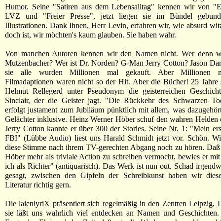
Humor. Seine "Satiren aus dem Lebensalltag" kennen wir von "Eu
LVZ und "Freier Presse", jetzt liegen sie im Bündel gebund
Illustrationen. Dank Ihnen, Herr Levin, erfahren wir, wie absurd wit
doch ist, wir möchten's kaum glauben. Sie haben wahr.
Von manchen Autoren kennen wir den Namen nicht. Wer denn w
Mutzenbacher? Wer ist Dr. Norden? G-Man Jerry Cotton? Jason Dark
sie alle wurden Millionen mal gekauft. Aber Millionen m
Filmadaptionen waren nicht so der Hit. Aber die Bücher! 25 Jahre 
Helmut Rellegerd unter Pseudonym die geisterreichen Geschic
Sinclair, der die Geister jagt. "Die Rückkehr des Schwarzen Tod
erfolgt justament zum Jubiläum pünktlich mit allem, was dazugehör
Gelächter inklusive. Heinz Werner Höber schuf den wahren Helden
Jerry Cotton kannte er über 300 der Stories. Seine Nr. 1: "Mein ers
FBI" (Lübbe Audio) liest uns Harald Schmidt jetzt vor. Schön. Wi
diese Stimme nach ihrem TV-gerechten Abgang noch zu hören. Daß 
Höber mehr als triviale Action zu schreiben vermocht, bewies er 
ich als Richter" (antiquarisch). Das Werk ist nun out. Schad irgend
gesagt, zwischen den Gipfeln der Schreibkunst haben wir diese 
Literatur richtig gern.
Die laienlyriX präsentiert sich regelmäßig in den Zentren Leipzig,
sie läßt uns wahrlich viel entdecken an Namen und Geschichten.