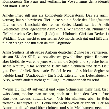
Komponente (fast) aus und verflacht im Voyeurismus der Päderast
hält drauf. Gut so.
Amelie Fried gilt uns als kompetente Moderatorin. Daß sie auch 
vermag, hat sie bewiesen. Tief lotete sie die Seele des "Jungfrauen
fürchten die Unschuld der reinen Seele. Damit schrieb Ameli
Geschichte jener legendären Astrokrimis. Wir empfahlen. Nunmehr 
"Mörderisches Geschenk" (Lido) und Hörbuch. Christian Berkel is
Wirklich. Oder macht er nur seinen Job mörderisch gut und läßt uns
fühlen? Abgründe tun sich da auf. Abgründe.
Anna Seghers ist als große Autorin deutscher Zunge fast vergessen.
sie am ZK der SED, zu sozialistisch gewollt ihre späten Romane.
aber bleibt, sie war eine jener Autoren, die Sujets und Sprache behe
siebte Kreuz", "Das wirkliche Blau" taten Schülern und dem Deut
gut. Der mdr ließ Rosemarie Fendel lesen und schickte Segherssc
gelobte Land" (Audiobuch). Ein Stück Literatur, das Lebenslügen ve
Also, wenn's anders nicht geht: Lügt, um einander nah zu sein!
"Wenn Du mit 40 aufwachst und keine Schmerzen mehr hast, bist 
wärs dann, möchte man meinen, doch man kann den Arzt aufsu
Ernst des Lebens auszutricksen. "Ich bin nüchtern, aber in Beha
ziethen), behauptet U.S. Levin und weiß wovon er spricht. Der M
Autor hat die 40 grad überschritten, und sein Medikament gegen de