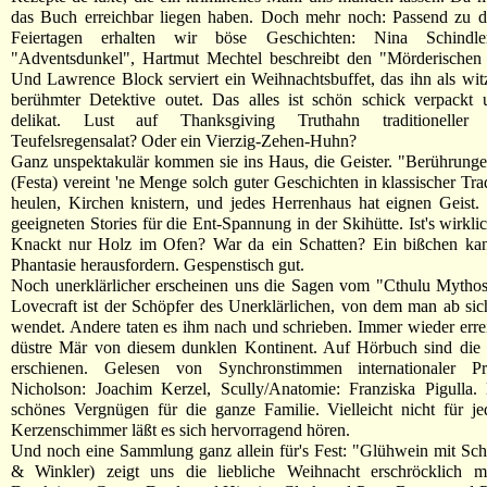
das Buch erreichbar liegen haben. Doch mehr noch: Passend zu de
Feiertagen erhalten wir böse Geschichten: Nina Schindler 
"Adventsdunkel", Hartmut Mechtel beschreibt den "Mörderischen E
Und Lawrence Block serviert ein Weihnachtsbuffet, das ihn als wi
berühmter Detektive outet. Das alles ist schön schick verpackt 
delikat. Lust auf Thanksgiving Truthahn traditionelle
Teufelsregensalat? Oder ein Vierzig-Zehen-Huhn?
Ganz unspektakulär kommen sie ins Haus, die Geister. "Berührung
(Festa) vereint 'ne Menge solch guter Geschichten in klassischer Tra
heulen, Kirchen knistern, und jedes Herrenhaus hat eignen Geist.
geeigneten Stories für die Ent-Spannung in der Skihütte. Ist's wirkl
Knackt nur Holz im Ofen? War da ein Schatten? Ein bißchen ka
Phantasie herausfordern. Gespenstisch gut.
Noch unerklärlicher erscheinen uns die Sagen vom "Cthulu Mytho
Lovecraft ist der Schöpfer des Unerklärlichen, von dem man ab si
wendet. Andere taten es ihm nach und schrieben. Immer wieder erre
düstre Mär von diesem dunklen Kontinent. Auf Hörbuch sind die 
erschienen. Gelesen von Synchronstimmen internationaler Pr
Nicholson: Joachim Kerzel, Scully/Anatomie: Franziska Pigulla. 
schönes Vergnügen für die ganze Familie. Vielleicht nicht für j
Kerzenschimmer läßt es sich hervorragend hören.
Und noch eine Sammlung ganz allein für's Fest: "Glühwein mit Sc
& Winkler) zeigt uns die liebliche Weihnacht erschröcklich m