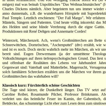
mögen) mal was beinah Unpolitisches "Das Weihnachtsmärchen" (
Charles Dickens nämlich. Aber begeistern tun uns immer wieder 
anno dunnemals, z.B. die wunderbaren Hörspiele mit Superdetekti
Paul Temple. Letztlich erschienen: "Der Fall Margo". Wir erfahren
Mänteln, Sängern und Patienten. Und heute völlig inkorrekt: das
des Helden und seine blinde Verehrung durch die eigne Gattin. 
Produktionen mit René Deltgen und Annemarie Cordes!
Winterzeit, Märchenzeit. Ach, wenn's Großmütterchen am Bette s
Schneewittchen, Dornröschen, "Aschenputtel" (dtv) erzählt, wie 
und ist es noch. Doch steckt wahrlich mehr im Märchen, als wir uns
bereit sind. Eugen Drewermann (ja der umstrittene Theolog
Volksdichtungen auf ihren tiefenpsychologischen Grund. Das liest 
und offenbart die Realitäten des Lebens vor Jahrhundert Jahr
Gegenwart sind: Vaterhaß und Mutterliebe, Magersucht, Versagensa
solch familiären Schrecken erzählen uns die Märchen vor ihrem g
Großmütterchen das wahrhaben will?
Klassisch kurz: Fürchterlich schöne Geschichten
Die Tage sind kürzer, die Dunkelheit länger. Das TV setzt au
Caroline Reiber, Rosamunde Pilcher, Professor Brinkmann. Abe
verleitet uns das heimliche Feuer im Kamin, der Gabentisch, 
Bettdecke, das schummrige Licht eher zum Lesen denn zum sinnlose