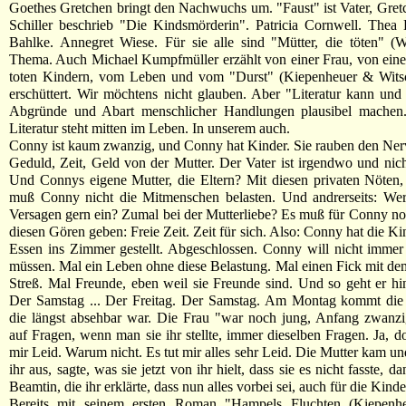
Goethes Gretchen bringt den Nachwuchs um. "Faust" ist Vater, Gretc
Schiller beschrieb "Die Kindsmörderin". Patricia Cornwell. Thea
Bahlke. Annegret Wiese. Für sie alle sind "Mütter, die töten" (
Thema. Auch Michael Kumpfmüller erzählt von einer Frau, von eine
toten Kindern, vom Leben und vom "Durst" (Kiepenheuer & Witsc
erschüttert. Wir möchtens nicht glauben. Aber "Literatur kann un
Abgründe und Abart menschlicher Handlungen plausibel machen
Literatur steht mitten im Leben. In unserem auch.
Conny ist kaum zwanzig, und Conny hat Kinder. Sie rauben den Nerv
Geduld, Zeit, Geld von der Mutter. Der Vater ist irgendwo und nic
Und Connys eigene Mutter, die Eltern? Mit diesen privaten Nöten,
muß Conny nicht die Mitmenschen belasten. Und andrerseits: Wer 
Versagen gern ein? Zumal bei der Mutterliebe? Es muß für Conny n
diesen Gören geben: Freie Zeit. Zeit für sich. Also: Conny hat die Ki
Essen ins Zimmer gestellt. Abgeschlossen. Conny will nicht imme
müssen. Mal ein Leben ohne diese Belastung. Mal einen Fick mit d
Streß. Mal Freunde, eben weil sie Freunde sind. Und so geht er hin
Der Samstag ... Der Freitag. Der Samstag. Am Montag kommt die 
die längst absehbar war. Die Frau "war noch jung, Anfang zwanzi
auf Fragen, wenn man sie ihr stellte, immer dieselben Fragen. Ja, do
mir Leid. Warum nicht. Es tut mir alles sehr Leid. Die Mutter kam un
ihr aus, sagte, was sie jetzt von ihr hielt, dass sie es nicht fasste, d
Beamtin, die ihr erklärte, dass nun alles vorbei sei, auch für die Kinder
Bereits mit seinem ersten Roman "Hampels Fluchten (Kiepenh