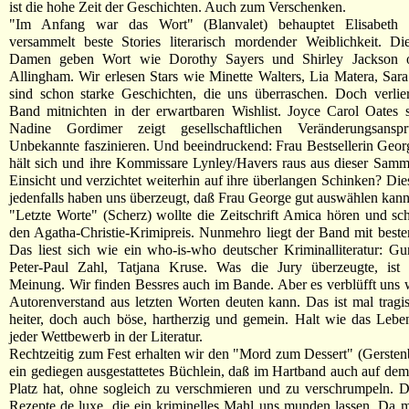
ist die hohe Zeit der Geschichten. Auch zum Verschenken.
"Im Anfang war das Wort" (Blanvalet) behauptet Elisabeth
versammelt beste Stories literarisch mordender Weiblichkeit. Di
Damen geben Wort wie Dorothy Sayers und Shirley Jackson 
Allingham. Wir erlesen Stars wie Minette Walters, Lia Matera, Sara
sind schon starke Geschichten, die uns überraschen. Doch verlier
Band mitnichten in der erwartbaren Wishlist. Joyce Carol Oates 
Nadine Gordimer zeigt gesellschaftlichen Veränderungsanspr
Unbekannte faszinieren. Und beeindruckend: Frau Bestsellerin Georg
hält sich und ihre Kommissare Lynley/Havers raus aus dieser Samm
Einsicht und verzichtet weiterhin auf ihre überlangen Schinken? Die
jedenfalls haben uns überzeugt, daß Frau George gut auswählen kann
"Letzte Worte" (Scherz) wollte die Zeitschrift Amica hören und sch
den Agatha-Christie-Krimipreis. Nunmehro liegt der Band mit besten
Das liest sich wie ein who-is-who deutscher Kriminalliteratur: Gu
Peter-Paul Zahl, Tatjana Kruse. Was die Jury überzeugte, ist 
Meinung. Wir finden Bessres auch im Bande. Aber es verblüfft uns 
Autorenverstand aus letzten Worten deuten kann. Das ist mal tragi
heiter, doch auch böse, hartherzig und gemein. Halt wie das Lebe
jeder Wettbewerb in der Literatur.
Rechtzeitig zum Fest erhalten wir den "Mord zum Dessert" (Gerstenb
ein gediegen ausgestattetes Büchlein, daß im Hartband auch auf de
Platz hat, ohne sogleich zu verschmieren und zu verschrumpeln. D
Rezepte de luxe, die ein kriminelles Mahl uns munden lassen. Da 