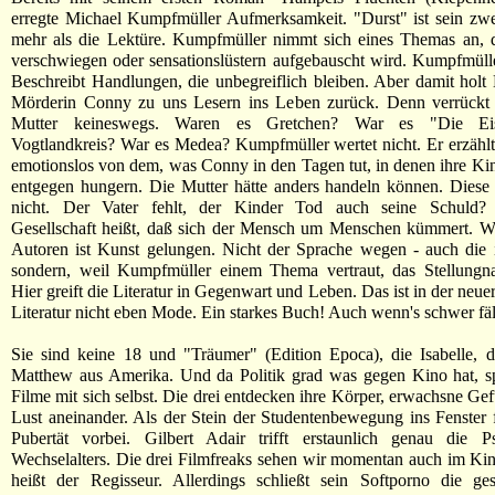
erregte Michael Kumpfmüller Aufmerksamkeit. "Durst" ist sein zweit
mehr als die Lektüre. Kumpfmüller nimmt sich eines Themas an, 
verschwiegen oder sensationslüstern aufgebauscht wird. Kumpfmülle
Beschreibt Handlungen, die unbegreiflich bleiben. Aber damit hol
Mörderin Conny zu uns Lesern ins Leben zurück. Denn verrückt i
Mutter keineswegs. Waren es Gretchen? War es "Die Ei
Vogtlandkreis? War es Medea? Kumpfmüller wertet nicht. Er erzählt
emotionslos von dem, was Conny in den Tagen tut, in denen ihre K
entgegen hungern. Die Mutter hätte anders handeln können. Diese 
nicht. Der Vater fehlt, der Kinder Tod auch seine Schuld? 
Gesellschaft heißt, daß sich der Mensch um Menschen kümmert. W
Autoren ist Kunst gelungen. Nicht der Sprache wegen - auch die ist
sondern, weil Kumpfmüller einem Thema vertraut, das Stellungna
Hier greift die Literatur in Gegenwart und Leben. Das ist in der neu
Literatur nicht eben Mode. Ein starkes Buch! Auch wenn's schwer fäl
Sie sind keine 18 und "Träumer" (Edition Epoca), die Isabelle, 
Matthew aus Amerika. Und da Politik grad was gegen Kino hat, sp
Filme mit sich selbst. Die drei entdecken ihre Körper, erwachsne Gef
Lust aneinander. Als der Stein der Studentenbewegung ins Fenster fli
Pubertät vorbei. Gilbert Adair trifft erstaunlich genau die P
Wechselalters. Die drei Filmfreaks sehen wir momentan auch im Kin
heißt der Regisseur. Allerdings schließt sein Softporno die gese