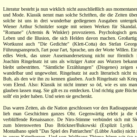
Literatur besteht ja nun wirklich nicht ausschließlich aus momenta
und Mode. Klassik nennt man solche Schriften, die die Zeiten üb
solche ist uns in drei wunderbar gediegenen Ausgaben unterg
Wiener Arthur Schnitzler sorgte mit seinen Werken für Skandal
"Romane" (Artemis & Winkler) provozieren. Psychologisch gena
Leben und die Illusion, die sich Helden davon machen. Großartig
Wortkunst auch "Die Gedichte" (Klett-Cotta) des Stefan Georg
Führungsanspruch, l'art pour l'art, Sprache, um der Worte Willen. Ein
edles Werk, das unsre Auseinandersetzung nicht nur förmlich f
Joachim Ringelnatz ist uns als witziger Autor aus Wurzen bekann
bleibt unbestritten. "Sämtliche Erzählungen" (Diogenes) zeigen 
wandelbar und ungewohnt. Ringelnatz ist auch literarisch nicht nu
Bub, als den wir ihn zu kennen glauben. Auch Ringelnatz sah Krie
vom Elend. Also: Klassik ist nicht immer so öd, wie es uns ma
glauben lassen mag. Sie gilt es zu entdecken. Und richtig gute Büch
sollt' ein jeder haben. Und seien sie geschenkt.
Das waren Zeiten, als die Nation geschlossen vor den Radioapparat
lieh man Geschichten ganzes Ohr. Gegenwärtig erlebt ja die 
verblüffende Renaissance. De Niro-Stimme verbündet sich mit Sk
zum hörenswerten Duo Brückner/Bukowski (Explizit Lyrik). 
Montalbano spielt "Das Spiel des Patriarchen" (Lübbe Audio) nicht m
in unsre Krimiherzen. Und von Wolfgang Thierse hören wir (so w