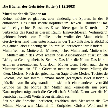
Die Bücher der Gebrüder Kotte (31.12.2003)
Mutti macht die Kinder tot
Keiner möchte es glauben, aber eindeutig die Spuren: In der To
entbunden. Das Kind steckte kopfüber im Becken. Ertrunken! Da
schön eingerichtet: Bausteine, Kuscheltiere, gar ein Kletterbaum
verbrachte das Kind in diesem Raum. Eingeschlossen. Verhungert!
gehörten bereits zur Familie, mehr wollte der Mann nicht. 
Geschwister fand man unter Pizzas in der Tiefkühltruhe. Erstickt! 
es glauben, aber eindeutig die Spuren: Mütter töteten ihre Kinder!
Mutterfreuden. Muttererde. Muttersprache. Mutterland. Mutterwitz.
... Mutter: allein das Wort scheint böse Assoziationen auszuschließe
Liebe, ist Geborgenheit, ist Schutz. Das lehrt die Natur. Das lehrte
erfuhren Generationen. Und doch: Mütter töten. Töten auch die e
Mutterseelenallein. "Die Griechen nennen noch heute Mütter, die
töten, Medeas. Nach der griechischen Sage tötete Medea, Tochter d
Kolchis, die mit ihrem Gemahl Jason gezeugten zwei Kinder, w
plötzlich von ihr abgewandt und sich mit einer anderen vermählt
Gründe für die Morde der Mütter sind keinesfalls nur priva
Katastrophen trägt auch die Gesellschaft Schuld. Denn wer die N
vernichtet, schließt Weiterleben gänzlich aus.
Seit sie die Sprache überliefert, erzählten sich Menschen die Ge
Mütter. Medea war Material für Euripides, Christa Wolf und He