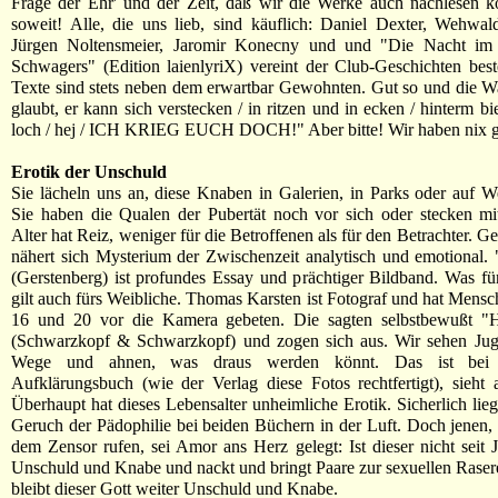
Frage der Ehr' und der Zeit, daß wir die Werke auch nachlesen k
soweit! Alle, die uns lieb, sind käuflich: Daniel Dexter, Wehwa
Jürgen Noltensmeier, Jaromir Konecny und und "Die Nacht im 
Schwagers" (Edition laienlyriX) vereint der Club-Geschichten bes
Texte sind stets neben dem erwartbar Gewohnten. Gut so und die 
glaubt, er kann sich verstecken / in ritzen und in ecken / hinterm b
loch / hej / ICH KRIEG EUCH DOCH!" Aber bitte! Wir haben nix 
Erotik der Unschuld
Sie lächeln uns an, diese Knaben in Galerien, in Parks oder auf W
Sie haben die Qualen der Pubertät noch vor sich oder stecken mi
Alter hat Reiz, weniger für die Betroffenen als für den Betrachter. 
nähert sich Mysterium der Zwischenzeit analytisch und emotional
(Gerstenberg) ist profundes Essay und prächtiger Bildband. Was für
gilt auch fürs Weibliche. Thomas Karsten ist Fotograf und hat Mens
16 und 20 vor die Kamera gebeten. Die sagten selbstbewußt "
(Schwarzkopf & Schwarzkopf) und zogen sich aus. Wir sehen Ju
Wege und ahnen, was draus werden könnt. Das ist bei 
Aufklärungsbuch (wie der Verlag diese Fotos rechtfertigt), sieht 
Überhaupt hat dieses Lebensalter unheimliche Erotik. Sicherlich lieg
Geruch der Pädophilie bei beiden Büchern in der Luft. Doch jenen, 
dem Zensor rufen, sei Amor ans Herz gelegt: Ist dieser nicht seit 
Unschuld und Knabe und nackt und bringt Paare zur sexuellen Rase
bleibt dieser Gott weiter Unschuld und Knabe.