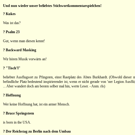
Und nun wieder unser beliebtes Stichwortkommentarspielchen!
? Kukes
Was ist das?
? Psalm 23
Gut, wenn man diesen kennt!
? Backward Masking
Wir hören Musik vorwärts an!
? "Tisch’l"
beliebter Ausflugsort zu Pfingsten, einst Rastplatz des Abtes Burkhardt. (Obwohl dieser 
befindliche Platz bedeutend inspirierender ist, wenn er nicht gerade von ‘ner Legion Ausflü
... Aber wandert doch am besten selber mal hin, werte Leser. - Anm. rls)
? Hoffnung
Wer keine Hoffnung hat, ist ein armer Mensch.
? Bruce Springsteen
is born in the USA.
? Der Reichstag zu Berlin nach dem Umbau