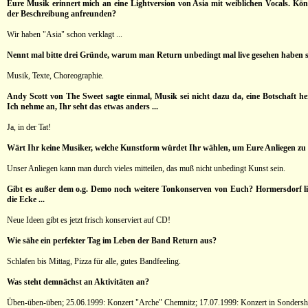
Eure Musik erinnert mich an eine Lightversion von Asia mit weiblichen Vocals. Kö
der Beschreibung anfreunden?
Wir haben "Asia" schon verklagt ...
Nennt mal bitte drei Gründe, warum man Return unbedingt mal live gesehen haben so
Musik, Texte, Choreographie.
Andy Scott von The Sweet sagte einmal, Musik sei nicht dazu da, eine Botschaft h
Ich nehme an, Ihr seht das etwas anders ...
Ja, in der Tat!
Wärt Ihr keine Musiker, welche Kunstform würdet Ihr wählen, um Eure Anliegen zu 
Unser Anliegen kann man durch vieles mitteilen, das muß nicht unbedingt Kunst sein.
Gibt es außer dem o.g. Demo noch weitere Tonkonserven von Euch? Hormersdorf lie
die Ecke ...
Neue Ideen gibt es jetzt frisch konserviert auf CD!
Wie sähe ein perfekter Tag im Leben der Band Return aus?
Schlafen bis Mittag, Pizza für alle, gutes Bandfeeling.
Was steht demnächst an Aktivitäten an?
Üben-üben-üben; 25.06.1999: Konzert "Arche" Chemnitz; 17.07.1999: Konzert in Sonders