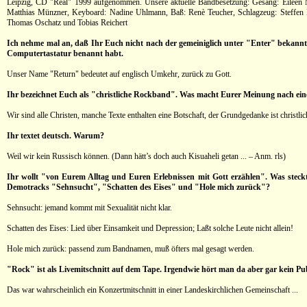
Leipzig, CD "Real" 1999 aufgenommen. Unsere aktuelle Bandbesetzung: Gesang: Eileen M
Matthias Münzner, Keyboard: Nadine Uhlmann, Baß: Renè Teucher, Schlagzeug: Steffen N
Thomas Oschatz und Tobias Reichert
Ich nehme mal an, daß Ihr Euch nicht nach der gemeiniglich unter "Enter" bekannt
Computertastatur benannt habt.
Unser Name "Return" bedeutet auf englisch Umkehr, zurück zu Gott.
Ihr bezeichnet Euch als "christliche Rockband". Was macht Eurer Meinung nach ein
Wir sind alle Christen, manche Texte enthalten eine Botschaft, der Grundgedanke ist christlic
Ihr textet deutsch. Warum?
Weil wir kein Russisch können. (Dann hätt’s doch auch Kisuaheli getan ... – Anm. rls)
Ihr wollt "von Eurem Alltag und Euren Erlebnissen mit Gott erzählen". Was steckt
Demotracks "Sehnsucht", "Schatten des Eises" und "Hole mich zurück"?
Sehnsucht: jemand kommt mit Sexualität nicht klar.
Schatten des Eises: Lied über Einsamkeit und Depression; Laßt solche Leute nicht allein!
Hole mich zurück: passend zum Bandnamen, muß öfters mal gesagt werden.
"Rock" ist als Livemitschnitt auf dem Tape. Irgendwie hört man da aber gar kein Pub
Das war wahrscheinlich ein Konzertmitschnitt in einer Landeskirchlichen Gemeinschaft ...