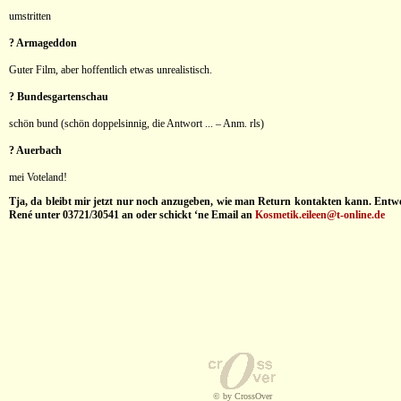
umstritten
? Armageddon
Guter Film, aber hoffentlich etwas unrealistisch.
? Bundesgartenschau
schön bund (schön doppelsinnig, die Antwort ... – Anm. rls)
? Auerbach
mei Voteland!
Tja, da bleibt mir jetzt nur noch anzugeben, wie man Return kontakten kann. Entwe
René unter 03721/30541 an oder schickt ‘ne Email an
Kosmetik.eileen@t-online.de
© by CrossOver