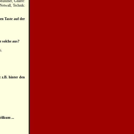
ünzner, Gitarre:
etwall, Technik:
en Taste auf der
e solche aus?
h.
 z.B. hinter den
likum ...