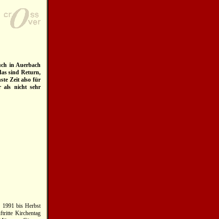
auch in Auerbach
das sind Return,
ste Zeit also für
r als nicht sehr
n 1991 bis Herbst
ritte Kirchentag