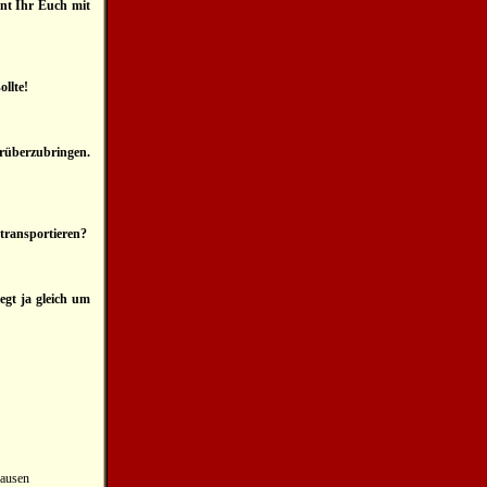
nnt Ihr Euch mit
llte!
erüberzubringen.
transportieren?
gt ja gleich um
hausen