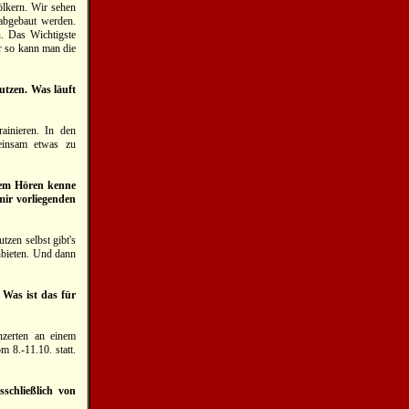
ölkern. Wir sehen
 abgebaut werden.
n. Das Wichtigste
ur so kann man die
utzen. Was läuft
ainieren. In den
meinsam etwas zu
nem Hören kenne
ir vorliegenden
tzen selbst gibt's
nbieten. Und dann
 Was ist das für
nzerten an einem
 8.-11.10. statt.
sschließlich von