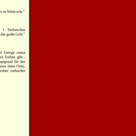
o zu hören sein."
r 1. Sächsischen
 das große Geld."
nd Energie contra
ch Sorben gibt -
auptgrund für den
eses einen Ortes,
rohter sorbischer