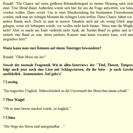
Ronald: "Die Chance auf einen größeren Bekanntheitsgrad ist meiner Meinung nach nicht
einer 'True Metal'-Band. Außerdem würde sich hier für uns die Frage aufwerfen, wie bekan
werden wollen. Dazu soviel: Um in einer Musiksendung bei bestimmten Fernsehsender
werden, muß man im richtigen Moment die richtigen Leute treffen. Diese Chance haben wir 
andere Bands auch. Doch ist man in unserer Situation auch auf ein wenig Glück ang
gelogen, wenn ich behaupten würde, wir wollen nicht hoch hinaus. Wenn man die Möglic
nicht? Aber es macht am Ende vielleicht mehr Spaß, als 'Insider-Band' zu gelten und in 
einfach eine Band zu sein, deren nächstes Konzert man kaum erwarten kann, weil ma
nirgendwo hört!"
Wann kann man euer Können auf einem Tonträger bewundern?
Ronald: "Ohne Moos nix los!"
Soweit der normale Fragenteil. Wie in allen Interviews der "Titel, Thesen, Temp
folgt auch jetzt noch eine Liste mit Schlagwörtern, die ihr bitte - je nach Ges
ausführlich - kommentiert. Auf geht's!
? Lassing
"Ein tragisches Unglück. Wahrscheinlich ist die Unvernunft des Menschen daran schuld."
? Theo Waigel
"Ob es einer besser machen würde, ist fraglich."
? China
"Die Wege des Herrn sind unergründbar ..."