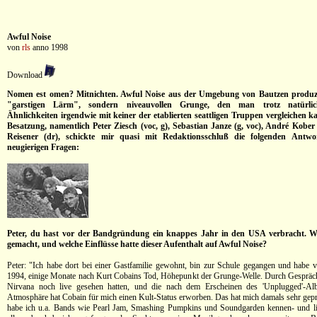
Awful Noise
von
rls
anno 1998
Download
Nomen est omen? Mitnichten. Awful Noise aus der Umgebung von Bautzen produzie
"garstigen Lärm", sondern niveauvollen Grunge, den man trotz natürli
Ähnlichkeiten irgendwie mit keiner der etablierten seattligen Truppen vergleichen ka
Besatzung, namentlich Peter Ziesch (voc, g), Sebastian Janze (g, voc), André Kobe
Reisener (dr), schickte mir quasi mit Redaktionsschluß die folgenden Antw
neugierigen Fragen:
Peter, du hast vor der Bandgründung ein knappes Jahr in den USA verbracht. W
gemacht, und welche Einflüsse hatte dieser Aufenthalt auf Awful Noise?
Peter: "Ich habe dort bei einer Gastfamilie gewohnt, bin zur Schule gegangen und habe vi
1994, einige Monate nach Kurt Cobains Tod, Höhepunkt der Grunge-Welle. Durch Gespräch
Nirvana noch live gesehen hatten, und die nach dem Erscheinen des 'Unplugged'-Al
Atmosphäre hat Cobain für mich einen Kult-Status erworben. Das hat mich damals sehr gepr
habe ich u.a. Bands wie Pearl Jam, Smashing Pumpkins und Soundgarden kennen- und lie