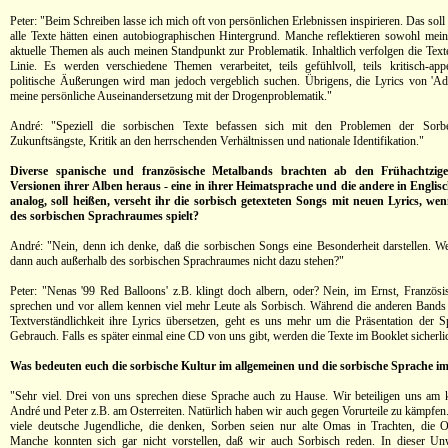
Peter: "Beim Schreiben lasse ich mich oft von persönlichen Erlebnissen inspirieren. Das soll 
alle Texte hätten einen autobiographischen Hintergrund. Manche reflektieren sowohl me
aktuelle Themen als auch meinen Standpunkt zur Problematik. Inhaltlich verfolgen die Text
Linie. Es werden verschiedene Themen verarbeitet, teils gefühlvoll, teils kritisch-appe
politische Äußerungen wird man jedoch vergeblich suchen. Übrigens, die Lyrics von 'Add
meine persönliche Auseinandersetzung mit der Drogenproblematik."
André: "Speziell die sorbischen Texte befassen sich mit den Problemen der Sor
Zukunftsängste, Kritik an den herrschenden Verhältnissen und nationale Identifikation."
Diverse spanische und französische Metalbands brachten ab den Frühachtzige
Versionen ihrer Alben heraus - eine in ihrer Heimatsprache und die andere in Englisc
analog, soll heißen, verseht ihr die sorbisch getexteten Songs mit neuen Lyrics, we
des sorbischen Sprachraumes spielt?
André: "Nein, denn ich denke, daß die sorbischen Songs eine Besonderheit darstellen. We
dann auch außerhalb des sorbischen Sprachraumes nicht dazu stehen?"
Peter: "Nenas '99 Red Balloons' z.B. klingt doch albern, oder? Nein, im Ernst, Französ
sprechen und vor allem kennen viel mehr Leute als Sorbisch. Während die anderen Band
Textverständlichkeit ihre Lyrics übersetzen, geht es uns mehr um die Präsentation der 
Gebrauch. Falls es später einmal eine CD von uns gibt, werden die Texte im Booklet sicherlic
Was bedeuten euch die sorbische Kultur im allgemeinen und die sorbische Sprache i
"Sehr viel. Drei von uns sprechen diese Sprache auch zu Hause. Wir beteiligen uns am k
André und Peter z.B. am Osterreiten. Natürlich haben wir auch gegen Vorurteile zu kämpfen.
viele deutsche Jugendliche, die denken, Sorben seien nur alte Omas in Trachten, die O
Manche konnten sich gar nicht vorstellen, daß wir auch Sorbisch reden. In dieser Unw