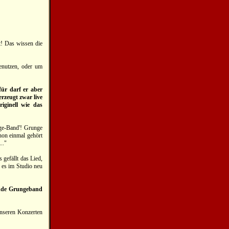
st! Das wissen die
benutzen, oder um
ür darf er aber
rzeugt zwar live
iginell wie das
nge-Band'! Grunge
hon einmal gehört
.."
 gefällt das Lied,
, es im Studio neu
ende Grungeband
 unseren Konzerten