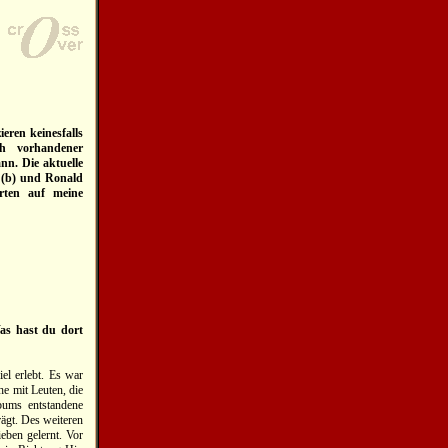
ren keinesfalls
ch vorhandener
nn. Die aktuelle
r (b) und Ronald
orten auf meine
as hast du dort
el erlebt. Es war
e mit Leuten, die
bums entstandene
ägt. Des weiteren
ben gelernt. Vor