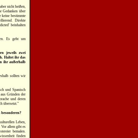
aber nicht heißen,
ine Gedanken über
e keine bestimmte
llierend. Direkte
icted' beinhalten
ben. Es geht um
rn jeweils zwei
h. Haltet ihr das
nn ihr außerhalb
shalb sollten wir
isch und Spanisch
s aus Gründen der
Sprache und deren
h übersetzt."
m besonderen?
ulturellen Leben,
 Vor allem gibt es
stereier bemalen.
issenheit finden