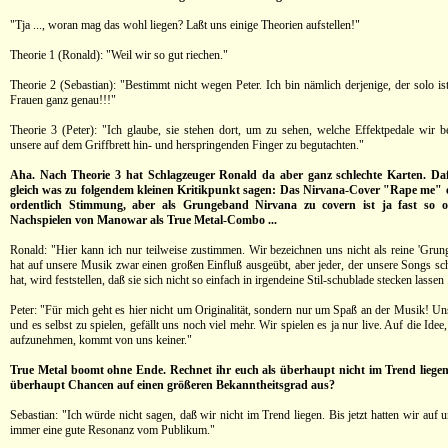
"Tja ..., woran mag das wohl liegen? Laßt uns einige Theorien aufstellen!"
Theorie 1 (Ronald): "Weil wir so gut riechen."
Theorie 2 (Sebastian): "Bestimmt nicht wegen Peter. Ich bin nämlich derjenige, der solo i
Frauen ganz genau!!!"
Theorie 3 (Peter): "Ich glaube, sie stehen dort, um zu sehen, welche Effektpedale wir 
unsere auf dem Griffbrett hin- und herspringenden Finger zu begutachten."
Aha. Nach Theorie 3 hat Schlagzeuger Ronald da aber ganz schlechte Karten. Daf
gleich was zu folgendem kleinen Kritikpunkt sagen: Das Nirvana-Cover "Rape me" e
ordentlich Stimmung, aber als Grungeband Nirvana zu covern ist ja fast so or
Nachspielen von Manowar als True Metal-Combo ...
Ronald: "Hier kann ich nur teilweise zustimmen. Wir bezeichnen uns nicht als reine 'Gru
hat auf unsere Musik zwar einen großen Einfluß ausgeübt, aber jeder, der unsere Songs sc
hat, wird feststellen, daß sie sich nicht so einfach in irgendeine Stil-schublade stecken lassen .
Peter: "Für mich geht es hier nicht um Originalität, sondern nur um Spaß an der Musik! Uns
und es selbst zu spielen, gefällt uns noch viel mehr. Wir spielen es ja nur live. Auf die Idee
aufzunehmen, kommt von uns keiner."
True Metal boomt ohne Ende. Rechnet ihr euch als überhaupt nicht im Trend lieg
überhaupt Chancen auf einen größeren Bekanntheitsgrad aus?
Sebastian: "Ich würde nicht sagen, daß wir nicht im Trend liegen. Bis jetzt hatten wir auf
immer eine gute Resonanz vom Publikum."