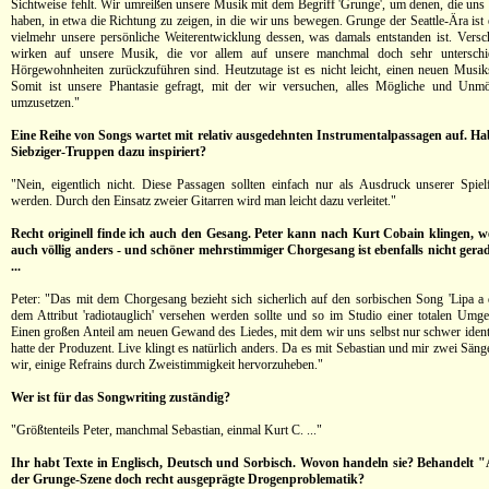
Sichtweise fehlt. Wir umreißen unsere Musik mit dem Begriff 'Grunge', um denen, die uns 
haben, in etwa die Richtung zu zeigen, in die wir uns bewegen. Grunge der Seattle-Ära ist e
vielmehr unsere persönliche Weiterentwicklung dessen, was damals entstanden ist. Versc
wirken auf unsere Musik, die vor allem auf unsere manchmal doch sehr unterschie
Hörgewohnheiten zurückzuführen sind. Heutzutage ist es nicht leicht, einen neuen Musikst
Somit ist unsere Phantasie gefragt, mit der wir versuchen, alles Mögliche und Unm
umzusetzen."
Eine Reihe von Songs wartet mit relativ ausgedehnten Instrumentalpassagen auf. Ha
Siebziger-Truppen dazu inspiriert?
"Nein, eigentlich nicht. Diese Passagen sollten einfach nur als Ausdruck unserer Spie
werden. Durch den Einsatz zweier Gitarren wird man leicht dazu verleitet."
Recht originell finde ich auch den Gesang. Peter kann nach Kurt Cobain klingen, we
auch völlig anders - und schöner mehrstimmiger Chorgesang ist ebenfalls nicht gera
...
Peter: "Das mit dem Chorgesang bezieht sich sicherlich auf den sorbischen Song 'Lipa a 
dem Attribut 'radiotauglich' versehen werden sollte und so im Studio einer totalen Umges
Einen großen Anteil am neuen Gewand des Liedes, mit dem wir uns selbst nur schwer identi
hatte der Produzent. Live klingt es natürlich anders. Da es mit Sebastian und mir zwei Säng
wir, einige Refrains durch Zweistimmigkeit hervorzuheben."
Wer ist für das Songwriting zuständig?
"Größtenteils Peter, manchmal Sebastian, einmal Kurt C. ..."
Ihr habt Texte in Englisch, Deutsch und Sorbisch. Wovon handeln sie? Behandelt "
der Grunge-Szene doch recht ausgeprägte Drogenproblematik?