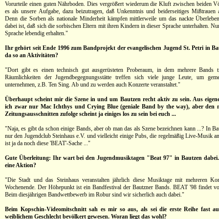
Vorurteile einen guten Nährboden. Dies vergrößert wiederum die Kluft zwischen beiden V
es als unsere Aufgabe, dazu beizutragen, daß Unkenntnis und beiderseitiges Mißtrauen
Denn die Sorben als nationale Minderheit kämpfen mittlerweile um das nackte Überlebe
dabei ist, daß sich die sorbischen Eltern mit ihren Kindern in dieser Sprache unterhalten. N
Sprache lebendig erhalten."
Ihr gehört seit Ende 1996 zum Bandprojekt der evangelischen Jugend St. Petri in Ba
da so an Aktivitäten?
"Dort gibt es einen technisch gut ausgerüsteten Proberaum, in dem mehrere Bands tr
Räumlichkeiten der Jugendbegegnungsstätte treffen sich viele junge Leute, um ge
unternehmen, z.B. Ten Sing. Ab und zu werden auch Konzerte veranstaltet."
Überhaupt scheint mir die Szene in und um Bautzen recht aktiv zu sein. Aus eige
ich zwar nur Mac Ichthys und Crying Blue (geniale Band by the way), aber den m
Zeitungsausschnitten zufolge scheint ja einiges los zu sein bei euch ...
"Naja, es gibt da schon einige Bands, aber ob man das als Szene bezeichnen kann ...? In Bau
nur den Jugendclub Steinhaus e.V. und vielleicht einige Pubs, die regelmäßig Live-Musik a
ist ja da noch diese 'BEAT'-Sache ..."
Gute Überleitung: Ihr wart bei den Jugendmusiktagen "Beat 97" in Bautzen dabei.
eine Aktion?
"Die Stadt und das Steinhaus veranstalten jährlich diese Musiktage mit mehreren Ko
Wochenende. Der Höhepunkt ist ein Bandfestival der Bautzner Bands. BEAT '98 findet vom
Beim diesjährigen Bandwettbewerb im Robur sind wir sicherlich auch dabei."
Beim Kopschin-Videomitschnitt sah es mir so aus, als sei die erste Reihe fast au
weiblichem Geschlecht bevölkert gewesen. Woran liegt das wohl?