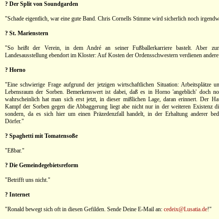
? Der Split von Soundgarden
"Schade eigentlich, war eine gute Band. Chris Cornells Stimme wird sicherlich noch irgendw
? St. Marienstern
"So heißt der Verein, in dem André an seiner Fußballerkarriere bastelt. Aber zu
Landesausstellung ebendort im Kloster: Auf Kosten der Ordensschwestern verdienen andere
? Horno
"Eine schwierige Frage aufgrund der jetzigen wirtschaftlichen Situation: Arbeitsplätze u
Lebensraum der Sorben. Bemerkenswert ist dabei, daß es in Horno 'angeblich' doch no
wahrscheinlich hat man sich erst jetzt, in dieser mißlichen Lage, daran erinnert. Der H
Kampf der Sorben gegen die Abbaggerung liegt abe nicht nur in der weiteren Existenz di
sondern, da es sich hier um einen Präzedenzfall handelt, in der Erhaltung anderer bed
Dörfer."
? Spaghetti mit Tomatensoße
"Eßbar."
? Die Gemeindegebietsreform
"Betrifft uns nicht."
? Internet
"Ronald bewegt sich oft in diesen Gefilden. Sende Deine E-Mail an:
cedeix@Lusatia.de
!"