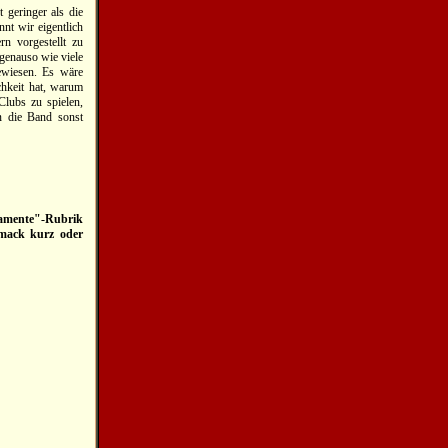
 geringer als die
nt wir eigentlich
n vorgestellt zu
genauso wie viele
ewiesen. Es wäre
hkeit hat, warum
Clubs zu spielen,
n die Band sonst
eramente"-Rubrik
chmack kurz oder