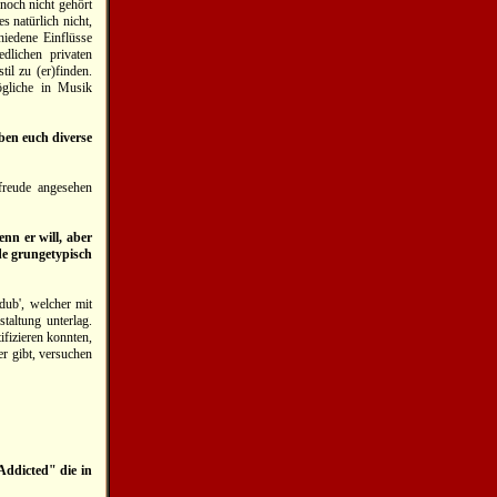
noch nicht gehört
s natürlich nicht,
hiedene Einflüsse
dlichen privaten
il zu (er)finden.
ögliche in Musik
ben euch diverse
lfreude angesehen
nn er will, aber
de grungetypisch
dub', welcher mit
taltung unterlag.
fizieren konnten,
er gibt, versuchen
Addicted" die in