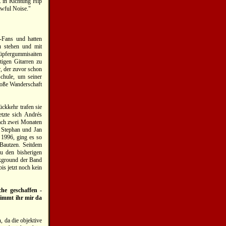
. in Richtung Hip
Awful Noise."
e-Fans und hatten
u stehen und mit
lüpfergummisaiten
tigen Gitarren zu
r, der zuvor schon
schule, um seiner
große Wanderschaft
ückkehr trafen sie
tzte sich Andrés
nach zwei Monaten
. Stephan und Jan
 1996, ging es so
 Bautzen. Seitdem
Zu den bisherigen
ckground der Band
s jetzt noch kein
he geschaffen -
timmt ihr mir da
, da die objektive