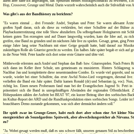
allem aber habe ich angefangen, das Spektrum meines Musikgeschmacks zu erweitern, z.B
Hop, Crossover, Grunge und Metal. Darin wurzelt wahrscheinlich auch die Stilvielfalt von 
Was gibt's aus der Bandhistory zu berichten?
"Es waren einmal ... drei Freunde: André, Stephan und Peter. Sie waren allesamt Ärzt
großen Spaß daran, sich als diese zu verkleiden, bei einer Schulfete auf der Bühne z
Playbackunterstützung eine tolle Show abzuliefern. Da selbstgebaute Holzgitarren mit Sch
keinen guten Ton erzeugten und auf Dauer langweilig wurden, kam die Idee auf, zu rich
greifen, eine Band zu gründen und im nächsten Jahr live zu spielen. Gesagt, getan, ging Pete
einige Jahre lang seine Nachbarn mit einer Geige gequält hatte, bald darauf zur Musik
zukünftigen Rolle als Gitarrist gerecht zu werden. Ein halbes Jahr später begab er sich auf 
in die Neue Welt. Peter kaufte sich dort seine erste Gitarre und übte viel.
Mittlerweile erlernten auch André und Stephan das Baß- bzw. Gitarrespielen. Nach Peters R
sich dann im Keller ihrer Schule, um gemeinsam zu musizieren. Hinters Schlagzeug se
Nachbar Jan und komplettierte diese neuentstandene Combo. Es wurde viel geprobt, und 
wurde, wieder bei einer Schulfete, das erste Awful Noise-Lied vorgetragen, diesmal live
verließen die Band ein Jahr später. Dafür kamen Ronald (dr) und Sebastian (g, voc). Nun,
richtig los. Einen neuen Proberaum fand man bei der Evangelischen Jugend St. Petri in
präsentiert sich die Band in unregelmäßigen Abständen der regionalen Öffentlichkeit. 
Höhepunkten zählen der Auftritt bei BEAT '97, ein kurzer Beitrag über den sorbischen Ba
im Kultur-Report der ARD und die Rundfunkproduktion eines sorbischen Songs. Leider ist bi
brauchbares Demo zustande gekommen, was sich aber demnächst ändern soll."
Ihr spielt zwar im Grunge-Genre, habt euch dort aber schon eine Art kleine Nisc
energiereicher als Soundgardens Spätwerk, aber abwechslungsreicher als Nirvana. S
zu?
"Ja. Wobei gesagt werden muß, daß es uns schwer fällt, unseren genauen Stil zu beschreiben